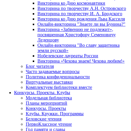
Викторина ко Дню космонавтики
Викторина по творчеству А.Н. Островского
Викторина по творчеству И. А. Бродского
Викторина ко Дню рождения Льва Кассиля
Онлайн-викторина "Знаете ли вы Бунина?"
Викторина «Забвению не подлежит»,
посвященная Христофору Семеновичу
Леденцову
Онлайн-викторина "Во славу защитника
земли русской»
Нобелевские лауреаты России
Викторина «Чехова знаем! Чехова любим!»
Блог читателя
Часто задаваемые вопросы
Политика конфиденциальности
Виртуальные выставки
Комплектуем библиотеки вместе
Конкурсы. Проекты. Клубы
Модельная библиотека
Планы мероприятий
Конкурсы. Проекты
Клубы. Кружки. Программы
Беловские чтения
ПервоКлассное чтение
Год памяти и славы