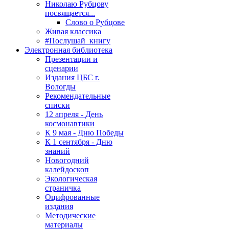
Николаю Рубцову
посвящается...
Слово о Рубцове
Живая классика
#Послушай_книгу
Электронная библиотека
Презентации и
сценарии
Издания ЦБС г.
Вологды
Рекомендательные
списки
12 апреля - День
космонавтики
К 9 мая - Дню Победы
К 1 сентября - Дню
знаний
Новогодний
калейдоскоп
Экологическая
страничка
Оцифрованные
издания
Методические
материалы