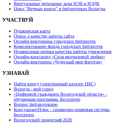
Виртуальные читальные залы НЭБ и НЭДБ
Цикл "Вечные книги" в библиотеках Вологды
УЧАСТВУЙ
Пушкинская карта
Опрос о качестве работы сайта
Онлайн-викторины городских библиотек
Комплектование фонда городских библиотек
Независимая оценка качества работы учреждения
Онлайн-кроссворд «Сила молчаливой любви»
Онлайн-викторина «Чудесный мир фэнтези»
УЗНАВАЙ
Найти книгу (электронный каталог ЦБС)
Вологда - мой город
«Цифровой гражданин Вологодской области» -
обучающая программа. Бесплатно
Вопрос библиотекарю
КонсультантПлюс - справочно-правовая система.
Бесплатно
Вологодский хронограф 2026