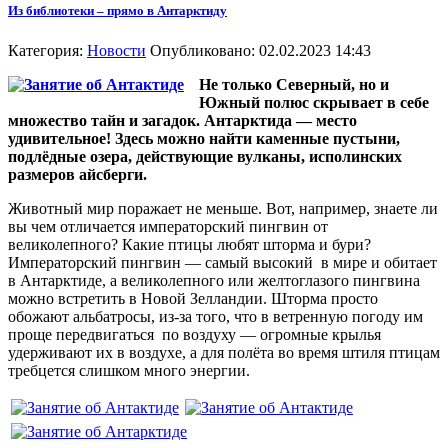
Из библиотеки – прямо в Антарктиду
Категория:
Новости
Опубликовано: 02.02.2023 14:43
Не только Северный, но и
Южный полюс скрывает в себе
множество тайн и загадок. Антарктида — место
удивительное! Здесь можно найти каменные пустыни,
подлёдные озера, действующие вулканы, исполинских
размеров айсберги.
Животный мир поражает не меньше. Вот, например, знаете ли
вы чем отличается императорский пингвин от
великолепного? Какие птицы любят шторма и бури?
Императорский пингвин — самый высокий в мире и обитает
в Антарктиде, а великолепного или желтоглазого пингвина
можно встретить в Новой Зелландии. Шторма просто
обожают альбатросы, из-за того, что в ветренную погоду им
проще передвигаться по воздуху — огромные крылья
удерживают их в воздухе, а для полёта во время штиля птицам
требцется слишком много энергии.