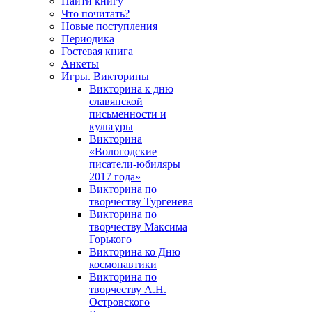
Найти книгу
Что почитать?
Новые поступления
Периодика
Гостевая книга
Анкеты
Игры. Викторины
Викторина к дню
славянской
письменности и
культуры
Викторина
«Вологодские
писатели-юбиляры
2017 года»
Викторина по
творчеству Тургенева
Викторина по
творчеству Максима
Горького
Викторина ко Дню
космонавтики
Викторина по
творчеству А.Н.
Островского