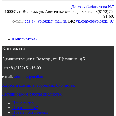
Детская библиотека №7
160031, г. Вологда, ул. Авксентьевского, д. 30, тел. 8(8172)76-
91-60,
e-mail:
cbs_f7_vologda@mail.ru,
ВК
:
vk.com/cbsvologda_07
#Библиотека7
Контакты
Администрация: г. Вологда, ул. Щетинина, д.5
тел.: 8 (8172) 51-16-09
e-mail:
adm-cbs@mail.ru
Адреса и контакты городских библиотек
Летний режим работы библиотек
Наше видео
Что почитать?
Новые поступления