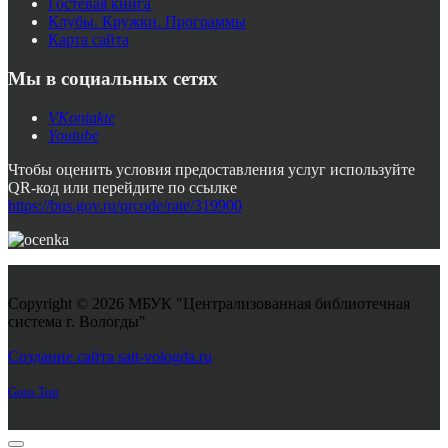
Гостевая книга
Клубы. Кружки. Программы
Карта сайта
Мы в социальных сетях
VKontakte
Youtube
Чтобы оценить условия предоставления услуг используйте
QR-код или перейдите по ссылке
https://bus.gov.ru/qrcode/rate/319900
Copyright © 2026 МБУК "Централизованная библиотечная
система г. Вологды"
Joomla! 3 Templates
Создание сайта sait-vologda.ru
Goto Top