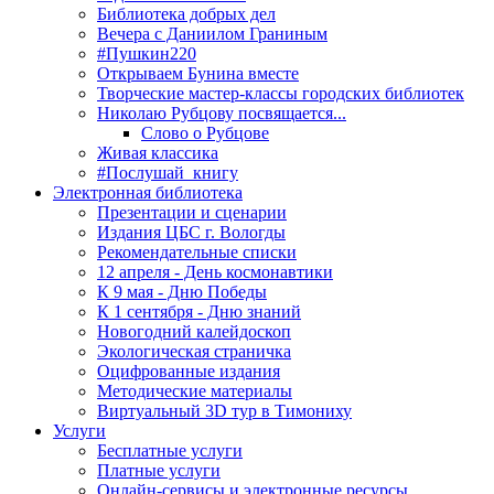
Библиотека добрых дел
Вечера с Даниилом Граниным
#Пушкин220
Открываем Бунина вместе
Творческие мастер-классы городских библиотек
Николаю Рубцову посвящается...
Слово о Рубцове
Живая классика
#Послушай_книгу
Электронная библиотека
Презентации и сценарии
Издания ЦБС г. Вологды
Рекомендательные списки
12 апреля - День космонавтики
К 9 мая - Дню Победы
К 1 сентября - Дню знаний
Новогодний калейдоскоп
Экологическая страничка
Оцифрованные издания
Методические материалы
Виртуальный 3D тур в Тимониху
Услуги
Бесплатные услуги
Платные услуги
Онлайн-сервисы и электронные ресурсы