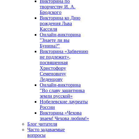
Викторина по
творчеству И. А.
Бродского
Викторина ко Дню
рождения Льва
Кассиля
Онлайн-викторина
"Знаете ли вы
Бунина?"
Викторина «Забвению
не подлежит»,
посвященная
Христофору
Семеновичу
Леденцову
Онлайн-викторина
"Во славу защитника
земли русской»
Нобелевские лауреаты
России
Викторина «Чехова
знаем! Чехова любим!»
Блог читателя
Часто задаваемые
вопросы