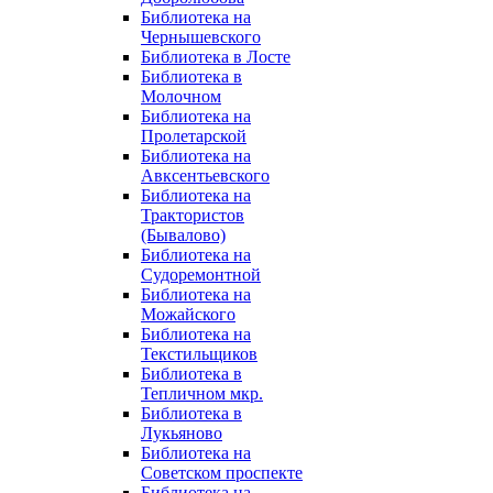
Библиотека на
Чернышевского
Библиотека в Лосте
Библиотека в
Молочном
Библиотека на
Пролетарской
Библиотека на
Авксентьевского
Библиотека на
Трактористов
(Бывалово)
Библиотека на
Судоремонтной
Библиотека на
Можайского
Библиотека на
Текстильщиков
Библиотека в
Тепличном мкр.
Библиотека в
Лукьяново
Библиотека на
Советском проспекте
Библиотека на