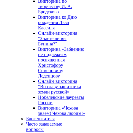
Викторина по
творчеству И. А.
Бродского
Викторина ко Дню
рождения Льва
Кассиля
Онлайн-викторина
"Знаете ли вы
Бунина?"
Викторина «Забвению
не подлежит»,
посвященная
Христофору
Семеновичу
Леденцову
Онлайн-викторина
"Во славу защитника
земли русской»
Нобелевские лауреаты
России
Викторина «Чехова
знаем! Чехова любим!»
Блог читателя
Часто задаваемые
вопросы