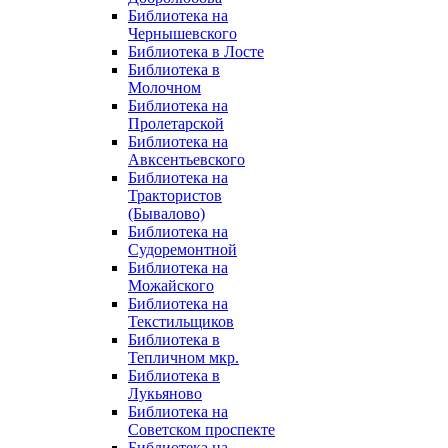
Библиотека на
Чернышевского
Библиотека в Лосте
Библиотека в
Молочном
Библиотека на
Пролетарской
Библиотека на
Авксентьевского
Библиотека на
Трактористов
(Бывалово)
Библиотека на
Судоремонтной
Библиотека на
Можайского
Библиотека на
Текстильщиков
Библиотека в
Тепличном мкр.
Библиотека в
Лукьяново
Библиотека на
Советском проспекте
Библиотека на