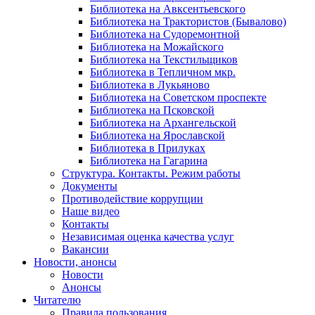
Библиотека на Авксентьевского
Библиотека на Трактористов (Бывалово)
Библиотека на Судоремонтной
Библиотека на Можайского
Библиотека на Текстильщиков
Библиотека в Тепличном мкр.
Библиотека в Лукьяново
Библиотека на Советском проспекте
Библиотека на Псковской
Библиотека на Архангельской
Библиотека на Ярославской
Библиотека в Прилуках
Библиотека на Гагарина
Структура. Контакты. Режим работы
Документы
Противодействие коррупции
Наше видео
Контакты
Независимая оценка качества услуг
Вакансии
Новости, анонсы
Новости
Анонсы
Читателю
Правила пользования