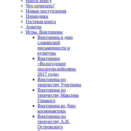
Найти книгу
Что почитать?
Новые поступления
Периодика
Гостевая книга
Анкеты
Игры. Викторины
Викторина к дню
славянской
письменности и
культуры
Викторина
«Вологодские
писатели-юбиляры
2017 года»
Викторина по
творчеству Тургенева
Викторина по
творчеству Максима
Горького
Викторина ко Дню
космонавтики
Викторина по
творчеству А.Н.
Островского