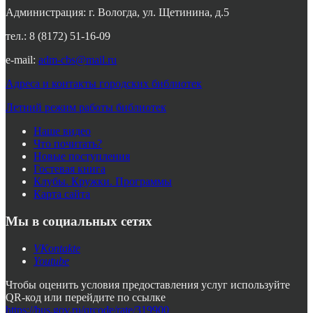
Администрация: г. Вологда, ул. Щетинина, д.5
тел.: 8 (8172) 51-16-09
e-mail:
adm-cbs@mail.ru
Адреса и контакты городских библиотек
Летний режим работы библиотек
Наше видео
Что почитать?
Новые поступления
Гостевая книга
Клубы. Кружки. Программы
Карта сайта
Мы в социальных сетях
VKontakte
Youtube
Чтобы оценить условия предоставления услуг используйте
QR-код или перейдите по ссылке
https://bus.gov.ru/qrcode/rate/319900