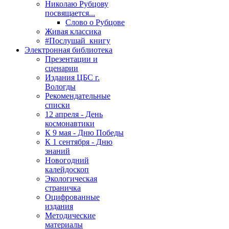
Николаю Рубцову
посвящается...
Слово о Рубцове
Живая классика
#Послушай_книгу
Электронная библиотека
Презентации и
сценарии
Издания ЦБС г.
Вологды
Рекомендательные
списки
12 апреля - День
космонавтики
К 9 мая - Дню Победы
К 1 сентября - Дню
знаний
Новогодний
калейдоскоп
Экологическая
страничка
Оцифрованные
издания
Методические
материалы