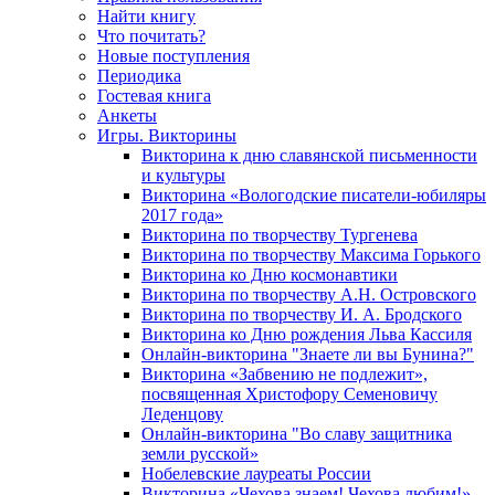
Найти книгу
Что почитать?
Новые поступления
Периодика
Гостевая книга
Анкеты
Игры. Викторины
Викторина к дню славянской письменности
и культуры
Викторина «Вологодские писатели-юбиляры
2017 года»
Викторина по творчеству Тургенева
Викторина по творчеству Максима Горького
Викторина ко Дню космонавтики
Викторина по творчеству А.Н. Островского
Викторина по творчеству И. А. Бродского
Викторина ко Дню рождения Льва Кассиля
Онлайн-викторина "Знаете ли вы Бунина?"
Викторина «Забвению не подлежит»,
посвященная Христофору Семеновичу
Леденцову
Онлайн-викторина "Во славу защитника
земли русской»
Нобелевские лауреаты России
Викторина «Чехова знаем! Чехова любим!»