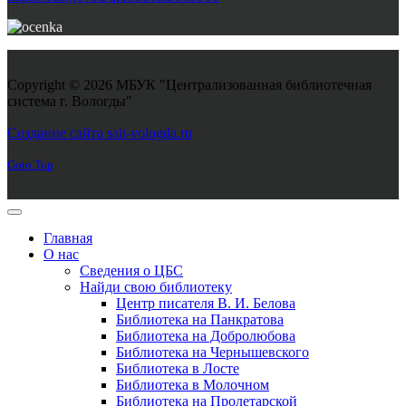
Copyright © 2026 МБУК "Централизованная библиотечная
система г. Вологды"
Joomla! 3 Templates
Создание сайта sait-vologda.ru
Goto Top
Главная
О нас
Сведения о ЦБС
Найди свою библиотеку
Центр писателя В. И. Белова
Библиотека на Панкратова
Библиотека на Добролюбова
Библиотека на Чернышевского
Библиотека в Лосте
Библиотека в Молочном
Библиотека на Пролетарской