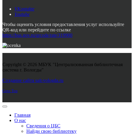
VKontakte
Youtube
Чтобы оценить условия предоставления услуг используйте
QR-код или перейдите по ссылке
https://bus.gov.ru/qrcode/rate/319900
Copyright © 2026 МБУК "Централизованная библиотечная
система г. Вологды"
Joomla! 3 Templates
Создание сайта sait-vologda.ru
Goto Top
Главная
О нас
Сведения о ЦБС
Найди свою библиотеку