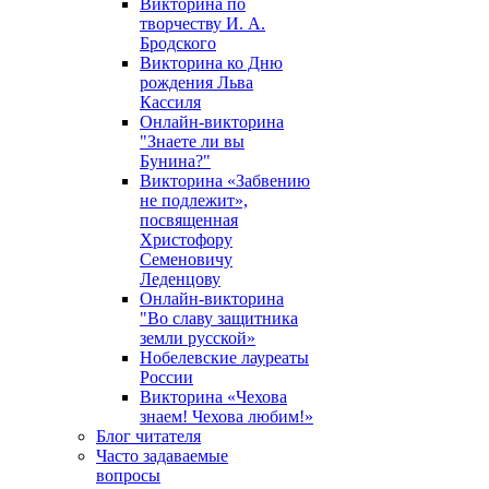
Викторина по
творчеству И. А.
Бродского
Викторина ко Дню
рождения Льва
Кассиля
Онлайн-викторина
"Знаете ли вы
Бунина?"
Викторина «Забвению
не подлежит»,
посвященная
Христофору
Семеновичу
Леденцову
Онлайн-викторина
"Во славу защитника
земли русской»
Нобелевские лауреаты
России
Викторина «Чехова
знаем! Чехова любим!»
Блог читателя
Часто задаваемые
вопросы