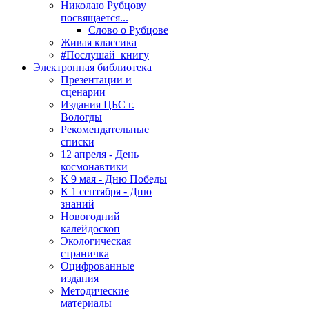
Николаю Рубцову
посвящается...
Слово о Рубцове
Живая классика
#Послушай_книгу
Электронная библиотека
Презентации и
сценарии
Издания ЦБС г.
Вологды
Рекомендательные
списки
12 апреля - День
космонавтики
К 9 мая - Дню Победы
К 1 сентября - Дню
знаний
Новогодний
калейдоскоп
Экологическая
страничка
Оцифрованные
издания
Методические
материалы