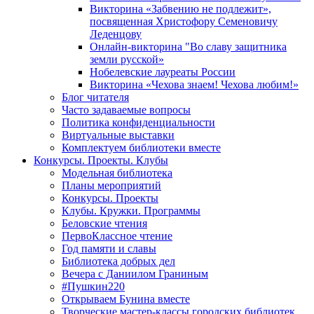
Викторина «Забвению не подлежит»,
посвященная Христофору Семеновичу
Леденцову
Онлайн-викторина "Во славу защитника
земли русской»
Нобелевские лауреаты России
Викторина «Чехова знаем! Чехова любим!»
Блог читателя
Часто задаваемые вопросы
Политика конфиденциальности
Виртуальные выставки
Комплектуем библиотеки вместе
Конкурсы. Проекты. Клубы
Модельная библиотека
Планы мероприятий
Конкурсы. Проекты
Клубы. Кружки. Программы
Беловские чтения
ПервоКлассное чтение
Год памяти и славы
Библиотека добрых дел
Вечера с Даниилом Граниным
#Пушкин220
Открываем Бунина вместе
Творческие мастер-классы городских библиотек