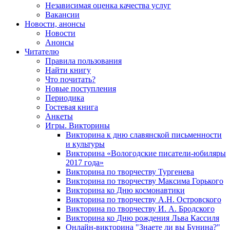
Независимая оценка качества услуг
Вакансии
Новости, анонсы
Новости
Анонсы
Читателю
Правила пользования
Найти книгу
Что почитать?
Новые поступления
Периодика
Гостевая книга
Анкеты
Игры. Викторины
Викторина к дню славянской письменности
и культуры
Викторина «Вологодские писатели-юбиляры
2017 года»
Викторина по творчеству Тургенева
Викторина по творчеству Максима Горького
Викторина ко Дню космонавтики
Викторина по творчеству А.Н. Островского
Викторина по творчеству И. А. Бродского
Викторина ко Дню рождения Льва Кассиля
Онлайн-викторина "Знаете ли вы Бунина?"