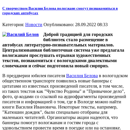
С творчеством Василия Белова вологжане смогут познакомиться в
городских автобусах
Категория:
Новости
Опубликовано: 28.09.2022 08:33
Доброй традицией для городских
библиотек стало размещение в
автобусах литературно-познавательных материалов.
Централизованная библиотечная система уже предлагала
вологжанам прослушать отрывки художественных
текстов, познакомиться с вологодскими диалектными
словечками и сейчас подготовила новый сюрприз.
В преддверии юбилея писателя
Василия Белова
в вологодском
общественном транспорте появились новые баннеры с
цитатами из известных произведений писателя, в том числе,
из таких текстов как "Чувство Родины" и "Привычное дело",
фото, qr-кодами со ссылкой на аудиофрагменты произведений
писателя и информацией о том, где в Вологде можно найти
книги Василия Ивановича. Некоторые тексты, например,
"Катюшин дождик", были специально отобраны для
маленьких читателей. Организаторы акции надеются, что
баннеры помогут вологжанам и гостям города с
удовольствием провести время в поездке или на остановке.