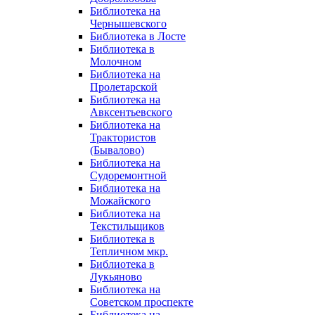
Библиотека на
Чернышевского
Библиотека в Лосте
Библиотека в
Молочном
Библиотека на
Пролетарской
Библиотека на
Авксентьевского
Библиотека на
Трактористов
(Бывалово)
Библиотека на
Судоремонтной
Библиотека на
Можайского
Библиотека на
Текстильщиков
Библиотека в
Тепличном мкр.
Библиотека в
Лукьяново
Библиотека на
Советском проспекте
Библиотека на