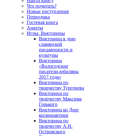
Найти книгу
Что почитать?
Новые поступления
Периодика
Гостевая книга
Анкеты
Игры. Викторины
Викторина к дню
славянской
письменности и
культуры
Викторина
«Вологодские
писатели-юбиляры
2017 года»
Викторина по
творчеству Тургенева
Викторина по
творчеству Максима
Горького
Викторина ко Дню
космонавтики
Викторина по
творчеству А.Н.
Островского