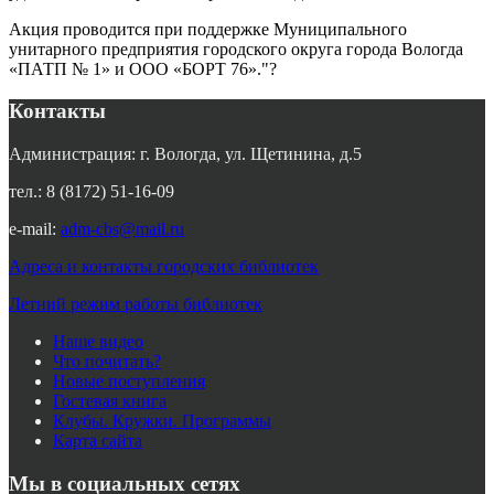
Акция проводится при поддержке Муниципального
унитарного предприятия городского округа города Вологда
«ПАТП № 1» и ООО «БОРТ 76»."?
Контакты
Администрация: г. Вологда, ул. Щетинина, д.5
тел.: 8 (8172) 51-16-09
e-mail:
adm-cbs@mail.ru
Адреса и контакты городских библиотек
Летний режим работы библиотек
Наше видео
Что почитать?
Новые поступления
Гостевая книга
Клубы. Кружки. Программы
Карта сайта
Мы в социальных сетях