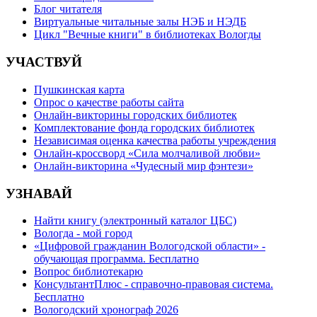
Блог читателя
Виртуальные читальные залы НЭБ и НЭДБ
Цикл "Вечные книги" в библиотеках Вологды
УЧАСТВУЙ
Пушкинская карта
Опрос о качестве работы сайта
Онлайн-викторины городских библиотек
Комплектование фонда городских библиотек
Независимая оценка качества работы учреждения
Онлайн-кроссворд «Сила молчаливой любви»
Онлайн-викторина «Чудесный мир фэнтези»
УЗНАВАЙ
Найти книгу (электронный каталог ЦБС)
Вологда - мой город
«Цифровой гражданин Вологодской области» -
обучающая программа. Бесплатно
Вопрос библиотекарю
КонсультантПлюс - справочно-правовая система.
Бесплатно
Вологодский хронограф 2026