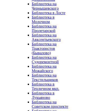
Библиотека на
Чернышевского
Библиотека в Лосте
Библиотека в
Молочном
Библиотека на
Пролетарской
Библиотека на
Авксентьевского
Библиотека на
Трактористов
(Бывалово)
Библиотека на
Судоремонтной
Библиотека на
Можайского
Библиотека на
Текстильщиков
Библиотека в
Тепличном мкр.
Библиотека в
Лукьяново
Библиотека на
Советском проспекте
Библиотека на