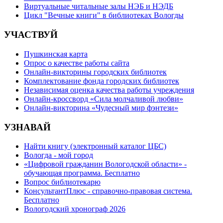
Виртуальные читальные залы НЭБ и НЭДБ
Цикл "Вечные книги" в библиотеках Вологды
УЧАСТВУЙ
Пушкинская карта
Опрос о качестве работы сайта
Онлайн-викторины городских библиотек
Комплектование фонда городских библиотек
Независимая оценка качества работы учреждения
Онлайн-кроссворд «Сила молчаливой любви»
Онлайн-викторина «Чудесный мир фэнтези»
УЗНАВАЙ
Найти книгу (электронный каталог ЦБС)
Вологда - мой город
«Цифровой гражданин Вологодской области» -
обучающая программа. Бесплатно
Вопрос библиотекарю
КонсультантПлюс - справочно-правовая система.
Бесплатно
Вологодский хронограф 2026