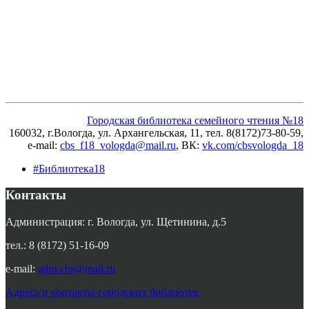
Городская библиотека семейного чтения №18
160032, г.Вологда, ул. Архангельская, 11, тел. 8(8172)73-80-59,
e-mail:
cbs_f18_vologda@mail.ru
, ВК
:
vk.com/cbsvologda_18
#Библиотека18
Контакты
Администрация: г. Вологда, ул. Щетинина, д.5
тел.: 8 (8172) 51-16-09
e-mail:
adm-cbs@mail.ru
Адреса и контакты городских библиотек