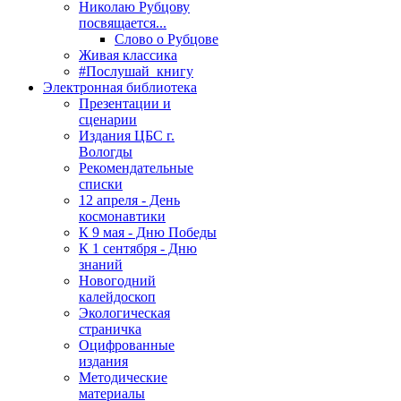
Николаю Рубцову
посвящается...
Слово о Рубцове
Живая классика
#Послушай_книгу
Электронная библиотека
Презентации и
сценарии
Издания ЦБС г.
Вологды
Рекомендательные
списки
12 апреля - День
космонавтики
К 9 мая - Дню Победы
К 1 сентября - Дню
знаний
Новогодний
калейдоскоп
Экологическая
страничка
Оцифрованные
издания
Методические
материалы