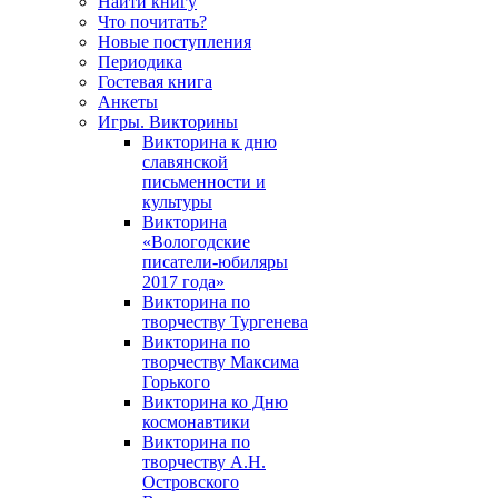
Найти книгу
Что почитать?
Новые поступления
Периодика
Гостевая книга
Анкеты
Игры. Викторины
Викторина к дню
славянской
письменности и
культуры
Викторина
«Вологодские
писатели-юбиляры
2017 года»
Викторина по
творчеству Тургенева
Викторина по
творчеству Максима
Горького
Викторина ко Дню
космонавтики
Викторина по
творчеству А.Н.
Островского