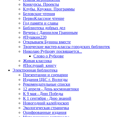
Конкурсы. Проекты
Клубы. Кружки. Программы
Беловские чтения
ПервоКлассное чтение
Год памяти и славы
Библиотека добрых дел
Вечера с Даниилом Граниным
#Пушкин220
Открываем Бунина вместе
Творческие мастер-классы городских библиотек
Николаю Рубцову посвящается...
Слово о Рубцове
Живая классика
#Послушай_книгу
Электронная библиотека
Презентации и сценарии
Издания ЦБС г. Вологды
Рекомендательные списки
12 апреля - День космонавтики
К 9 мая - Дню Победы
К 1 сентября - Дню знаний
Новогодний калейдоскоп
Экологическая страничка
Оцифрованные издания