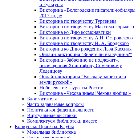
и культуры
Викторина «Вологодские писатели-юбиляры
2017 года»
Викторина по творчеству Тургенева
Викторина по творчеству Максима Горького
Викторина ко Дню космонавтики
Викторина по творчеству А.Н. Островского
Викторина по творчеству И. А. Бродского
Викторина ко Дню рождения Льва Кассиля
Онлайн-викторина "Знаете ли вы Бунина?"
Викторина «Забвению не подлежит»,
посвященная Христофору Семеновичу
Леденцову
Онлайн-викторина "Во славу защитника
земли русской»
Нобелевские лауреаты России
Викторина «Чехова знаем! Чехова любим!»
Блог читателя
Часто задаваемые вопросы
Политика конфиденциальности
Виртуальные выставки
Комплектуем библиотеки вместе
Конкурсы. Проекты. Клубы
Модельная библиотека
Планы мероприятий