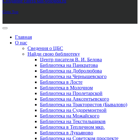
Создание сайта sait-vologda.ru
Goto Top
Главная
О нас
Сведения о ЦБС
Найди свою библиотеку
Центр писателя В. И. Белова
Библиотека на Панкратова
Библиотека на Добролюбова
Библиотека на Чернышевского
Библиотека в Лосте
Библиотека в Молочном
Библиотека на Пролетарской
Библиотека на Авксентьевского
Библиотека на Трактористов (Бывалово)
Библиотека на Судоремонтной
Библиотека на Можайского
Библиотека на Текстильщиков
Библиотека в Тепличном мкр.
Библиотека в Лукьяново
Библиотека на Советском проспекте