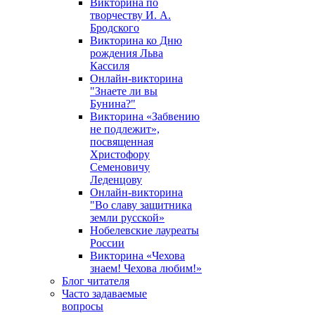
Викторина по
творчеству И. А.
Бродского
Викторина ко Дню
рождения Льва
Кассиля
Онлайн-викторина
"Знаете ли вы
Бунина?"
Викторина «Забвению
не подлежит»,
посвященная
Христофору
Семеновичу
Леденцову
Онлайн-викторина
"Во славу защитника
земли русской»
Нобелевские лауреаты
России
Викторина «Чехова
знаем! Чехова любим!»
Блог читателя
Часто задаваемые
вопросы