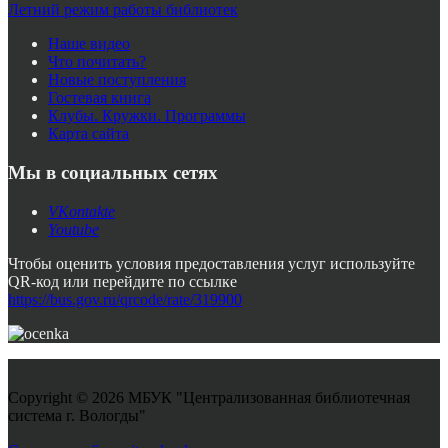
Летний режим работы библиотек
Наше видео
Что почитать?
Новые поступления
Гостевая книга
Клубы. Кружки. Программы
Карта сайта
Мы в социальных сетях
VKontakte
Youtube
Чтобы оценить условия предоставления услуг используйте
QR-код или перейдите по ссылке
https://bus.gov.ru/qrcode/rate/319900
Copyright © 2026 МБУК "Централизованная библиотечная
система г. Вологды"
Joomla! 3 Templates