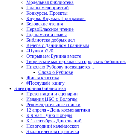
Модельная библиотека
Планы мероприятий
Конкурсы. Проекты
Клубы. Кружки. Программы
Беловские чтения
ПервоКлассное чтение
Год памяти и славы
Библиотека добрых дел
Вечера с Даниилом Граниным
#Пушкин220
Открываем Бунина вместе
Творческие мастер-классы городских библиотек
Николаю Рубцову посвящается...
Слово о Рубцове
Живая классика
#Послушай_книгу
Электронная библиотека
Презентации и сценарии
Издания ЦБС г. Вологды
Рекомендательные списки
12 апреля - День космонавтики
К 9 мая - Дню Победы
К 1 сентября - Дню знаний
Новогодний калейдоскоп
Экологическая страничка