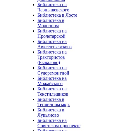
Библиотека на
Чернышевского
Библиотека в Лосте
Библиотека в
Молочном
Библиотека на
Пролетарской
Библиотека на
Авксентьевского
Библиотека на
Трактористов
(Бывалово)
Библиотека на
Судоремонтной
Библиотека на
Можайского
Библиотека на
Текстильщиков
Библиотека в
Тепличном мкр.
Библиотека в
Лукьяново
Библиотека на
Советском проспекте
Библиотека на