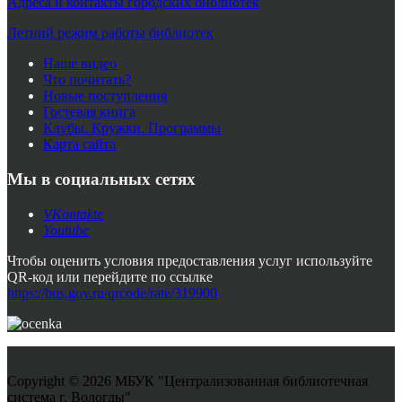
Адреса и контакты городских библиотек
Летний режим работы библиотек
Наше видео
Что почитать?
Новые поступления
Гостевая книга
Клубы. Кружки. Программы
Карта сайта
Мы в социальных сетях
VKontakte
Youtube
Чтобы оценить условия предоставления услуг используйте
QR-код или перейдите по ссылке
https://bus.gov.ru/qrcode/rate/319900
Copyright © 2026 МБУК "Централизованная библиотечная
система г. Вологды"