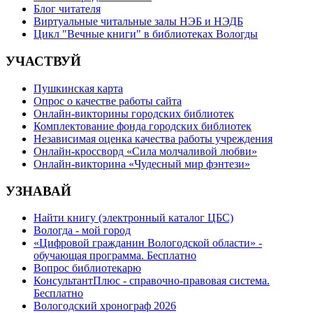
Блог читателя
Виртуальные читальные залы НЭБ и НЭДБ
Цикл "Вечные книги" в библиотеках Вологды
УЧАСТВУЙ
Пушкинская карта
Опрос о качестве работы сайта
Онлайн-викторины городских библиотек
Комплектование фонда городских библиотек
Независимая оценка качества работы учреждения
Онлайн-кроссворд «Сила молчаливой любви»
Онлайн-викторина «Чудесный мир фэнтези»
УЗНАВАЙ
Найти книгу (электронный каталог ЦБС)
Вологда - мой город
«Цифровой гражданин Вологодской области» -
обучающая программа. Бесплатно
Вопрос библиотекарю
КонсультантПлюс - справочно-правовая система.
Бесплатно
Вологодский хронограф 2026