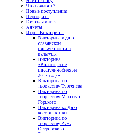
Найти книгу
Что почитать?
Новые поступления
Периодика
Гостевая книга
Анкеты
Игры. Викторины
Викторина к дню
славянской
письменности и
культуры
Викторина
«Вологодские
писатели-юбиляры
2017 года»
Викторина по
творчеству Тургенева
Викторина по
творчеству Максима
Горького
Викторина ко Дню
космонавтики
Викторина по
творчеству А.Н.
Островского