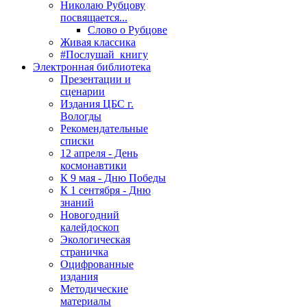
Николаю Рубцову
посвящается...
Слово о Рубцове
Живая классика
#Послушай_книгу
Электронная библиотека
Презентации и
сценарии
Издания ЦБС г.
Вологды
Рекомендательные
списки
12 апреля - День
космонавтики
К 9 мая - Дню Победы
К 1 сентября - Дню
знаний
Новогодний
калейдоскоп
Экологическая
страничка
Оцифрованные
издания
Методические
материалы