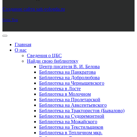
Joomla! 3 Templates
Создание сайта sait-vologda.ru
Goto Top
Главная
О нас
Сведения о ЦБС
Найди свою библиотеку
Центр писателя В. И. Белова
Библиотека на Панкратова
Библиотека на Добролюбова
Библиотека на Чернышевского
Библиотека в Лосте
Библиотека в Молочном
Библиотека на Пролетарской
Библиотека на Авксентьевского
Библиотека на Трактористов (Бывалово)
Библиотека на Судоремонтной
Библиотека на Можайского
Библиотека на Текстильщиков
Библиотека в Тепличном мкр.