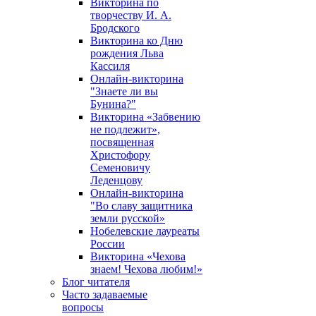
Викторина по
творчеству И. А.
Бродского
Викторина ко Дню
рождения Льва
Кассиля
Онлайн-викторина
"Знаете ли вы
Бунина?"
Викторина «Забвению
не подлежит»,
посвященная
Христофору
Семеновичу
Леденцову
Онлайн-викторина
"Во славу защитника
земли русской»
Нобелевские лауреаты
России
Викторина «Чехова
знаем! Чехова любим!»
Блог читателя
Часто задаваемые
вопросы