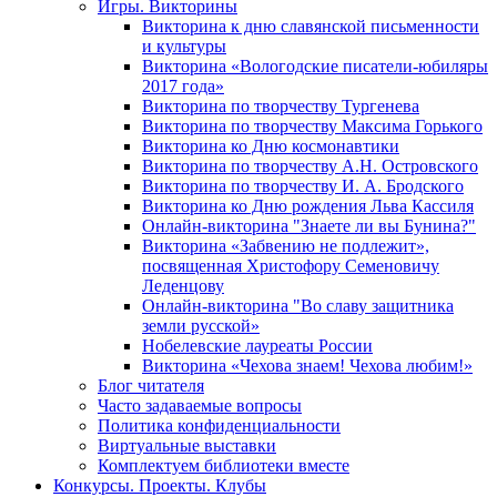
Игры. Викторины
Викторина к дню славянской письменности
и культуры
Викторина «Вологодские писатели-юбиляры
2017 года»
Викторина по творчеству Тургенева
Викторина по творчеству Максима Горького
Викторина ко Дню космонавтики
Викторина по творчеству А.Н. Островского
Викторина по творчеству И. А. Бродского
Викторина ко Дню рождения Льва Кассиля
Онлайн-викторина "Знаете ли вы Бунина?"
Викторина «Забвению не подлежит»,
посвященная Христофору Семеновичу
Леденцову
Онлайн-викторина "Во славу защитника
земли русской»
Нобелевские лауреаты России
Викторина «Чехова знаем! Чехова любим!»
Блог читателя
Часто задаваемые вопросы
Политика конфиденциальности
Виртуальные выставки
Комплектуем библиотеки вместе
Конкурсы. Проекты. Клубы