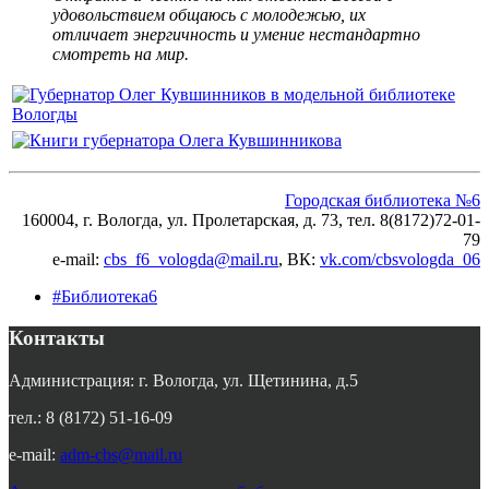
удовольствием общаюсь с молодежью, их
отличает энергичность и умение нестандартно
смотреть на мир.
Городская библиотека №6
160004, г. Вологда, ул. Пролетарская, д. 73, тел. 8(8172)72-01-
79
e-mail:
cbs_f6_vologda@mail.ru
, ВК:
vk.com/cbsvologda_06
#Библиотека6
Контакты
Администрация: г. Вологда, ул. Щетинина, д.5
тел.: 8 (8172) 51-16-09
e-mail:
adm-cbs@mail.ru