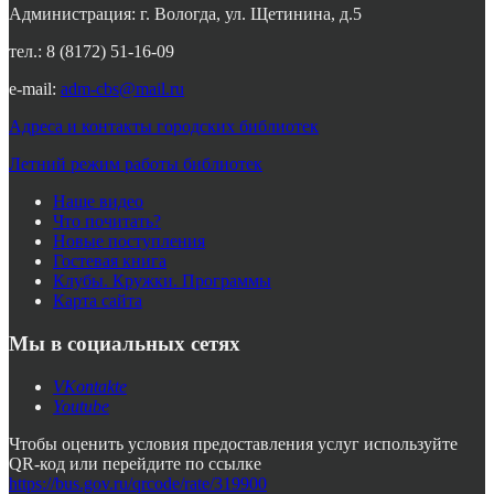
Администрация: г. Вологда, ул. Щетинина, д.5
тел.: 8 (8172) 51-16-09
e-mail:
adm-cbs@mail.ru
Адреса и контакты городских библиотек
Летний режим работы библиотек
Наше видео
Что почитать?
Новые поступления
Гостевая книга
Клубы. Кружки. Программы
Карта сайта
Мы в социальных сетях
VKontakte
Youtube
Чтобы оценить условия предоставления услуг используйте
QR-код или перейдите по ссылке
https://bus.gov.ru/qrcode/rate/319900