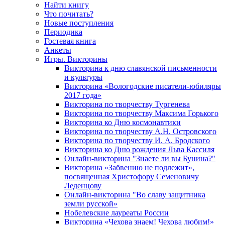
Найти книгу
Что почитать?
Новые поступления
Периодика
Гостевая книга
Анкеты
Игры. Викторины
Викторина к дню славянской письменности
и культуры
Викторина «Вологодские писатели-юбиляры
2017 года»
Викторина по творчеству Тургенева
Викторина по творчеству Максима Горького
Викторина ко Дню космонавтики
Викторина по творчеству А.Н. Островского
Викторина по творчеству И. А. Бродского
Викторина ко Дню рождения Льва Кассиля
Онлайн-викторина "Знаете ли вы Бунина?"
Викторина «Забвению не подлежит»,
посвященная Христофору Семеновичу
Леденцову
Онлайн-викторина "Во славу защитника
земли русской»
Нобелевские лауреаты России
Викторина «Чехова знаем! Чехова любим!»