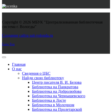
Copyright © 2026 МБУК "Централизованная библиотечная
система г. Вологды"
Joomla! 3 Templates
Создание сайта sait-vologda.ru
Goto Top
Главная
О нас
Сведения о ЦБС
Найди свою библиотеку
Центр писателя В. И. Белова
Библиотека на Панкратова
Библиотека на Добролюбова
Библиотека на Чернышевского
Библиотека в Лосте
Библиотека в Молочном
Библиотека на Пролетарской