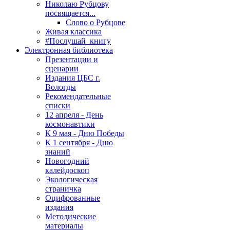
Николаю Рубцову
посвящается...
Слово о Рубцове
Живая классика
#Послушай_книгу
Электронная библиотека
Презентации и
сценарии
Издания ЦБС г.
Вологды
Рекомендательные
списки
12 апреля - День
космонавтики
К 9 мая - Дню Победы
К 1 сентября - Дню
знаний
Новогодний
калейдоскоп
Экологическая
страничка
Оцифрованные
издания
Методические
материалы