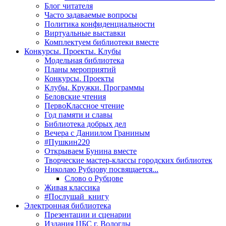
Блог читателя
Часто задаваемые вопросы
Политика конфиденциальности
Виртуальные выставки
Комплектуем библиотеки вместе
Конкурсы. Проекты. Клубы
Модельная библиотека
Планы мероприятий
Конкурсы. Проекты
Клубы. Кружки. Программы
Беловские чтения
ПервоКлассное чтение
Год памяти и славы
Библиотека добрых дел
Вечера с Даниилом Граниным
#Пушкин220
Открываем Бунина вместе
Творческие мастер-классы городских библиотек
Николаю Рубцову посвящается...
Слово о Рубцове
Живая классика
#Послушай_книгу
Электронная библиотека
Презентации и сценарии
Издания ЦБС г. Вологды