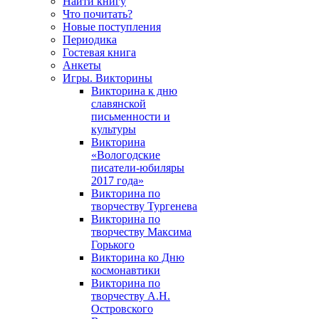
Найти книгу
Что почитать?
Новые поступления
Периодика
Гостевая книга
Анкеты
Игры. Викторины
Викторина к дню
славянской
письменности и
культуры
Викторина
«Вологодские
писатели-юбиляры
2017 года»
Викторина по
творчеству Тургенева
Викторина по
творчеству Максима
Горького
Викторина ко Дню
космонавтики
Викторина по
творчеству А.Н.
Островского