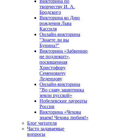
Викторина по
творчеству И. А.
Бродского
Викторина ко Дню
рождения Льва
Кассиля
Онлайн-викторина
"Знаете ли вы
Бунина?"
Викторина «Забвению
не подлежит»,
посвященная
Христофору
Семеновичу
Леденцову
Онлайн-викторина
"Во славу защитника
земли русской»
Нобелевские лауреаты
России
Викторина «Чехова
знаем! Чехова любим!»
Блог читателя
Часто задаваемые
вопросы