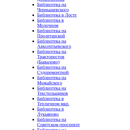
Библиотека на
Чернышевского
Библиотека в Лосте
Библиотека в
Молочном
Библиотека на
Пролетарской
Библиотека на
Авксентьевского
Библиотека на
Трактористов
(Бывалово)
Библиотека на
Судоремонтной
Библиотека на
Можайского
Библиотека на
Текстильщиков
Библиотека в
Тепличном мкр.
Библиотека в
Лукьяново
Библиотека на
Советском проспекте
Библиотека на