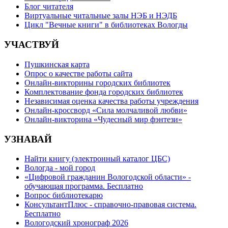
Блог читателя
Виртуальные читальные залы НЭБ и НЭДБ
Цикл "Вечные книги" в библиотеках Вологды
УЧАСТВУЙ
Пушкинская карта
Опрос о качестве работы сайта
Онлайн-викторины городских библиотек
Комплектование фонда городских библиотек
Независимая оценка качества работы учреждения
Онлайн-кроссворд «Сила молчаливой любви»
Онлайн-викторина «Чудесный мир фэнтези»
УЗНАВАЙ
Найти книгу (электронный каталог ЦБС)
Вологда - мой город
«Цифровой гражданин Вологодской области» -
обучающая программа. Бесплатно
Вопрос библиотекарю
КонсультантПлюс - справочно-правовая система.
Бесплатно
Вологодский хронограф 2026