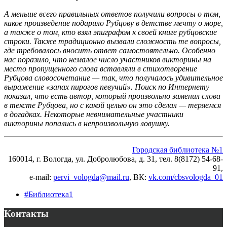
А меньше всего правильных ответов получили вопросы о том,
какое произведение подарило Рубцову в детстве мечту о море,
а также о том, кто взял эпиграфом к своей книге рубцовские
строки. Также традиционно вызвали сложность те вопросы,
где требовалось вносить ответ самостоятельно. Особенно
нас поразило, что немалое число участников викторины на
место пропущенного слова вставляли в стихотворение
Рубцова словосочетание — так, что получалось удивительное
выражение «запах пирогов певучий». Поиск по Интернету
показал, что есть автор, который произвольно заменил слова
в тексте Рубцова, но с какой целью он это сделал — теряемся
в догадках. Некоторые невнимательные участники
викторины попались в непроизвольную ловушку.
Городская библиотека №1
160014, г. Вологда, ул. Добролюбова, д. 31, тел. 8(8172) 54-68-
91,
e-mail:
pervi_vologda@mail.ru
, ВК:
vk.com/cbsvologda_01
#Библиотека1
Контакты