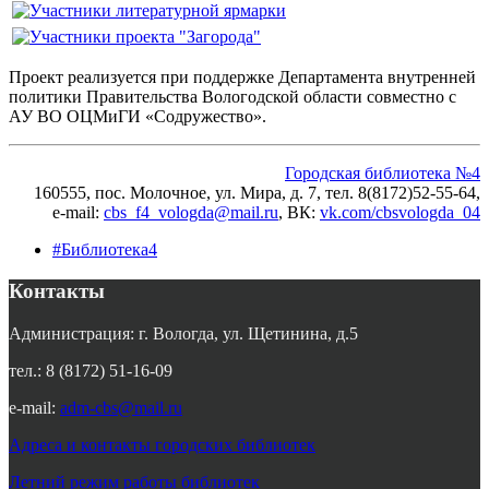
Проект реализуется при поддержке Департамента внутренней
политики Правительства Вологодской области совместно с
АУ ВО ОЦМиГИ «Содружество».
Городская библиотека №4
160555, пос. Молочное, ул. Мира, д. 7,
тел. 8(8172)52-55-64,
e-mail:
cbs_f4_vologda@mail.ru
, ВК
:
vk.com/cbsvologda_04
#Библиотека4
Контакты
Администрация: г. Вологда, ул. Щетинина, д.5
тел.: 8 (8172) 51-16-09
e-mail:
adm-cbs@mail.ru
Адреса и контакты городских библиотек
Летний режим работы библиотек