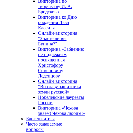
Викторина по
творчеству И. А.
Бродского
Викторина ко Дню
рождения Льва
Кассиля
Онлайн-викторина
"Знаете ли вы
Бунина?"
Викторина «Забвению
не подлежит»,
посвященная
Христофору
Семеновичу
Леденцову
Онлайн-викторина
"Во славу защитника
земли русской»
Нобелевские лауреаты
России
Викторина «Чехова
знаем! Чехова любим!»
Блог читателя
Часто задаваемые
вопросы