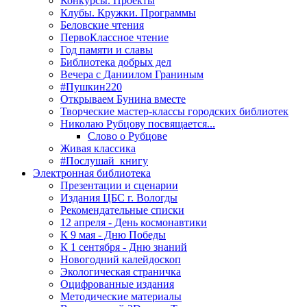
Конкурсы. Проекты
Клубы. Кружки. Программы
Беловские чтения
ПервоКлассное чтение
Год памяти и славы
Библиотека добрых дел
Вечера с Даниилом Граниным
#Пушкин220
Открываем Бунина вместе
Творческие мастер-классы городских библиотек
Николаю Рубцову посвящается...
Слово о Рубцове
Живая классика
#Послушай_книгу
Электронная библиотека
Презентации и сценарии
Издания ЦБС г. Вологды
Рекомендательные списки
12 апреля - День космонавтики
К 9 мая - Дню Победы
К 1 сентября - Дню знаний
Новогодний калейдоскоп
Экологическая страничка
Оцифрованные издания
Методические материалы