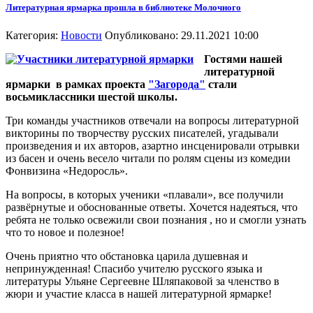
Литературная ярмарка прошла в библиотеке Молочного
Категория:
Новости
Опубликовано: 29.11.2021 10:00
Гостями нашей
литературной
ярмарки в рамках проекта
"Загорода"
стали
восьмиклассники шестой школы.
Три команды участников отвечали на вопросы литературной
викторины по творчеству русских писателей, угадывали
произведения и их авторов, азартно инсценировали отрывки
из басен и очень весело читали по ролям сцены из комедии
Фонвизина «Недоросль».
На вопросы, в которых ученики «плавали», все получили
развёрнутые и обоснованные ответы. Хочется надеяться, что
ребята не только освежили свои познания , но и смогли узнать
что то новое и полезное!
Очень приятно что обстановка царила душевная и
непринужденная! Спасибо учителю русского языка и
литературы Ульяне Сергеевне Шляпаковой за членство в
жюри и участие класса в нашей литературной ярмарке!