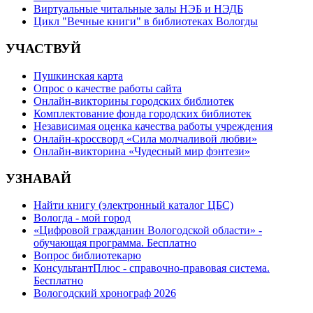
Виртуальные читальные залы НЭБ и НЭДБ
Цикл "Вечные книги" в библиотеках Вологды
УЧАСТВУЙ
Пушкинская карта
Опрос о качестве работы сайта
Онлайн-викторины городских библиотек
Комплектование фонда городских библиотек
Независимая оценка качества работы учреждения
Онлайн-кроссворд «Сила молчаливой любви»
Онлайн-викторина «Чудесный мир фэнтези»
УЗНАВАЙ
Найти книгу (электронный каталог ЦБС)
Вологда - мой город
«Цифровой гражданин Вологодской области» -
обучающая программа. Бесплатно
Вопрос библиотекарю
КонсультантПлюс - справочно-правовая система.
Бесплатно
Вологодский хронограф 2026