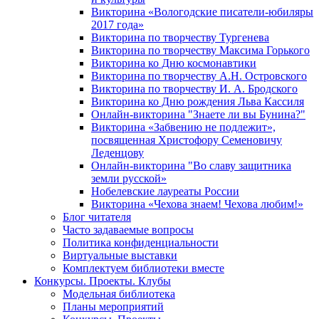
Викторина «Вологодские писатели-юбиляры
2017 года»
Викторина по творчеству Тургенева
Викторина по творчеству Максима Горького
Викторина ко Дню космонавтики
Викторина по творчеству А.Н. Островского
Викторина по творчеству И. А. Бродского
Викторина ко Дню рождения Льва Кассиля
Онлайн-викторина "Знаете ли вы Бунина?"
Викторина «Забвению не подлежит»,
посвященная Христофору Семеновичу
Леденцову
Онлайн-викторина "Во славу защитника
земли русской»
Нобелевские лауреаты России
Викторина «Чехова знаем! Чехова любим!»
Блог читателя
Часто задаваемые вопросы
Политика конфиденциальности
Виртуальные выставки
Комплектуем библиотеки вместе
Конкурсы. Проекты. Клубы
Модельная библиотека
Планы мероприятий