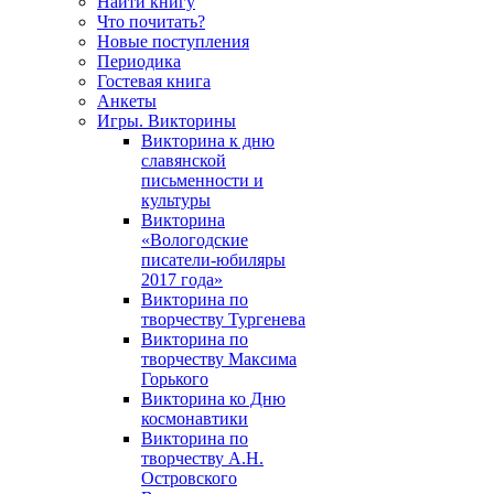
Найти книгу
Что почитать?
Новые поступления
Периодика
Гостевая книга
Анкеты
Игры. Викторины
Викторина к дню
славянской
письменности и
культуры
Викторина
«Вологодские
писатели-юбиляры
2017 года»
Викторина по
творчеству Тургенева
Викторина по
творчеству Максима
Горького
Викторина ко Дню
космонавтики
Викторина по
творчеству А.Н.
Островского