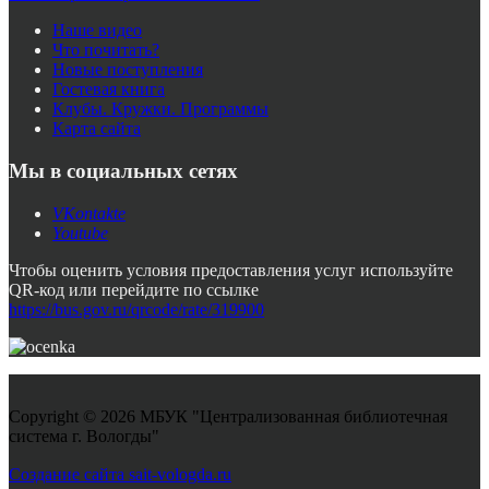
Наше видео
Что почитать?
Новые поступления
Гостевая книга
Клубы. Кружки. Программы
Карта сайта
Мы в социальных сетях
VKontakte
Youtube
Чтобы оценить условия предоставления услуг используйте
QR-код или перейдите по ссылке
https://bus.gov.ru/qrcode/rate/319900
Copyright © 2026 МБУК "Централизованная библиотечная
система г. Вологды"
Joomla! 3 Templates
Создание сайта sait-vologda.ru