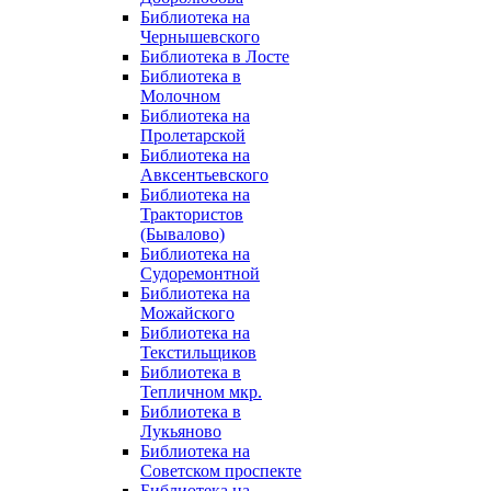
Библиотека на
Чернышевского
Библиотека в Лосте
Библиотека в
Молочном
Библиотека на
Пролетарской
Библиотека на
Авксентьевского
Библиотека на
Трактористов
(Бывалово)
Библиотека на
Судоремонтной
Библиотека на
Можайского
Библиотека на
Текстильщиков
Библиотека в
Тепличном мкр.
Библиотека в
Лукьяново
Библиотека на
Советском проспекте
Библиотека на