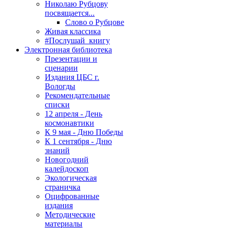
Николаю Рубцову
посвящается...
Слово о Рубцове
Живая классика
#Послушай_книгу
Электронная библиотека
Презентации и
сценарии
Издания ЦБС г.
Вологды
Рекомендательные
списки
12 апреля - День
космонавтики
К 9 мая - Дню Победы
К 1 сентября - Дню
знаний
Новогодний
калейдоскоп
Экологическая
страничка
Оцифрованные
издания
Методические
материалы