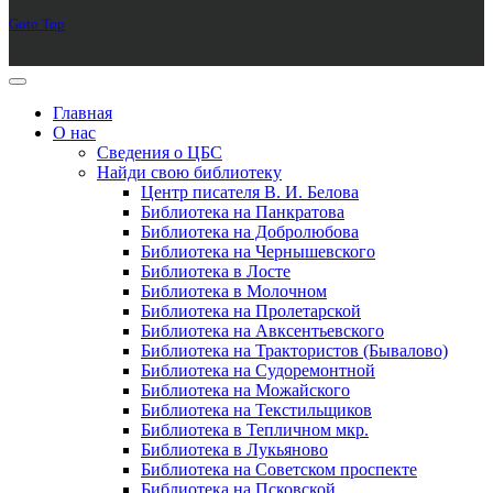
Goto Top
Главная
О нас
Сведения о ЦБС
Найди свою библиотеку
Центр писателя В. И. Белова
Библиотека на Панкратова
Библиотека на Добролюбова
Библиотека на Чернышевского
Библиотека в Лосте
Библиотека в Молочном
Библиотека на Пролетарской
Библиотека на Авксентьевского
Библиотека на Трактористов (Бывалово)
Библиотека на Судоремонтной
Библиотека на Можайского
Библиотека на Текстильщиков
Библиотека в Тепличном мкр.
Библиотека в Лукьяново
Библиотека на Советском проспекте
Библиотека на Псковской