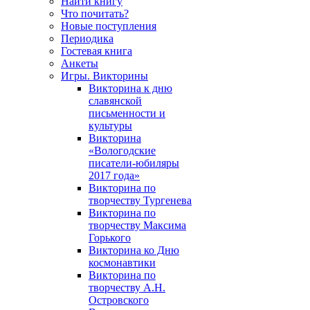
Найти книгу
Что почитать?
Новые поступления
Периодика
Гостевая книга
Анкеты
Игры. Викторины
Викторина к дню
славянской
письменности и
культуры
Викторина
«Вологодские
писатели-юбиляры
2017 года»
Викторина по
творчеству Тургенева
Викторина по
творчеству Максима
Горького
Викторина ко Дню
космонавтики
Викторина по
творчеству А.Н.
Островского