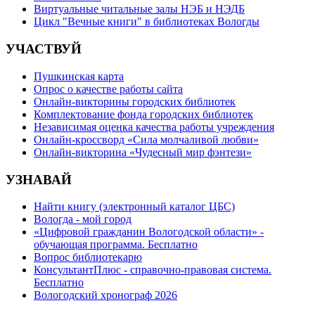
Виртуальные читальные залы НЭБ и НЭДБ
Цикл "Вечные книги" в библиотеках Вологды
УЧАСТВУЙ
Пушкинская карта
Опрос о качестве работы сайта
Онлайн-викторины городских библиотек
Комплектование фонда городских библиотек
Независимая оценка качества работы учреждения
Онлайн-кроссворд «Сила молчаливой любви»
Онлайн-викторина «Чудесный мир фэнтези»
УЗНАВАЙ
Найти книгу (электронный каталог ЦБС)
Вологда - мой город
«Цифровой гражданин Вологодской области» -
обучающая программа. Бесплатно
Вопрос библиотекарю
КонсультантПлюс - справочно-правовая система.
Бесплатно
Вологодский хронограф 2026