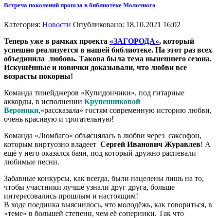
Встреча поколений прошла в библиотеке Молочного
Категория:
Новости
Опубликовано: 18.10.2021 16:02
Теперь уже в рамках проекта
«ЗАГОРОДА»
, который
успешно реализуется в нашей библиотеке. На этот раз всех
объединила любовь. Такова была тема нынешнего сезона.
Искушённые и новички доказывали, что любви все
возрасты покорны!
Команда тинейджеров «Купидончики», под гитарные
аккорды, в исполнении
Крупенниковой
Вероники
,«рассказала» гостям современную историю любви,
очень красивую и трогательную!
Команда «Люмбаго» объяснялась в любви через саксофон,
которым виртуозно владеет
Сергей Иванович Журавлев
! А
ещё у него оказался баян, под который дружно распевали
любимые песни.
Забавные конкурсы, как всегда, были нацелены лишь на то,
чтобы участники лучше узнали друг друга, больше
интересовались прошлым и настоящим!
В ходе поединка выяснилось, что молодёжь, как говориться, в
«теме» в большей степени, чем её соперники. Так что