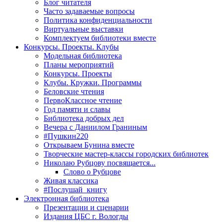
Блог читателя
Часто задаваемые вопросы
Политика конфиденциальности
Виртуальные выставки
Комплектуем библиотеки вместе
Конкурсы. Проекты. Клубы
Модельная библиотека
Планы мероприятий
Конкурсы. Проекты
Клубы. Кружки. Программы
Беловские чтения
ПервоКлассное чтение
Год памяти и славы
Библиотека добрых дел
Вечера с Даниилом Граниным
#Пушкин220
Открываем Бунина вместе
Творческие мастер-классы городских библиотек
Николаю Рубцову посвящается...
Слово о Рубцове
Живая классика
#Послушай_книгу
Электронная библиотека
Презентации и сценарии
Издания ЦБС г. Вологды