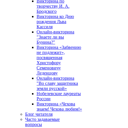
Викторина по
творчеству И. А.
Бродского
Викторина ко Дню
рождения Льва
Кассиля
Онлайн-викторина
"Знаете ли вы
Бунина?"
Викторина «Забвению
не подлежит»,
посвященная
Христофору
Семеновичу
Леденцову
Онлайн-викторина
"Во славу защитника
земли русской»
Нобелевские лауреаты
России
Викторина «Чехова
знаем! Чехова любим!»
Блог читателя
Часто задаваемые
вопросы