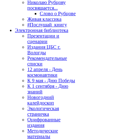
Николаю Рубцову
посвящается...
Слово о Рубцове
Живая классика
#Послушай_книгу
Электронная библиотека
Презентации и
сценарии
Издания ЦБС г.
Вологды
Рекомендательные
списки
12 апреля - День
космонавтики
К 9 мая - Дню Победы
К 1 сентября - Дню
знаний
Новогодний
калейдоскоп
Экологическая
страничка
Оцифрованные
издания
Методические
материалы