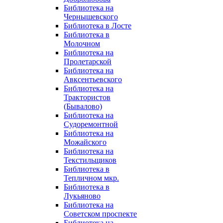
Библиотека на
Чернышевского
Библиотека в Лосте
Библиотека в
Молочном
Библиотека на
Пролетарской
Библиотека на
Авксентьевского
Библиотека на
Трактористов
(Бывалово)
Библиотека на
Судоремонтной
Библиотека на
Можайского
Библиотека на
Текстильщиков
Библиотека в
Тепличном мкр.
Библиотека в
Лукьяново
Библиотека на
Советском проспекте
Библиотека на