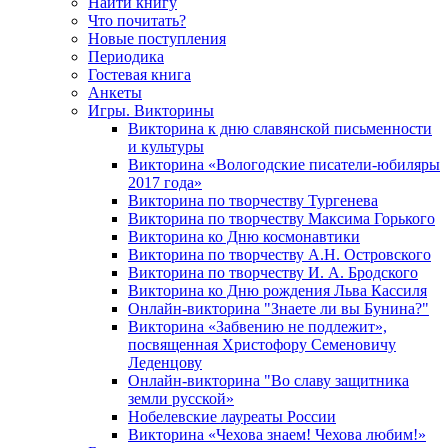
Найти книгу
Что почитать?
Новые поступления
Периодика
Гостевая книга
Анкеты
Игры. Викторины
Викторина к дню славянской письменности
и культуры
Викторина «Вологодские писатели-юбиляры
2017 года»
Викторина по творчеству Тургенева
Викторина по творчеству Максима Горького
Викторина ко Дню космонавтики
Викторина по творчеству А.Н. Островского
Викторина по творчеству И. А. Бродского
Викторина ко Дню рождения Льва Кассиля
Онлайн-викторина "Знаете ли вы Бунина?"
Викторина «Забвению не подлежит»,
посвященная Христофору Семеновичу
Леденцову
Онлайн-викторина "Во славу защитника
земли русской»
Нобелевские лауреаты России
Викторина «Чехова знаем! Чехова любим!»