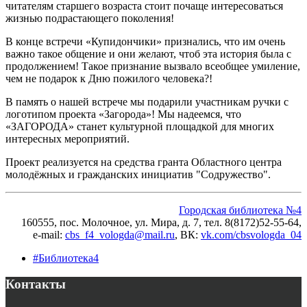
читателям старшего возраста стоит почаще интересоваться
жизнью подрастающего поколения!
В конце встречи «Купидончики» признались, что им очень
важно такое общение и они желают, чтоб эта история была с
продолжением! Такое признание вызвало всеобщее умиление,
чем не подарок к Дню пожилого человека?!
В память о нашей встрече мы подарили участникам ручки с
логотипом проекта «Загорода»! Мы надеемся, что
«ЗАГОРОДА» станет культурной площадкой для многих
интересных мероприятий.
Проект реализуется на средства гранта Областного центра
молодёжных и гражданских инициатив "Содружество".
Городская библиотека №4
160555, пос. Молочное, ул. Мира, д. 7,
тел. 8(8172)52-55-64,
e-mail:
cbs_f4_vologda@mail.ru
, ВК
:
vk.com/cbsvologda_04
#Библиотека4
Контакты