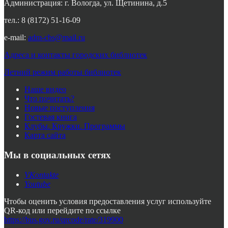
Администрация: г. Вологда, ул. Щетинина, д.5
тел.: 8 (8172) 51-16-09
e-mail:
adm-cbs@mail.ru
Адреса и контакты городских библиотек
Летний режим работы библиотек
Наше видео
Что почитать?
Новые поступления
Гостевая книга
Клубы. Кружки. Программы
Карта сайта
Мы в социальных сетях
VKontakte
Youtube
Чтобы оценить условия предоставления услуг используйте
QR-код или перейдите по ссылке
https://bus.gov.ru/qrcode/rate/319900