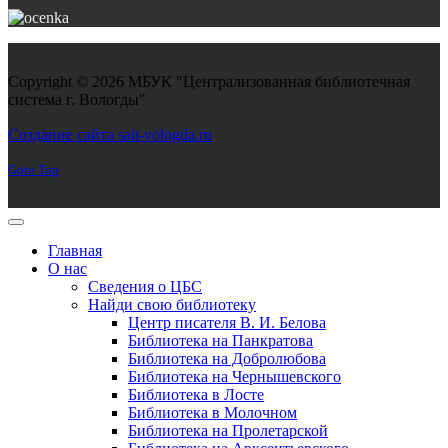
Copyright © 2026 МБУК "Централизованная библиотечная
система г. Вологды"
Joomla! 3 Templates
Создание сайта sait-vologda.ru
Goto Top
Главная
О нас
Сведения о ЦБС
Найди свою библиотеку
Центр писателя В. И. Белова
Библиотека на Панкратова
Библиотека на Добролюбова
Библиотека на Чернышевского
Библиотека в Лосте
Библиотека в Молочном
Библиотека на Пролетарской