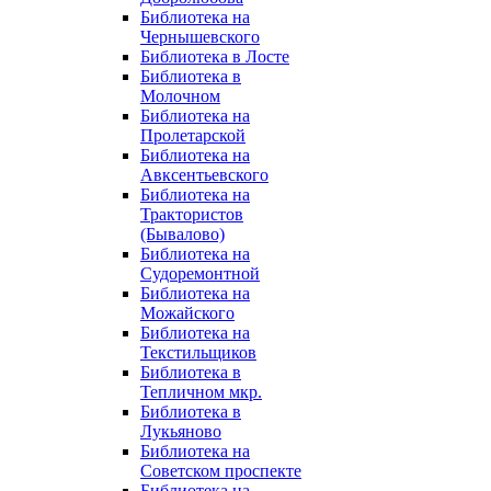
Библиотека на
Чернышевского
Библиотека в Лосте
Библиотека в
Молочном
Библиотека на
Пролетарской
Библиотека на
Авксентьевского
Библиотека на
Трактористов
(Бывалово)
Библиотека на
Судоремонтной
Библиотека на
Можайского
Библиотека на
Текстильщиков
Библиотека в
Тепличном мкр.
Библиотека в
Лукьяново
Библиотека на
Советском проспекте
Библиотека на