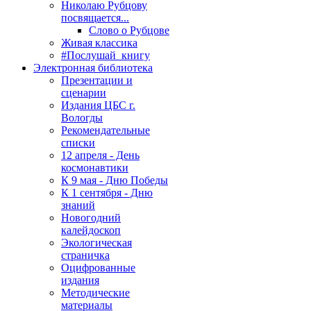
Николаю Рубцову
посвящается...
Слово о Рубцове
Живая классика
#Послушай_книгу
Электронная библиотека
Презентации и
сценарии
Издания ЦБС г.
Вологды
Рекомендательные
списки
12 апреля - День
космонавтики
К 9 мая - Дню Победы
К 1 сентября - Дню
знаний
Новогодний
калейдоскоп
Экологическая
страничка
Оцифрованные
издания
Методические
материалы