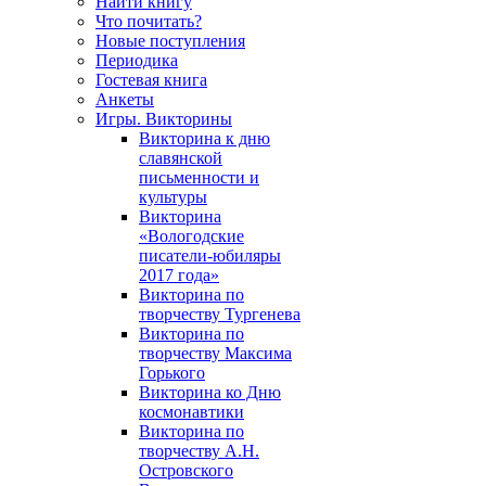
Найти книгу
Что почитать?
Новые поступления
Периодика
Гостевая книга
Анкеты
Игры. Викторины
Викторина к дню
славянской
письменности и
культуры
Викторина
«Вологодские
писатели-юбиляры
2017 года»
Викторина по
творчеству Тургенева
Викторина по
творчеству Максима
Горького
Викторина ко Дню
космонавтики
Викторина по
творчеству А.Н.
Островского