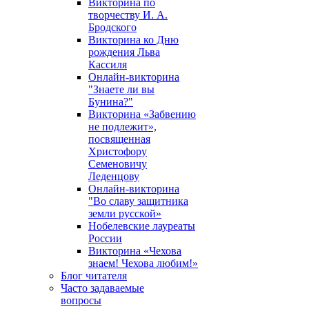
Викторина по
творчеству И. А.
Бродского
Викторина ко Дню
рождения Льва
Кассиля
Онлайн-викторина
"Знаете ли вы
Бунина?"
Викторина «Забвению
не подлежит»,
посвященная
Христофору
Семеновичу
Леденцову
Онлайн-викторина
"Во славу защитника
земли русской»
Нобелевские лауреаты
России
Викторина «Чехова
знаем! Чехова любим!»
Блог читателя
Часто задаваемые
вопросы