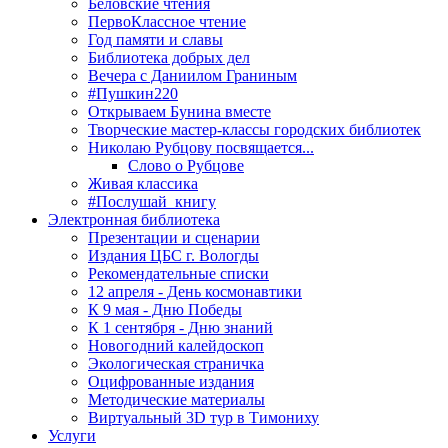
Беловские чтения
ПервоКлассное чтение
Год памяти и славы
Библиотека добрых дел
Вечера с Даниилом Граниным
#Пушкин220
Открываем Бунина вместе
Творческие мастер-классы городских библиотек
Николаю Рубцову посвящается...
Слово о Рубцове
Живая классика
#Послушай_книгу
Электронная библиотека
Презентации и сценарии
Издания ЦБС г. Вологды
Рекомендательные списки
12 апреля - День космонавтики
К 9 мая - Дню Победы
К 1 сентября - Дню знаний
Новогодний калейдоскоп
Экологическая страничка
Оцифрованные издания
Методические материалы
Виртуальный 3D тур в Тимониху
Услуги