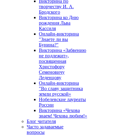
Викторина по
творчеству И. А.
Бродского
Викторина ко Дню
рождения Льва
Кассиля
Онлайн-викторина
"Знаете ли вы
Бунина?"
Викторина «Забвению
не подлежит»,
посвященная
Христофору
Семеновичу
Леденцову
Онлайн-викторина
"Во славу защитника
земли русской»
Нобелевские лауреаты
России
Викторина «Чехова
знаем! Чехова любим!»
Блог читателя
Часто задаваемые
вопросы