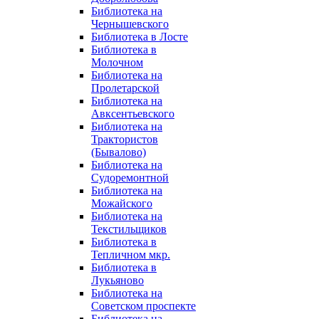
Библиотека на
Чернышевского
Библиотека в Лосте
Библиотека в
Молочном
Библиотека на
Пролетарской
Библиотека на
Авксентьевского
Библиотека на
Трактористов
(Бывалово)
Библиотека на
Судоремонтной
Библиотека на
Можайского
Библиотека на
Текстильщиков
Библиотека в
Тепличном мкр.
Библиотека в
Лукьяново
Библиотека на
Советском проспекте
Библиотека на