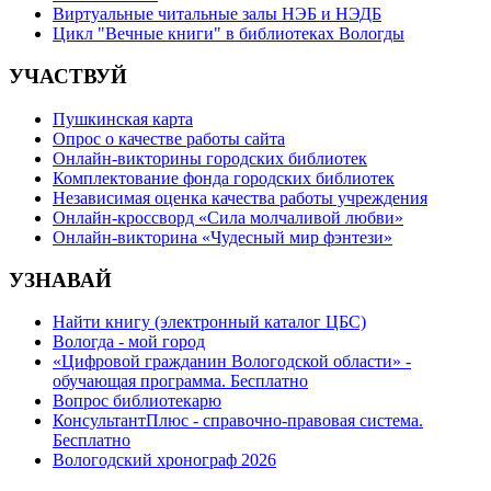
Виртуальные читальные залы НЭБ и НЭДБ
Цикл "Вечные книги" в библиотеках Вологды
УЧАСТВУЙ
Пушкинская карта
Опрос о качестве работы сайта
Онлайн-викторины городских библиотек
Комплектование фонда городских библиотек
Независимая оценка качества работы учреждения
Онлайн-кроссворд «Сила молчаливой любви»
Онлайн-викторина «Чудесный мир фэнтези»
УЗНАВАЙ
Найти книгу (электронный каталог ЦБС)
Вологда - мой город
«Цифровой гражданин Вологодской области» -
обучающая программа. Бесплатно
Вопрос библиотекарю
КонсультантПлюс - справочно-правовая система.
Бесплатно
Вологодский хронограф 2026