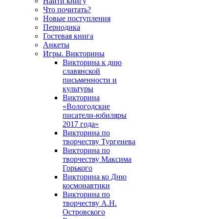
Найти книгу
Что почитать?
Новые поступления
Периодика
Гостевая книга
Анкеты
Игры. Викторины
Викторина к дню
славянской
письменности и
культуры
Викторина
«Вологодские
писатели-юбиляры
2017 года»
Викторина по
творчеству Тургенева
Викторина по
творчеству Максима
Горького
Викторина ко Дню
космонавтики
Викторина по
творчеству А.Н.
Островского