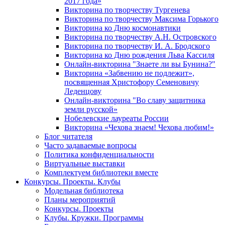
2017 года»
Викторина по творчеству Тургенева
Викторина по творчеству Максима Горького
Викторина ко Дню космонавтики
Викторина по творчеству А.Н. Островского
Викторина по творчеству И. А. Бродского
Викторина ко Дню рождения Льва Кассиля
Онлайн-викторина "Знаете ли вы Бунина?"
Викторина «Забвению не подлежит»,
посвященная Христофору Семеновичу
Леденцову
Онлайн-викторина "Во славу защитника
земли русской»
Нобелевские лауреаты России
Викторина «Чехова знаем! Чехова любим!»
Блог читателя
Часто задаваемые вопросы
Политика конфиденциальности
Виртуальные выставки
Комплектуем библиотеки вместе
Конкурсы. Проекты. Клубы
Модельная библиотека
Планы мероприятий
Конкурсы. Проекты
Клубы. Кружки. Программы