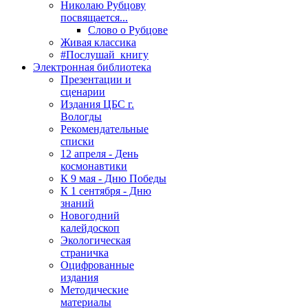
Николаю Рубцову
посвящается...
Слово о Рубцове
Живая классика
#Послушай_книгу
Электронная библиотека
Презентации и
сценарии
Издания ЦБС г.
Вологды
Рекомендательные
списки
12 апреля - День
космонавтики
К 9 мая - Дню Победы
К 1 сентября - Дню
знаний
Новогодний
калейдоскоп
Экологическая
страничка
Оцифрованные
издания
Методические
материалы