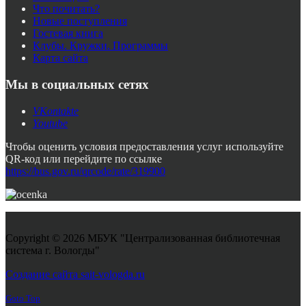
Что почитать?
Новые поступления
Гостевая книга
Клубы. Кружки. Программы
Карта сайта
Мы в социальных сетях
VKontakte
Youtube
Чтобы оценить условия предоставления услуг используйте
QR-код или перейдите по ссылке
https://bus.gov.ru/qrcode/rate/319900
Copyright © 2026 МБУК "Централизованная библиотечная
система г. Вологды"
Joomla! 3 Templates
Создание сайта sait-vologda.ru
Goto Top