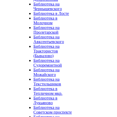
Библиотека на
Чернышевского
Библиотека в Лосте
Библиотека в
Молочном
Библиотека на
Пролетарской
Библиотека на
Авксентьевского
Библиотека на
Трактористов
(Бывалово)
Библиотека на
Судоремонтной
Библиотека на
Можайского
Библиотека на
Текстильщиков
Библиотека в
Тепличном мкр.
Библиотека в
Лукьяново
Библиотека на
Советском проспекте
Библиотека на