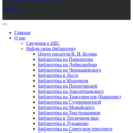
Goto Top
Главная
О нас
Сведения о ЦБС
Найди свою библиотеку
Центр писателя В. И. Белова
Библиотека на Панкратова
Библиотека на Добролюбова
Библиотека на Чернышевского
Библиотека в Лосте
Библиотека в Молочном
Библиотека на Пролетарской
Библиотека на Авксентьевского
Библиотека на Трактористов (Бывалово)
Библиотека на Судоремонтной
Библиотека на Можайского
Библиотека на Текстильщиков
Библиотека в Тепличном мкр.
Библиотека в Лукьяново
Библиотека на Советском проспекте