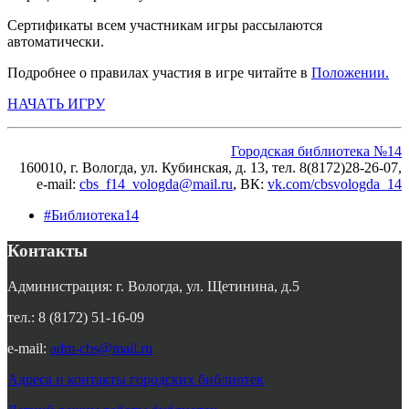
Сертификаты всем участникам игры рассылаются
автоматически.
Подробнее о правилах участия в игре читайте в
Положении.
НАЧАТЬ ИГРУ
Городская библиотека №14
160010, г. Вологда, ул. Кубинская, д. 13, тел. 8(8172)28-26-07,
e-mail:
cbs_f14_vologda@mail.ru
, ВК
:
vk.com/cbsvologda_14
#Библиотека14
Контакты
Администрация: г. Вологда, ул. Щетинина, д.5
тел.: 8 (8172) 51-16-09
e-mail:
adm-cbs@mail.ru
Адреса и контакты городских библиотек