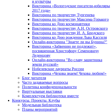
и культуры
Викторина «Вологодские писатели-юбиляры
2017 года»
Викторина по творчеству Тургенева
Викторина по творчеству Максима Горького
Викторина ко Дню космонавтики
Викторина по творчеству А.Н. Островского
Викторина по творчеству И. А. Бродского
Викторина ко Дню рождения Льва Кассиля
Онлайн-викторина "Знаете ли вы Бунина?"
Викторина «Забвению не подлежит»,
посвященная Христофору Семеновичу
Леденцову
Онлайн-викторина "Во славу защитника
земли русской»
Нобелевские лауреаты России
Викторина «Чехова знаем! Чехова любим!»
Блог читателя
Часто задаваемые вопросы
Политика конфиденциальности
Виртуальные выставки
Комплектуем библиотеки вместе
Конкурсы. Проекты. Клубы
Модельная библиотека
Планы мероприятий