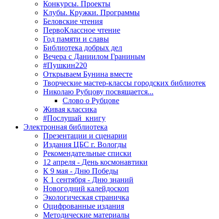
Конкурсы. Проекты
Клубы. Кружки. Программы
Беловские чтения
ПервоКлассное чтение
Год памяти и славы
Библиотека добрых дел
Вечера с Даниилом Граниным
#Пушкин220
Открываем Бунина вместе
Творческие мастер-классы городских библиотек
Николаю Рубцову посвящается...
Слово о Рубцове
Живая классика
#Послушай_книгу
Электронная библиотека
Презентации и сценарии
Издания ЦБС г. Вологды
Рекомендательные списки
12 апреля - День космонавтики
К 9 мая - Дню Победы
К 1 сентября - Дню знаний
Новогодний калейдоскоп
Экологическая страничка
Оцифрованные издания
Методические материалы