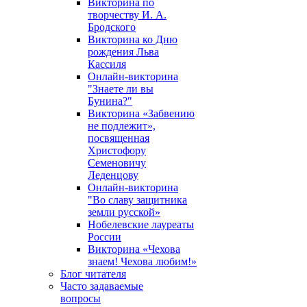
Викторина по
творчеству И. А.
Бродского
Викторина ко Дню
рождения Льва
Кассиля
Онлайн-викторина
"Знаете ли вы
Бунина?"
Викторина «Забвению
не подлежит»,
посвященная
Христофору
Семеновичу
Леденцову
Онлайн-викторина
"Во славу защитника
земли русской»
Нобелевские лауреаты
России
Викторина «Чехова
знаем! Чехова любим!»
Блог читателя
Часто задаваемые
вопросы