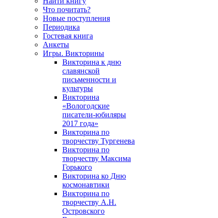
Найти книгу
Что почитать?
Новые поступления
Периодика
Гостевая книга
Анкеты
Игры. Викторины
Викторина к дню
славянской
письменности и
культуры
Викторина
«Вологодские
писатели-юбиляры
2017 года»
Викторина по
творчеству Тургенева
Викторина по
творчеству Максима
Горького
Викторина ко Дню
космонавтики
Викторина по
творчеству А.Н.
Островского