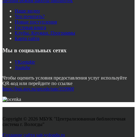
Летний режим работы библиотек
Наше видео
Что почитать?
Новые поступления
Гостевая книга
Клубы. Кружки. Программы
Карта сайта
Мы в социальных сетях
VKontakte
Youtube
Чтобы оценить условия предоставления услуг используйте
QR-код или перейдите по ссылке
https://bus.gov.ru/qrcode/rate/319900
Copyright © 2026 МБУК "Централизованная библиотечная
система г. Вологды"
Joomla! 3 Templates
Создание сайта sait-vologda.ru