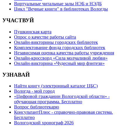
Виртуальные читальные залы НЭБ и НЭДБ
Цикл "Вечные книги" в библиотеках Вологды
УЧАСТВУЙ
Пушкинская карта
Опрос о качестве работы сайта
Онлайн-викторины городских библиотек
Комплектование фонда городских библиотек
Независимая оценка качества работы учреждения
Онлайн-кроссворд «Сила молчаливой любви»
Онлайн-викторина «Чудесный мир фэнтези»
УЗНАВАЙ
Найти книгу (электронный каталог ЦБС)
Вологда - мой город
«Цифровой гражданин Вологодской области» -
обучающая программа. Бесплатно
Вопрос библиотекарю
КонсультантПлюс - справочно-правовая система.
Бесплатно
Вологодский хронограф 2026