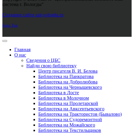
система г. Вологды"
Joomla! 3 Templates
Создание сайта sait-vologda.ru
Goto Top
Главная
О нас
Сведения о ЦБС
Найди свою библиотеку
Центр писателя В. И. Белова
Библиотека на Панкратова
Библиотека на Добролюбова
Библиотека на Чернышевского
Библиотека в Лосте
Библиотека в Молочном
Библиотека на Пролетарской
Библиотека на Авксентьевского
Библиотека на Трактористов (Бывалово)
Библиотека на Судоремонтной
Библиотека на Можайского
Библиотека на Текстильщиков