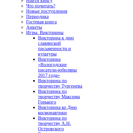
Найти книгу
Что почитать?
Новые поступления
Периодика
Гостевая книга
Анкеты
Игры. Викторины
Викторина к дню
славянской
письменности и
культуры
Викторина
«Вологодские
писатели-юбиляры
2017 года»
Викторина по
творчеству Тургенева
Викторина по
творчеству Максима
Горького
Викторина ко Дню
космонавтики
Викторина по
творчеству А.Н.
Островского