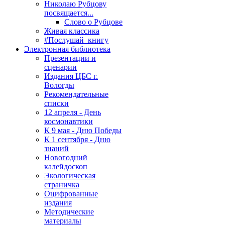
Николаю Рубцову
посвящается...
Слово о Рубцове
Живая классика
#Послушай_книгу
Электронная библиотека
Презентации и
сценарии
Издания ЦБС г.
Вологды
Рекомендательные
списки
12 апреля - День
космонавтики
К 9 мая - Дню Победы
К 1 сентября - Дню
знаний
Новогодний
калейдоскоп
Экологическая
страничка
Оцифрованные
издания
Методические
материалы