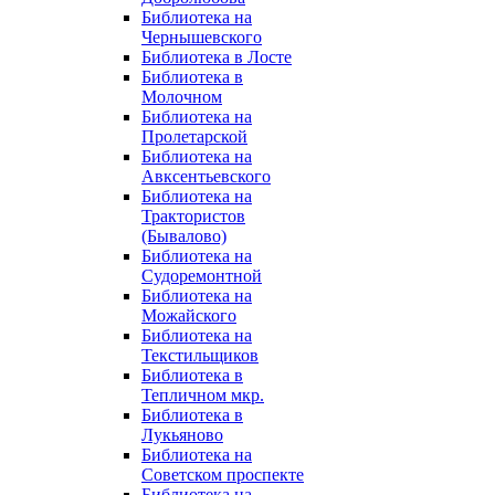
Библиотека на
Чернышевского
Библиотека в Лосте
Библиотека в
Молочном
Библиотека на
Пролетарской
Библиотека на
Авксентьевского
Библиотека на
Трактористов
(Бывалово)
Библиотека на
Судоремонтной
Библиотека на
Можайского
Библиотека на
Текстильщиков
Библиотека в
Тепличном мкр.
Библиотека в
Лукьяново
Библиотека на
Советском проспекте
Библиотека на