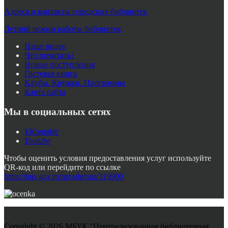
Адреса и контакты городских библиотек
Летний режим работы библиотек
Наше видео
Что почитать?
Новые поступления
Гостевая книга
Клубы. Кружки. Программы
Карта сайта
Мы в социальных сетях
VKontakte
Youtube
Чтобы оценить условия предоставления услуг используйте
QR-код или перейдите по ссылке
https://bus.gov.ru/qrcode/rate/319900
Copyright © 2026 МБУК "Централизованная библиотечная