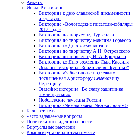
Анкеты
Игры. Викторины
Викторина к дню славянской письменности
и культуры
Викторина «Вологодские писатели-юбиляры
2017 года»
Викторина по творчеству Тургенева
Викторина по творчеству Максима Горького
Викторина ко Дню космонавтики
Викторина по творчеству А.Н. Островского
Викторина по творчеству И. А. Бродского
Викторина ко Дню рождения Льва Кассиля
Онлайн-викторина "Знаете ли вы Бунина?"
Викторина «Забвению не подлежит»,
посвященная Христофору Семеновичу
Леденцову
Онлайн-викторина "Во славу защитника
земли русской»
Нобелевские лауреаты России
Викторина «Чехова знаем! Чехова любим!»
Блог читателя
Часто задаваемые вопросы
Политика конфиденциальности
Виртуальные выставки
Комплектуем библиотеки вместе