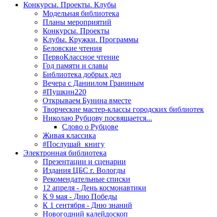
Конкурсы. Проекты. Клубы
Модельная библиотека
Планы мероприятий
Конкурсы. Проекты
Клубы. Кружки. Программы
Беловские чтения
ПервоКлассное чтение
Год памяти и славы
Библиотека добрых дел
Вечера с Даниилом Граниным
#Пушкин220
Открываем Бунина вместе
Творческие мастер-классы городских библиотек
Николаю Рубцову посвящается...
Слово о Рубцове
Живая классика
#Послушай_книгу
Электронная библиотека
Презентации и сценарии
Издания ЦБС г. Вологды
Рекомендательные списки
12 апреля - День космонавтики
К 9 мая - Дню Победы
К 1 сентября - Дню знаний
Новогодний калейдоскоп