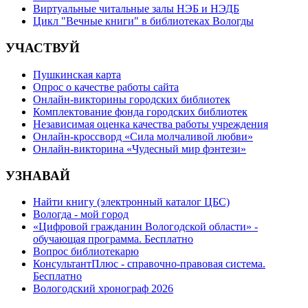
Виртуальные читальные залы НЭБ и НЭДБ
Цикл "Вечные книги" в библиотеках Вологды
УЧАСТВУЙ
Пушкинская карта
Опрос о качестве работы сайта
Онлайн-викторины городских библиотек
Комплектование фонда городских библиотек
Независимая оценка качества работы учреждения
Онлайн-кроссворд «Сила молчаливой любви»
Онлайн-викторина «Чудесный мир фэнтези»
УЗНАВАЙ
Найти книгу (электронный каталог ЦБС)
Вологда - мой город
«Цифровой гражданин Вологодской области» -
обучающая программа. Бесплатно
Вопрос библиотекарю
КонсультантПлюс - справочно-правовая система.
Бесплатно
Вологодский хронограф 2026