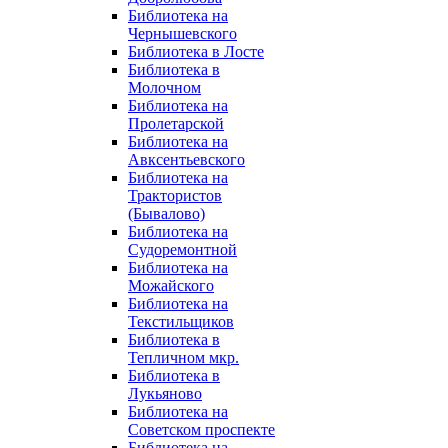
Библиотека на
Чернышевского
Библиотека в Лосте
Библиотека в
Молочном
Библиотека на
Пролетарской
Библиотека на
Авксентьевского
Библиотека на
Трактористов
(Бывалово)
Библиотека на
Судоремонтной
Библиотека на
Можайского
Библиотека на
Текстильщиков
Библиотека в
Тепличном мкр.
Библиотека в
Лукьяново
Библиотека на
Советском проспекте
Библиотека на