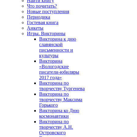
Найти книгу
Что почитать?
Новые поступления
Периодика
Гостевая книга
Анкеты
Игры. Викторины
Викторина к дню
славянской
письменности и
культуры
Викторина
«Вологодские
писатели-юбиляры
2017 года»
Викторина по
творчеству Тургенева
Викторина по
творчеству Максима
Горького
Викторина ко Дню
космонавтики
Викторина по
творчеству А.Н.
Островского