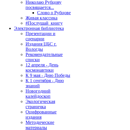
Николаю Рубцову
посвящается...
Слово о Рубцове
Живая классика
#Послушай_книгу
Электронная библиотека
Презентации и
сценарии
Издания ЦБС г.
Вологды
Рекомендательные
списки
12 апреля - День
космонавтики
К 9 мая - Дню Победы
К 1 сентября - Дню
знаний
Новогодний
калейдоскоп
Экологическая
страничка
Оцифрованные
издания
Методические
материалы