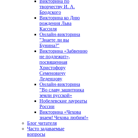
Викторина по
творчеству И. А.
Бродского
Викторина ко Дню
рождения Льва
Кассиля
Онлайн-викторина
"Знаете ли вы
Бунина?"
Викторина «Забвению
не подлежит»,
посвященная
Христофору
Семеновичу
Леденцову
Онлайн-викторина
"Во славу защитника
земли русской»
Нобелевские лауреаты
России
Викторина «Чехова
знаем! Чехова любим!»
Блог читателя
Часто задаваемые
вопросы