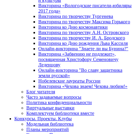
и культуры
Викторина «Вологодские писатели-юбиляры
2017 года»
Викторина по творчеству Тургенева
Викторина по творчеству Максима Горького
Викторина ко Дню космонавтики
Викторина по творчеству А.Н. Островского
Викторина по творчеству И. А. Бродского
Викторина ко Дню рождения Льва Кассиля
Онлайн-викторина "Знаете ли вы Бунина?"
Викторина «Забвению не подлежит»,
посвященная Христофору Семеновичу
Леденцову
Онлайн-викторина "Во славу защитника
земли русской»
Нобелевские лауреаты России
Викторина «Чехова знаем! Чехова любим!»
Блог читателя
Часто задаваемые вопросы
Политика конфиденциальности
Виртуальные выставки
Комплектуем библиотеки вместе
Конкурсы. Проекты. Клубы
Модельная библиотека
Планы мероприятий