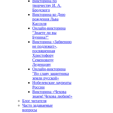
Викторина по
творчеству И. А.
Бродского
Викторина ко Дню
рождения Льва
Кассиля
Онлайн-викторина
"Знаете ли вы
Бунина?"
Викторина «Забвению
не подлежит»,
посвященная
Христофору
Семеновичу
Леденцову
Онлайн-викторина
"Во славу защитника
земли русской»
Нобелевские лауреаты
России
Викторина «Чехова
знаем! Чехова любим!»
Блог читателя
Часто задаваемые
вопросы