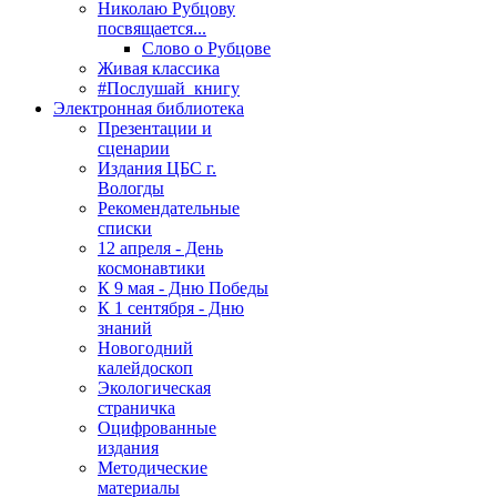
Николаю Рубцову
посвящается...
Слово о Рубцове
Живая классика
#Послушай_книгу
Электронная библиотека
Презентации и
сценарии
Издания ЦБС г.
Вологды
Рекомендательные
списки
12 апреля - День
космонавтики
К 9 мая - Дню Победы
К 1 сентября - Дню
знаний
Новогодний
калейдоскоп
Экологическая
страничка
Оцифрованные
издания
Методические
материалы