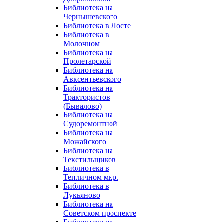
Библиотека на
Чернышевского
Библиотека в Лосте
Библиотека в
Молочном
Библиотека на
Пролетарской
Библиотека на
Авксентьевского
Библиотека на
Трактористов
(Бывалово)
Библиотека на
Судоремонтной
Библиотека на
Можайского
Библиотека на
Текстильщиков
Библиотека в
Тепличном мкр.
Библиотека в
Лукьяново
Библиотека на
Советском проспекте
Библиотека на