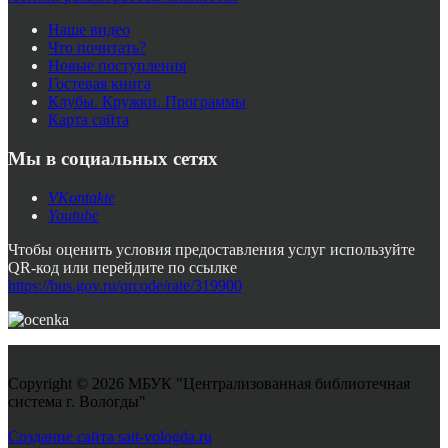
Наше видео
Что почитать?
Новые поступления
Гостевая книга
Клубы. Кружки. Программы
Карта сайта
Мы в социальных сетях
VKontakte
Youtube
Чтобы оценить условия предоставления услуг используйте
QR-код или перейдите по ссылке
https://bus.gov.ru/qrcode/rate/319900
Copyright © 2026 МБУК "Централизованная библиотечная
система г. Вологды"
Joomla! 3 Templates
Создание сайта sait-vologda.ru