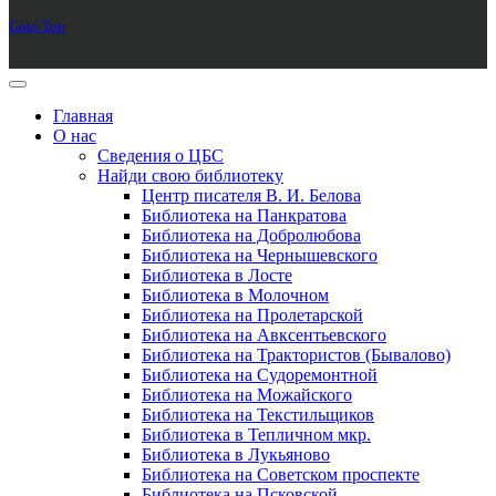
Goto Top
Главная
О нас
Сведения о ЦБС
Найди свою библиотеку
Центр писателя В. И. Белова
Библиотека на Панкратова
Библиотека на Добролюбова
Библиотека на Чернышевского
Библиотека в Лосте
Библиотека в Молочном
Библиотека на Пролетарской
Библиотека на Авксентьевского
Библиотека на Трактористов (Бывалово)
Библиотека на Судоремонтной
Библиотека на Можайского
Библиотека на Текстильщиков
Библиотека в Тепличном мкр.
Библиотека в Лукьяново
Библиотека на Советском проспекте
Библиотека на Псковской