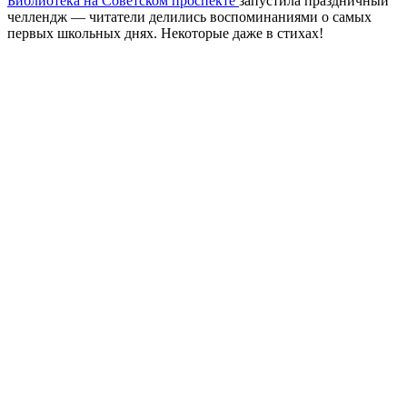
Библиотека на Советском проспекте
запустила праздничный
челлендж — читатели делились воспоминаниями о самых
первых школьных днях. Некоторые даже в стихах!