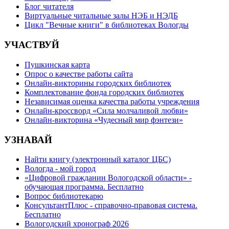
Блог читателя
Виртуальные читальные залы НЭБ и НЭДБ
Цикл "Вечные книги" в библиотеках Вологды
УЧАСТВУЙ
Пушкинская карта
Опрос о качестве работы сайта
Онлайн-викторины городских библиотек
Комплектование фонда городских библиотек
Независимая оценка качества работы учреждения
Онлайн-кроссворд «Сила молчаливой любви»
Онлайн-викторина «Чудесный мир фэнтези»
УЗНАВАЙ
Найти книгу (электронный каталог ЦБС)
Вологда - мой город
«Цифровой гражданин Вологодской области» -
обучающая программа. Бесплатно
Вопрос библиотекарю
КонсультантПлюс - справочно-правовая система.
Бесплатно
Вологодский хронограф 2026