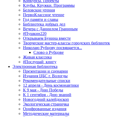
Конкурсы. Проекты
Клубы. Кружки. Программы
Беловские чтения
ПервоКлассное чтение
Год памяти и славы
Библиотека добрых дел
Вечера с Даниилом Граниным
#Пушкин220
Открываем Бунина вместе
Творческие мастер-классы городских библиотек
Николаю Рубцову посвящается...
Слово о Рубцове
Живая классика
#Послушай_книгу
Электронная библиотека
Презентации и сценарии
Издания ЦБС г. Вологды
Рекомендательные списки
12 апреля - День космонавтики
К 9 мая - Дню Победы
К 1 сентября - Дню знаний
Новогодний калейдоскоп
Экологическая страничка
Оцифрованные издания
Методические материалы