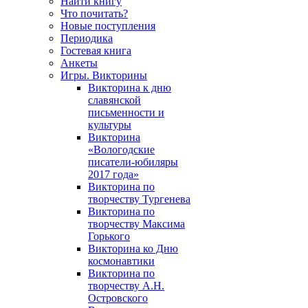
Найти книгу
Что почитать?
Новые поступления
Периодика
Гостевая книга
Анкеты
Игры. Викторины
Викторина к дню
славянской
письменности и
культуры
Викторина
«Вологодские
писатели-юбиляры
2017 года»
Викторина по
творчеству Тургенева
Викторина по
творчеству Максима
Горького
Викторина ко Дню
космонавтики
Викторина по
творчеству А.Н.
Островского