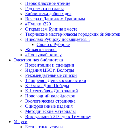
ПервоКлассное чтение
Год памяти и славы
Библиотека добрых дел
Вечера с Даниилом Граниным
#Пушкин220
Открываем Бунина вместе
Творческие мастер-классы городских библиотек
Николаю Рубцову посвящается...
Слово о Рубцове
Живая классика
#Послушай_книгу
Электронная библиотека
Презентации и сценарии
Издания ЦБС г. Вологды
Рекомендательные списки
12 апреля - День космонавтики
К 9 мая - Дню Победы
К 1 сентября - Дню знаний
Новогодний калейдоскоп
Экологическая страничка
Оцифрованные издания
Методические материалы
Виртуальный 3D тур в Тимониху
Услуги
Бесплатные услуги