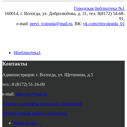
Городская библиотека №1
160014, г. Вологда, ул. Добролюбова, д. 31, тел. 8(8172) 54-68-
91,
e-mail:
pervi_vologda@mail.ru
, ВК:
vk.com/cbsvologda_01
#Библиотека1
Контакты
Администрация: г. Вологда, ул. Щетинина, д.5
тел.: 8 (8172) 51-16-09
e-mail:
adm-cbs@mail.ru
Адреса и контакты городских библиотек
Летний режим работы библиотек
Наше видео