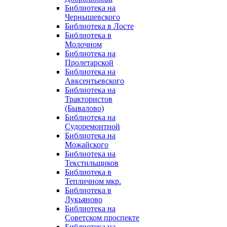
Библиотека на
Чернышевского
Библиотека в Лосте
Библиотека в
Молочном
Библиотека на
Пролетарской
Библиотека на
Авксентьевского
Библиотека на
Трактористов
(Бывалово)
Библиотека на
Судоремонтной
Библиотека на
Можайского
Библиотека на
Текстильщиков
Библиотека в
Тепличном мкр.
Библиотека в
Лукьяново
Библиотека на
Советском проспекте
Библиотека на