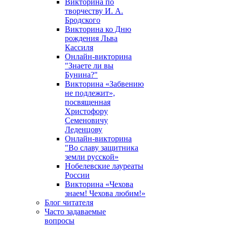
Викторина по
творчеству И. А.
Бродского
Викторина ко Дню
рождения Льва
Кассиля
Онлайн-викторина
"Знаете ли вы
Бунина?"
Викторина «Забвению
не подлежит»,
посвященная
Христофору
Семеновичу
Леденцову
Онлайн-викторина
"Во славу защитника
земли русской»
Нобелевские лауреаты
России
Викторина «Чехова
знаем! Чехова любим!»
Блог читателя
Часто задаваемые
вопросы