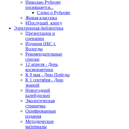
Николаю Рубцову
посвящается...
Слово о Рубцове
Живая классика
#Послушай_книгу
Электронная библиотека
Презентации и
сценарии
Издания ЦБС г.
Вологды
Рекомендательные
списки
12 апреля - День
космонавтики
К 9 мая - Дню Победы
К 1 сентября - Дню
знаний
Новогодний
калейдоскоп
Экологическая
страничка
Оцифрованные
издания
Методические
материалы