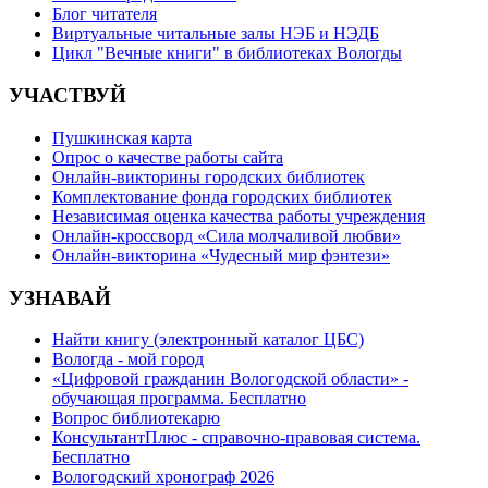
Блог читателя
Виртуальные читальные залы НЭБ и НЭДБ
Цикл "Вечные книги" в библиотеках Вологды
УЧАСТВУЙ
Пушкинская карта
Опрос о качестве работы сайта
Онлайн-викторины городских библиотек
Комплектование фонда городских библиотек
Независимая оценка качества работы учреждения
Онлайн-кроссворд «Сила молчаливой любви»
Онлайн-викторина «Чудесный мир фэнтези»
УЗНАВАЙ
Найти книгу (электронный каталог ЦБС)
Вологда - мой город
«Цифровой гражданин Вологодской области» -
обучающая программа. Бесплатно
Вопрос библиотекарю
КонсультантПлюс - справочно-правовая система.
Бесплатно
Вологодский хронограф 2026