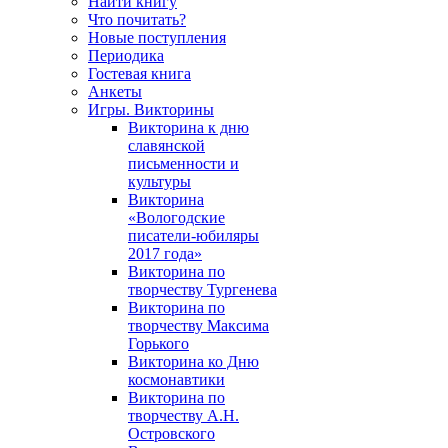
Найти книгу
Что почитать?
Новые поступления
Периодика
Гостевая книга
Анкеты
Игры. Викторины
Викторина к дню
славянской
письменности и
культуры
Викторина
«Вологодские
писатели-юбиляры
2017 года»
Викторина по
творчеству Тургенева
Викторина по
творчеству Максима
Горького
Викторина ко Дню
космонавтики
Викторина по
творчеству А.Н.
Островского