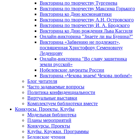
Викторина по творчеству Тургенева
Викторина по творчеству Максима Горького
Викторина ко Дню космонавтики
Викторина по творчеству А.Н. Островского
Викторина по творчеству И. А. Бродского
Викторина ко Дню рождения Льва Кассиля
Онлайн-викторина "Знаете ли вы Бунина?"
Викторина «Забвению не подлежит»,
посвященная Христофору Семеновичу
Леденцову
Онлайн-викторина "Во славу защитника
земли русской»
Нобелевские лауреаты России
Викторина «Чехова знаем! Чехова любим!»
Блог читателя
Часто задаваемые вопросы
Политика конфиденциальности
Виртуальные выставки
Комплектуем библиотеки вместе
Конкурсы. Проекты. Клубы
Модельная библиотека
Планы мероприятий
Конкурсы. Проекты
Клубы. Кружки. Программы
Беловские чтения