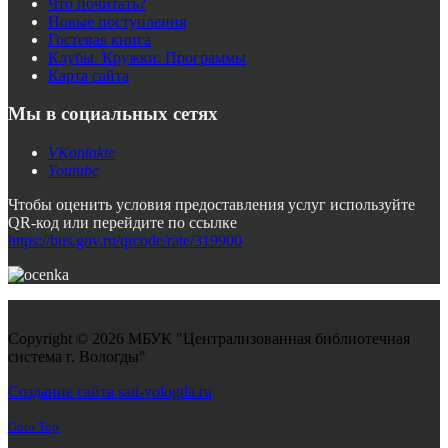
Что почитать?
Новые поступления
Гостевая книга
Клубы. Кружки. Программы
Карта сайта
Мы в социальных сетях
VKontakte
Youtube
Чтобы оценить условия предоставления услуг используйте
QR-код или перейдите по ссылке
https://bus.gov.ru/qrcode/rate/319900
Copyright © 2026 МБУК "Централизованная библиотечная
система г. Вологды"
Joomla! 3 Templates
Создание сайта sait-vologda.ru
Goto Top