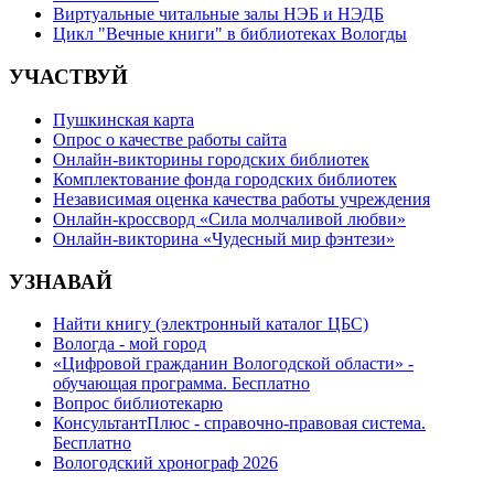
Виртуальные читальные залы НЭБ и НЭДБ
Цикл "Вечные книги" в библиотеках Вологды
УЧАСТВУЙ
Пушкинская карта
Опрос о качестве работы сайта
Онлайн-викторины городских библиотек
Комплектование фонда городских библиотек
Независимая оценка качества работы учреждения
Онлайн-кроссворд «Сила молчаливой любви»
Онлайн-викторина «Чудесный мир фэнтези»
УЗНАВАЙ
Найти книгу (электронный каталог ЦБС)
Вологда - мой город
«Цифровой гражданин Вологодской области» -
обучающая программа. Бесплатно
Вопрос библиотекарю
КонсультантПлюс - справочно-правовая система.
Бесплатно
Вологодский хронограф 2026