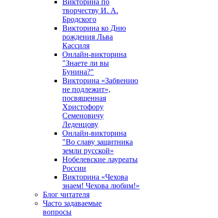
Викторина по
творчеству И. А.
Бродского
Викторина ко Дню
рождения Льва
Кассиля
Онлайн-викторина
"Знаете ли вы
Бунина?"
Викторина «Забвению
не подлежит»,
посвященная
Христофору
Семеновичу
Леденцову
Онлайн-викторина
"Во славу защитника
земли русской»
Нобелевские лауреаты
России
Викторина «Чехова
знаем! Чехова любим!»
Блог читателя
Часто задаваемые
вопросы