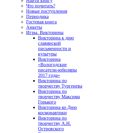
Найти книгу
Что почитать?
Новые поступления
Периодика
Гостевая книга
Анкеты
Игры. Викторины
Викторина к дню
славянской
письменности и
культуры
Викторина
«Вологодские
писатели-юбиляры
2017 года»
Викторина по
творчеству Тургенева
Викторина по
творчеству Максима
Горького
Викторина ко Дню
космонавтики
Викторина по
творчеству А.Н.
Островского