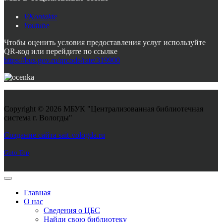
VKontakte
Youtube
Чтобы оценить условия предоставления услуг используйте
QR-код или перейдите по ссылке
https://bus.gov.ru/qrcode/rate/319900
Copyright © 2026 МБУК "Централизованная библиотечная
система г. Вологды"
Joomla! 3 Templates
Создание сайта sait-vologda.ru
Goto Top
Главная
О нас
Сведения о ЦБС
Найди свою библиотеку