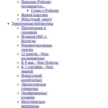
Николаю Рубцову
посвящается...
Слово о Рубцове
Живая классика
#Послушай_книгу
Электронная библиотека
Презентации и
сценарии
Издания ЦБС г.
Вологды
Рекомендательные
списки
12 апреля - День
космонавтики
К 9 мая - Дню Победы
К 1 сентября - Дню
знаний
Новогодний
калейдоскоп
Экологическая
страничка
Оцифрованные
издания
Методические
материалы