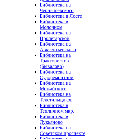
Библиотека на
Чернышевского
Библиотека в Лосте
Библиотека в
Молочном
Библиотека на
Пролетарской
Библиотека на
Авксентьевского
Библиотека на
Трактористов
(Бывалово)
Библиотека на
Судоремонтной
Библиотека на
Можайского
Библиотека на
Текстильщиков
Библиотека в
Тепличном мкр.
Библиотека в
Лукьяново
Библиотека на
Советском проспекте
Библиотека на