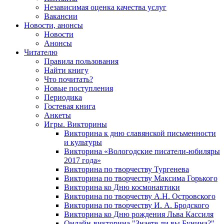
Независимая оценка качества услуг
Вакансии
Новости, анонсы
Новости
Анонсы
Читателю
Правила пользования
Найти книгу
Что почитать?
Новые поступления
Периодика
Гостевая книга
Анкеты
Игры. Викторины
Викторина к дню славянской письменности
и культуры
Викторина «Вологодские писатели-юбиляры
2017 года»
Викторина по творчеству Тургенева
Викторина по творчеству Максима Горького
Викторина ко Дню космонавтики
Викторина по творчеству А.Н. Островского
Викторина по творчеству И. А. Бродского
Викторина ко Дню рождения Льва Кассиля
Онлайн-викторина "Знаете ли вы Бунина?"