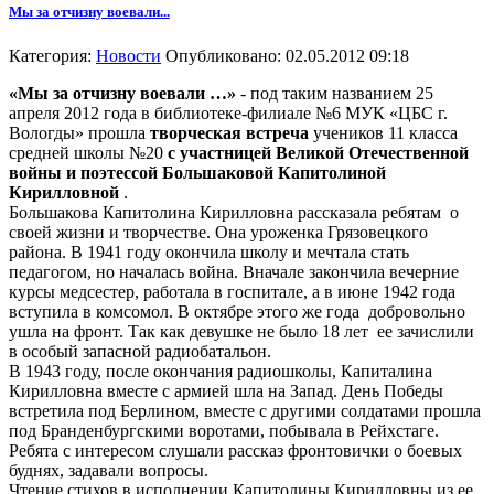
Мы за отчизну воевали...
Категория:
Новости
Опубликовано: 02.05.2012 09:18
«Мы за отчизну воевали …»
- под таким названием 25
апреля 2012 года в библиотеке-филиале №6 МУК «ЦБС г.
Вологды» прошла
творческая встреча
учеников 11 класса
средней школы №20
с участницей Великой Отечественной
войны и поэтессой Большаковой Капитолиной
Кирилловной
.
Большакова Капитолина Кирилловна рассказала ребятам о
своей жизни и творчестве. Она уроженка Грязовецкого
района. В 1941 году окончила школу и мечтала стать
педагогом, но началась война. Вначале закончила вечерние
курсы медсестер, работала в госпитале, а в июне 1942 года
вступила в комсомол. В октябре этого же года добровольно
ушла на фронт. Так как девушке не было 18 лет ее зачислили
в особый запасной радиобатальон.
В 1943 году, после окончания радиошколы, Капиталина
Кирилловна вместе с армией шла на Запад. День Победы
встретила под Берлином, вместе с другими солдатами прошла
под Бранденбургскими воротами, побывала в Рейхстаге.
Ребята с интересом слушали рассказ фронтовички о боевых
буднях, задавали вопросы.
Чтение стихов в исполнении Капитолины Кирилловны из ее