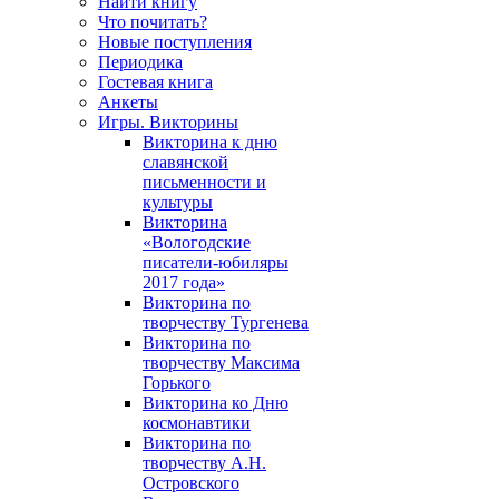
Найти книгу
Что почитать?
Новые поступления
Периодика
Гостевая книга
Анкеты
Игры. Викторины
Викторина к дню
славянской
письменности и
культуры
Викторина
«Вологодские
писатели-юбиляры
2017 года»
Викторина по
творчеству Тургенева
Викторина по
творчеству Максима
Горького
Викторина ко Дню
космонавтики
Викторина по
творчеству А.Н.
Островского