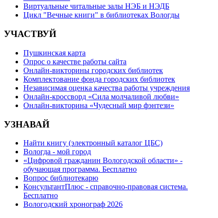
Виртуальные читальные залы НЭБ и НЭДБ
Цикл "Вечные книги" в библиотеках Вологды
УЧАСТВУЙ
Пушкинская карта
Опрос о качестве работы сайта
Онлайн-викторины городских библиотек
Комплектование фонда городских библиотек
Независимая оценка качества работы учреждения
Онлайн-кроссворд «Сила молчаливой любви»
Онлайн-викторина «Чудесный мир фэнтези»
УЗНАВАЙ
Найти книгу (электронный каталог ЦБС)
Вологда - мой город
«Цифровой гражданин Вологодской области» -
обучающая программа. Бесплатно
Вопрос библиотекарю
КонсультантПлюс - справочно-правовая система.
Бесплатно
Вологодский хронограф 2026