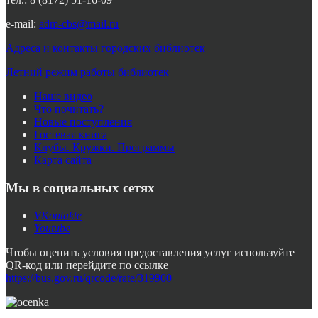
e-mail:
adm-cbs@mail.ru
Адреса и контакты городских библиотек
Летний режим работы библиотек
Наше видео
Что почитать?
Новые поступления
Гостевая книга
Клубы. Кружки. Программы
Карта сайта
Мы в социальных сетях
VKontakte
Youtube
Чтобы оценить условия предоставления услуг используйте
QR-код или перейдите по ссылке
https://bus.gov.ru/qrcode/rate/319900