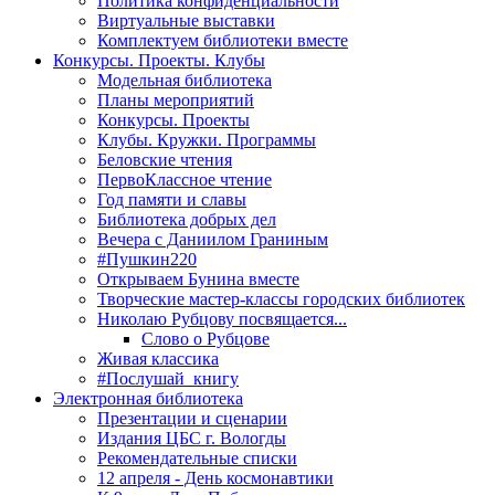
Политика конфиденциальности
Виртуальные выставки
Комплектуем библиотеки вместе
Конкурсы. Проекты. Клубы
Модельная библиотека
Планы мероприятий
Конкурсы. Проекты
Клубы. Кружки. Программы
Беловские чтения
ПервоКлассное чтение
Год памяти и славы
Библиотека добрых дел
Вечера с Даниилом Граниным
#Пушкин220
Открываем Бунина вместе
Творческие мастер-классы городских библиотек
Николаю Рубцову посвящается...
Слово о Рубцове
Живая классика
#Послушай_книгу
Электронная библиотека
Презентации и сценарии
Издания ЦБС г. Вологды
Рекомендательные списки
12 апреля - День космонавтики