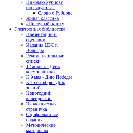
Николаю Рубцову
посвящается...
Слово о Рубцове
Живая классика
#Послушай_книгу
Электронная библиотека
Презентации и
сценарии
Издания ЦБС г.
Вологды
Рекомендательные
списки
12 апреля - День
космонавтики
К 9 мая - Дню Победы
К 1 сентября - Дню
знаний
Новогодний
калейдоскоп
Экологическая
страничка
Оцифрованные
издания
Методические
материалы