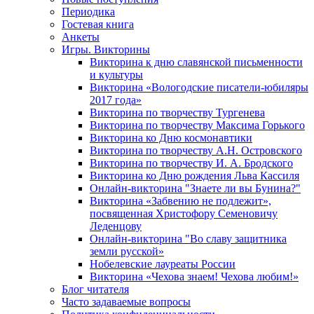
Периодика
Гостевая книга
Анкеты
Игры. Викторины
Викторина к дню славянской письменности
и культуры
Викторина «Вологодские писатели-юбиляры
2017 года»
Викторина по творчеству Тургенева
Викторина по творчеству Максима Горького
Викторина ко Дню космонавтики
Викторина по творчеству А.Н. Островского
Викторина по творчеству И. А. Бродского
Викторина ко Дню рождения Льва Кассиля
Онлайн-викторина "Знаете ли вы Бунина?"
Викторина «Забвению не подлежит»,
посвященная Христофору Семеновичу
Леденцову
Онлайн-викторина "Во славу защитника
земли русской»
Нобелевские лауреаты России
Викторина «Чехова знаем! Чехова любим!»
Блог читателя
Часто задаваемые вопросы