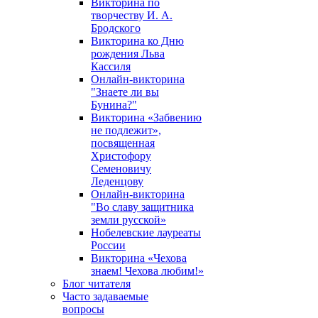
Викторина по
творчеству И. А.
Бродского
Викторина ко Дню
рождения Льва
Кассиля
Онлайн-викторина
"Знаете ли вы
Бунина?"
Викторина «Забвению
не подлежит»,
посвященная
Христофору
Семеновичу
Леденцову
Онлайн-викторина
"Во славу защитника
земли русской»
Нобелевские лауреаты
России
Викторина «Чехова
знаем! Чехова любим!»
Блог читателя
Часто задаваемые
вопросы