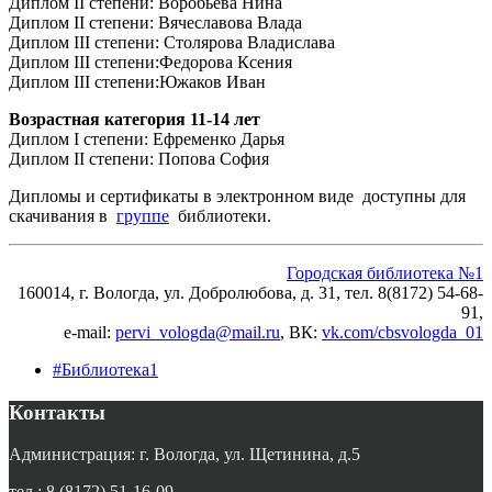
Диплом II степени: Воробьева Нина
Диплом II степени: Вячеславова Влада
Диплом III степени: Столярова Владислава
Диплом III степени:Федорова Ксения
Диплом III степени:Южаков Иван
Возрастная категория 11-14 лет
Диплом I степени: Ефременко Дарья
Диплом II степени: Попова София
Дипломы и сертификаты в электронном виде доступны для
скачивания в
группе
библиотеки.
Городская библиотека №1
160014, г. Вологда, ул. Добролюбова, д. 31, тел. 8(8172) 54-68-
91,
e-mail:
pervi_vologda@mail.ru
, ВК:
vk.com/cbsvologda_01
#Библиотека1
Контакты
Администрация: г. Вологда, ул. Щетинина, д.5
тел.: 8 (8172) 51-16-09