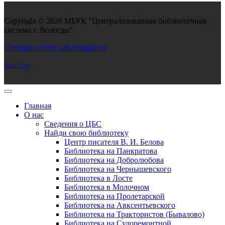
Copyright © 2026 МБУК "Централизованная библиотечная
система г. Вологды"
Joomla! 3 Templates
Создание сайта sait-vologda.ru
Goto Top
Главная
О нас
Сведения о ЦБС
Найди свою библиотеку
Центр писателя В. И. Белова
Библиотека на Панкратова
Библиотека на Добролюбова
Библиотека на Чернышевского
Библиотека в Лосте
Библиотека в Молочном
Библиотека на Пролетарской
Библиотека на Авксентьевского
Библиотека на Трактористов (Бывалово)
Библиотека на Судоремонтной