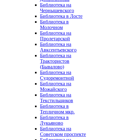
Библиотека на
Чернышевского
Библиотека в Лосте
Библиотека в
Молочном
Библиотека на
Пролетарской
Библиотека на
Авксентьевского
Библиотека на
Трактористов
(Бывалово)
Библиотека на
Судоремонтной
Библиотека на
Можайского
Библиотека на
Текстильщиков
Библиотека в
Тепличном мкр.
Библиотека в
Лукьяново
Библиотека на
Советском проспекте
Библиотека на