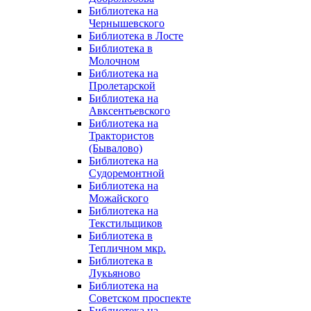
Библиотека на
Чернышевского
Библиотека в Лосте
Библиотека в
Молочном
Библиотека на
Пролетарской
Библиотека на
Авксентьевского
Библиотека на
Трактористов
(Бывалово)
Библиотека на
Судоремонтной
Библиотека на
Можайского
Библиотека на
Текстильщиков
Библиотека в
Тепличном мкр.
Библиотека в
Лукьяново
Библиотека на
Советском проспекте
Библиотека на