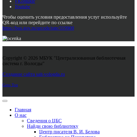
VKontakte
Youtube
Чтобы оценить условия предоставления услуг используйте
QR-код или перейдите по ссылке
https://bus.gov.ru/qrcode/rate/319900
Copyright © 2026 МБУК "Централизованная библиотечная
система г. Вологды"
Joomla! 3 Templates
Создание сайта sait-vologda.ru
Goto Top
Главная
О нас
Сведения о ЦБС
Найди свою библиотеку
Центр писателя В. И. Белова