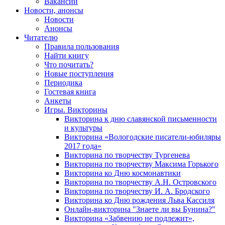
Вакансии
Новости, анонсы
Новости
Анонсы
Читателю
Правила пользования
Найти книгу
Что почитать?
Новые поступления
Периодика
Гостевая книга
Анкеты
Игры. Викторины
Викторина к дню славянской письменности
и культуры
Викторина «Вологодские писатели-юбиляры
2017 года»
Викторина по творчеству Тургенева
Викторина по творчеству Максима Горького
Викторина ко Дню космонавтики
Викторина по творчеству А.Н. Островского
Викторина по творчеству И. А. Бродского
Викторина ко Дню рождения Льва Кассиля
Онлайн-викторина "Знаете ли вы Бунина?"
Викторина «Забвению не подлежит»,