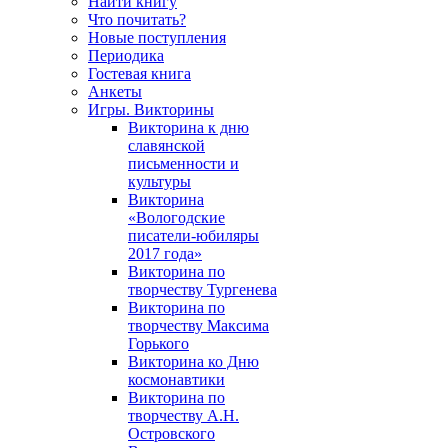
Найти книгу
Что почитать?
Новые поступления
Периодика
Гостевая книга
Анкеты
Игры. Викторины
Викторина к дню
славянской
письменности и
культуры
Викторина
«Вологодские
писатели-юбиляры
2017 года»
Викторина по
творчеству Тургенева
Викторина по
творчеству Максима
Горького
Викторина ко Дню
космонавтики
Викторина по
творчеству А.Н.
Островского