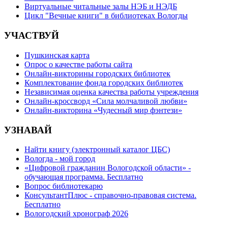
Виртуальные читальные залы НЭБ и НЭДБ
Цикл "Вечные книги" в библиотеках Вологды
УЧАСТВУЙ
Пушкинская карта
Опрос о качестве работы сайта
Онлайн-викторины городских библиотек
Комплектование фонда городских библиотек
Независимая оценка качества работы учреждения
Онлайн-кроссворд «Сила молчаливой любви»
Онлайн-викторина «Чудесный мир фэнтези»
УЗНАВАЙ
Найти книгу (электронный каталог ЦБС)
Вологда - мой город
«Цифровой гражданин Вологодской области» -
обучающая программа. Бесплатно
Вопрос библиотекарю
КонсультантПлюс - справочно-правовая система.
Бесплатно
Вологодский хронограф 2026