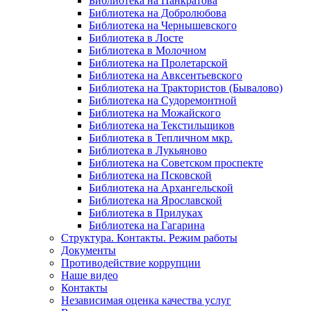
Библиотека на Панкратова
Библиотека на Добролюбова
Библиотека на Чернышевского
Библиотека в Лосте
Библиотека в Молочном
Библиотека на Пролетарской
Библиотека на Авксентьевского
Библиотека на Трактористов (Бывалово)
Библиотека на Судоремонтной
Библиотека на Можайского
Библиотека на Текстильщиков
Библиотека в Тепличном мкр.
Библиотека в Лукьяново
Библиотека на Советском проспекте
Библиотека на Псковской
Библиотека на Архангельской
Библиотека на Ярославской
Библиотека в Прилуках
Библиотека на Гагарина
Структура. Контакты. Режим работы
Документы
Противодействие коррупции
Наше видео
Контакты
Независимая оценка качества услуг