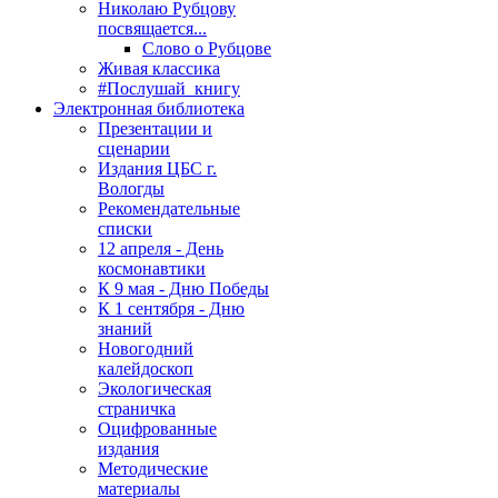
Николаю Рубцову
посвящается...
Слово о Рубцове
Живая классика
#Послушай_книгу
Электронная библиотека
Презентации и
сценарии
Издания ЦБС г.
Вологды
Рекомендательные
списки
12 апреля - День
космонавтики
К 9 мая - Дню Победы
К 1 сентября - Дню
знаний
Новогодний
калейдоскоп
Экологическая
страничка
Оцифрованные
издания
Методические
материалы