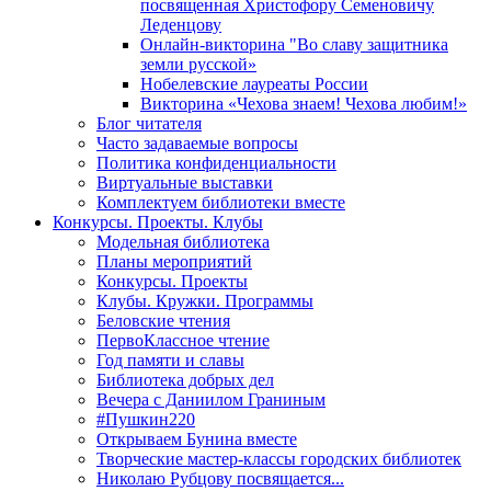
посвященная Христофору Семеновичу
Леденцову
Онлайн-викторина "Во славу защитника
земли русской»
Нобелевские лауреаты России
Викторина «Чехова знаем! Чехова любим!»
Блог читателя
Часто задаваемые вопросы
Политика конфиденциальности
Виртуальные выставки
Комплектуем библиотеки вместе
Конкурсы. Проекты. Клубы
Модельная библиотека
Планы мероприятий
Конкурсы. Проекты
Клубы. Кружки. Программы
Беловские чтения
ПервоКлассное чтение
Год памяти и славы
Библиотека добрых дел
Вечера с Даниилом Граниным
#Пушкин220
Открываем Бунина вместе
Творческие мастер-классы городских библиотек
Николаю Рубцову посвящается...