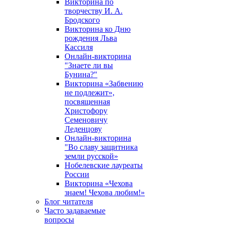
Викторина по
творчеству И. А.
Бродского
Викторина ко Дню
рождения Льва
Кассиля
Онлайн-викторина
"Знаете ли вы
Бунина?"
Викторина «Забвению
не подлежит»,
посвященная
Христофору
Семеновичу
Леденцову
Онлайн-викторина
"Во славу защитника
земли русской»
Нобелевские лауреаты
России
Викторина «Чехова
знаем! Чехова любим!»
Блог читателя
Часто задаваемые
вопросы