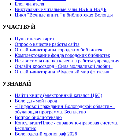
Блог читателя
Виртуальные читальные залы НЭБ и НЭДБ
Цикл "Вечные книги" в библиотеках Вологды
УЧАСТВУЙ
Пушкинская карта
Опрос о качестве работы сайта
Онлайн-викторины городских библиотек
Комплектование фонда городских библиотек
Независимая оценка качества работы учреждения
Онлайн-кроссворд «Сила молчаливой любви»
Онлайн-викторина «Чудесный мир фэнтези»
УЗНАВАЙ
Найти книгу (электронный каталог ЦБС)
Вологда - мой город
«Цифровой гражданин Вологодской области» -
обучающая программа. Бесплатно
Вопрос библиотекарю
КонсультантПлюс - справочно-правовая система.
Бесплатно
Вологодский хронограф 2026