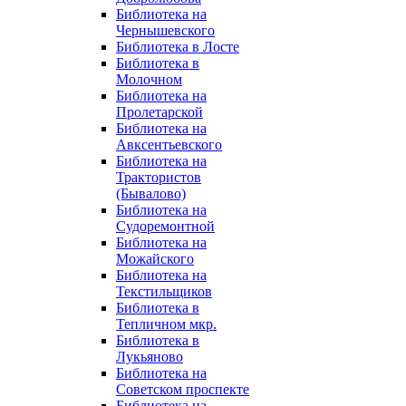
Библиотека на
Чернышевского
Библиотека в Лосте
Библиотека в
Молочном
Библиотека на
Пролетарской
Библиотека на
Авксентьевского
Библиотека на
Трактористов
(Бывалово)
Библиотека на
Судоремонтной
Библиотека на
Можайского
Библиотека на
Текстильщиков
Библиотека в
Тепличном мкр.
Библиотека в
Лукьяново
Библиотека на
Советском проспекте
Библиотека на