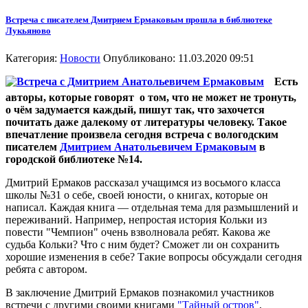
Встреча с писателем Дмитрием Ермаковым прошла в библиотеке
Лукьяново
Категория:
Новости
Опубликовано: 11.03.2020 09:51
Есть
авторы, которые говорят о том, что не может не тронуть,
о чём задумается каждый, пишут так, что захочется
почитать даже далекому от литературы человеку. Такое
впечатление произвела сегодня встреча с вологодским
писателем
Дмитрием Анатольевичем Ермаковым
в
городской библиотеке №14.
Дмитрий Ермаков рассказал учащимся из восьмого класса
школы №31 о себе, своей юности, о книгах, которые он
написал. Каждая книга — отдельная тема для размышлений и
переживаний. Например, непростая история Кольки из
повести "Чемпион" очень взволновала ребят. Какова же
судьба Кольки? Что с ним будет? Сможет ли он сохранить
хорошие изменения в себе? Такие вопросы обсуждали сегодня
ребята с автором.
В заключение Дмитрий Ермаков познакомил участников
встречи с другими своими книгами
"Тайный остров"
,