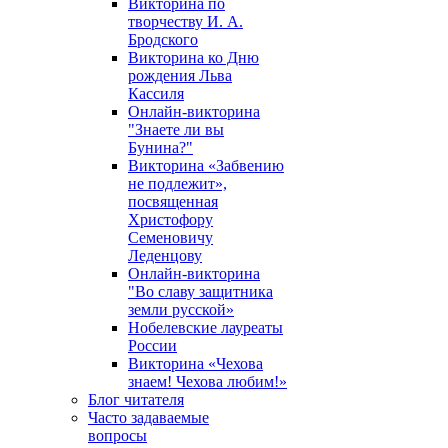
Викторина по
творчеству И. А.
Бродского
Викторина ко Дню
рождения Льва
Кассиля
Онлайн-викторина
"Знаете ли вы
Бунина?"
Викторина «Забвению
не подлежит»,
посвященная
Христофору
Семеновичу
Леденцову
Онлайн-викторина
"Во славу защитника
земли русской»
Нобелевские лауреаты
России
Викторина «Чехова
знаем! Чехова любим!»
Блог читателя
Часто задаваемые
вопросы