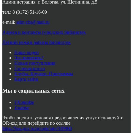
Администрация: г. Вологда, ул. Щетинина, д.5
тел.: 8 (8172) 51-16-09
e-mail:
adm-cbs@mail.ru
Адреса и контакты городских библиотек
Летний режим работы библиотек
Наше видео
Что почитать?
Новые поступления
Гостевая книга
Клубы. Кружки. Программы
Карта сайта
Мы в социальных сетях
VKontakte
Youtube
Чтобы оценить условия предоставления услуг используйте
QR-код или перейдите по ссылке
https://bus.gov.ru/qrcode/rate/319900