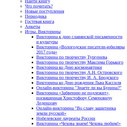
Найти книгу
Что почитать?
Новые поступления
Периодика
Гостевая книга
Анкеты
Игры. Викторины
Викторина к дню славянской письменности
и культуры
Викторина «Вологодские писатели-юбиляры
2017 года»
Викторина по творчеству Тургенева
Викторина по творчеству Максима Горького
Викторина ко Дню космонавтики
Викторина по творчеству А.Н. Островского
Викторина по творчеству И. А. Бродского
Викторина ко Дню рождения Льва Кассиля
Онлайн-викторина "Знаете ли вы Бунина?"
Викторина «Забвению не подлежит»,
посвященная Христофору Семеновичу
Леденцову
Онлайн-викторина "Во славу защитника
земли русской»
Нобелевские лауреаты России
Викторина «Чехова знаем! Чехова любим!»