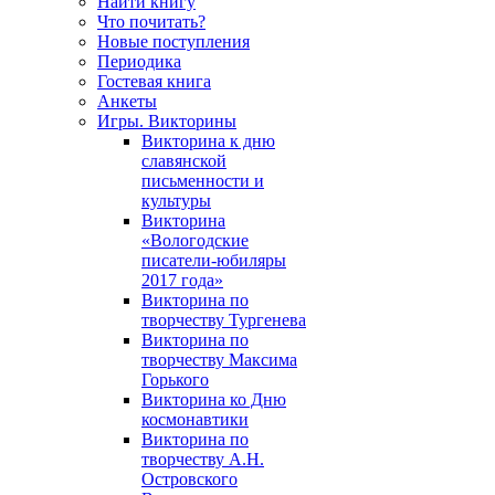
Найти книгу
Что почитать?
Новые поступления
Периодика
Гостевая книга
Анкеты
Игры. Викторины
Викторина к дню
славянской
письменности и
культуры
Викторина
«Вологодские
писатели-юбиляры
2017 года»
Викторина по
творчеству Тургенева
Викторина по
творчеству Максима
Горького
Викторина ко Дню
космонавтики
Викторина по
творчеству А.Н.
Островского