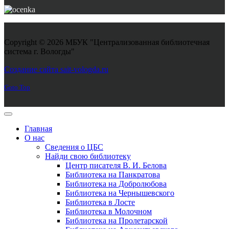
Copyright © 2026 МБУК "Централизованная библиотечная
система г. Вологды"
Joomla! 3 Templates
Создание сайта sait-vologda.ru
Goto Top
Главная
О нас
Сведения о ЦБС
Найди свою библиотеку
Центр писателя В. И. Белова
Библиотека на Панкратова
Библиотека на Добролюбова
Библиотека на Чернышевского
Библиотека в Лосте
Библиотека в Молочном
Библиотека на Пролетарской