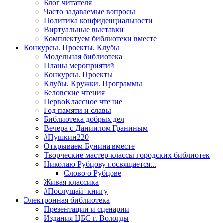
Блог читателя
Часто задаваемые вопросы
Политика конфиденциальности
Виртуальные выставки
Комплектуем библиотеки вместе
Конкурсы. Проекты. Клубы
Модельная библиотека
Планы мероприятий
Конкурсы. Проекты
Клубы. Кружки. Программы
Беловские чтения
ПервоКлассное чтение
Год памяти и славы
Библиотека добрых дел
Вечера с Даниилом Граниным
#Пушкин220
Открываем Бунина вместе
Творческие мастер-классы городских библиотек
Николаю Рубцову посвящается...
Слово о Рубцове
Живая классика
#Послушай_книгу
Электронная библиотека
Презентации и сценарии
Издания ЦБС г. Вологды