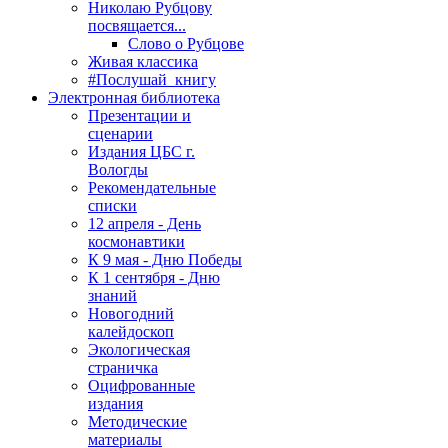
Николаю Рубцову
посвящается...
Слово о Рубцове
Живая классика
#Послушай_книгу
Электронная библиотека
Презентации и
сценарии
Издания ЦБС г.
Вологды
Рекомендательные
списки
12 апреля - День
космонавтики
К 9 мая - Дню Победы
К 1 сентября - Дню
знаний
Новогодний
калейдоскоп
Экологическая
страничка
Оцифрованные
издания
Методические
материалы