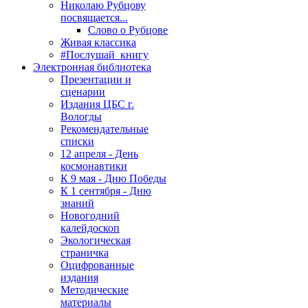
Николаю Рубцову
посвящается...
Слово о Рубцове
Живая классика
#Послушай_книгу
Электронная библиотека
Презентации и
сценарии
Издания ЦБС г.
Вологды
Рекомендательные
списки
12 апреля - День
космонавтики
К 9 мая - Дню Победы
К 1 сентября - Дню
знаний
Новогодний
калейдоскоп
Экологическая
страничка
Оцифрованные
издания
Методические
материалы