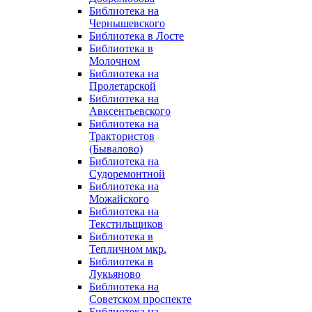
Библиотека на
Чернышевского
Библиотека в Лосте
Библиотека в
Молочном
Библиотека на
Пролетарской
Библиотека на
Авксентьевского
Библиотека на
Трактористов
(Бывалово)
Библиотека на
Судоремонтной
Библиотека на
Можайского
Библиотека на
Текстильщиков
Библиотека в
Тепличном мкр.
Библиотека в
Лукьяново
Библиотека на
Советском проспекте
Библиотека на