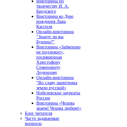
Викторина по
творчеству И. А.
Бродского
Викторина ко Дню
рождения Льва
Кассиля
Онлайн-викторина
"Знаете ли вы
Бунина?"
Викторина «Забвению
не подлежит»,
посвященная
Христофору
Семеновичу
Леденцову
Онлайн-викторина
"Во славу защитника
земли русской»
Нобелевские лауреаты
России
Викторина «Чехова
знаем! Чехова любим!»
Блог читателя
Часто задаваемые
вопросы