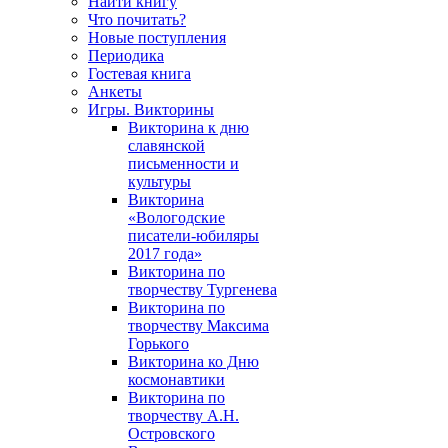
Найти книгу
Что почитать?
Новые поступления
Периодика
Гостевая книга
Анкеты
Игры. Викторины
Викторина к дню
славянской
письменности и
культуры
Викторина
«Вологодские
писатели-юбиляры
2017 года»
Викторина по
творчеству Тургенева
Викторина по
творчеству Максима
Горького
Викторина ко Дню
космонавтики
Викторина по
творчеству А.Н.
Островского