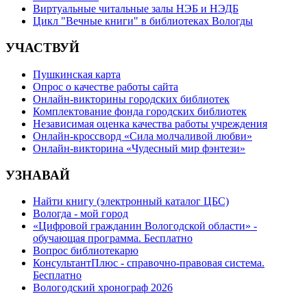
Виртуальные читальные залы НЭБ и НЭДБ
Цикл "Вечные книги" в библиотеках Вологды
УЧАСТВУЙ
Пушкинская карта
Опрос о качестве работы сайта
Онлайн-викторины городских библиотек
Комплектование фонда городских библиотек
Независимая оценка качества работы учреждения
Онлайн-кроссворд «Сила молчаливой любви»
Онлайн-викторина «Чудесный мир фэнтези»
УЗНАВАЙ
Найти книгу (электронный каталог ЦБС)
Вологда - мой город
«Цифровой гражданин Вологодской области» -
обучающая программа. Бесплатно
Вопрос библиотекарю
КонсультантПлюс - справочно-правовая система.
Бесплатно
Вологодский хронограф 2026