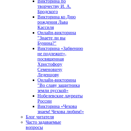
Викторина по
творчеству И. А.
Бродского
Викторина ко Дню
рождения Льва
Кассиля
Онлайн-викторина
"Знаете ли вы
Бунина?"
Викторина «Забвению
не подлежит»,
посвященная
Христофору
Семеновичу
Леденцову
Онлайн-викторина
"Во славу защитника
земли русской»
Нобелевские лауреаты
России
Викторина «Чехова
знаем! Чехова любим!»
Блог читателя
Часто задаваемые
вопросы