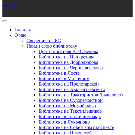
Goto Top
Главная
О нас
Сведения о ЦБС
Найди свою библиотеку
Центр писателя В. И. Белова
Библиотека на Панкратова
Библиотека на Добролюбова
Библиотека на Чернышевского
Библиотека в Лосте
Библиотека в Молочном
Библиотека на Пролетарской
Библиотека на Авксентьевского
Библиотека на Трактористов (Бывалово)
Библиотека на Судоремонтной
Библиотека на Можайского
Библиотека на Текстильщиков
Библиотека в Тепличном мкр.
Библиотека в Лукьяново
Библиотека на Советском проспекте
Библиотека на Псковской