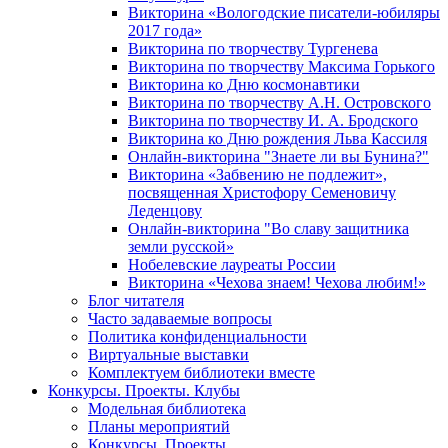
Викторина «Вологодские писатели-юбиляры
2017 года»
Викторина по творчеству Тургенева
Викторина по творчеству Максима Горького
Викторина ко Дню космонавтики
Викторина по творчеству А.Н. Островского
Викторина по творчеству И. А. Бродского
Викторина ко Дню рождения Льва Кассиля
Онлайн-викторина "Знаете ли вы Бунина?"
Викторина «Забвению не подлежит»,
посвященная Христофору Семеновичу
Леденцову
Онлайн-викторина "Во славу защитника
земли русской»
Нобелевские лауреаты России
Викторина «Чехова знаем! Чехова любим!»
Блог читателя
Часто задаваемые вопросы
Политика конфиденциальности
Виртуальные выставки
Комплектуем библиотеки вместе
Конкурсы. Проекты. Клубы
Модельная библиотека
Планы мероприятий
Конкурсы. Проекты