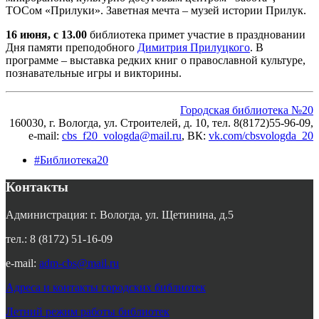
ТОСом «Прилуки». Заветная мечта – музей истории Прилук.
16 июня, с 13.00
библиотека примет участие в праздновании
Дня памяти преподобного
Димитрия Прилуцкого
. В
программе – выставка редких книг о православной культуре,
познавательные игры и викторины.
Городская библиотека №20
160030, г. Вологда, ул. Строителей, д. 10, тел. 8(8172)55-96-09,
e-mail:
cbs_f20_vologda@mail.ru
, ВК
:
vk.com/cbsvologda_20
#Библиотека20
Контакты
Администрация: г. Вологда, ул. Щетинина, д.5
тел.: 8 (8172) 51-16-09
e-mail:
adm-cbs@mail.ru
Адреса и контакты городских библиотек
Летний режим работы библиотек