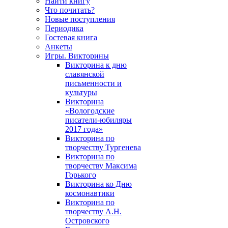
Найти книгу
Что почитать?
Новые поступления
Периодика
Гостевая книга
Анкеты
Игры. Викторины
Викторина к дню
славянской
письменности и
культуры
Викторина
«Вологодские
писатели-юбиляры
2017 года»
Викторина по
творчеству Тургенева
Викторина по
творчеству Максима
Горького
Викторина ко Дню
космонавтики
Викторина по
творчеству А.Н.
Островского