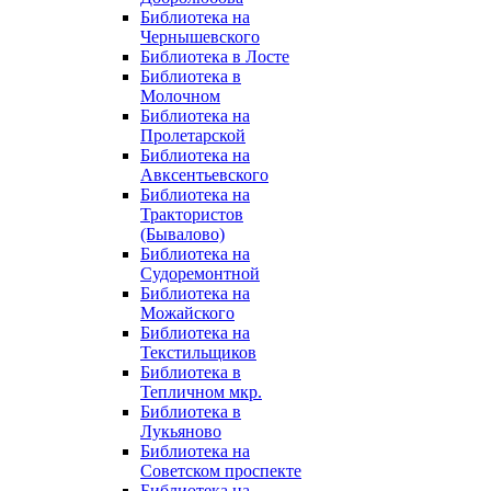
Библиотека на
Чернышевского
Библиотека в Лосте
Библиотека в
Молочном
Библиотека на
Пролетарской
Библиотека на
Авксентьевского
Библиотека на
Трактористов
(Бывалово)
Библиотека на
Судоремонтной
Библиотека на
Можайского
Библиотека на
Текстильщиков
Библиотека в
Тепличном мкр.
Библиотека в
Лукьяново
Библиотека на
Советском проспекте
Библиотека на