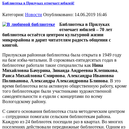
Библиотека в Прилуках отмечает юбилей!
Категория:
Новости
Опубликовано: 14.06.2019 16:46
Библиотека в Прилуках
отмечает юбилей – 70 лет
библиотека остаётся центром культурной жизни
микрорайона и дарит читателям радость общения с
книгой.
Прилукская районная библиотека была открыта в 1949 году
на базе избы-читальни. В сороковых-пятидесятых годах в
библиотеке работали такие специалисты как
Нина
Михайловна Бачурина
,
Зинаида Андреевна Клепикова
,
Раиса Михайловна Смирнова
,
Александра Ивановна
Поливанова
,
Александра Александровна Блинова
. В это
время библиотека вела активную общественную работу, кроме
того библиотекари были участниками художественной
самодеятельности и ездили с концертами по всему
Вологодскому району.
С самого основания библиотека стала методическим центром
– сотрудники помогали сельским библиотекам района.
Каждую из 24 библиотек посещали раз в квартал. Во многих
поселениях действовали передвижные библиотеки. Одним из