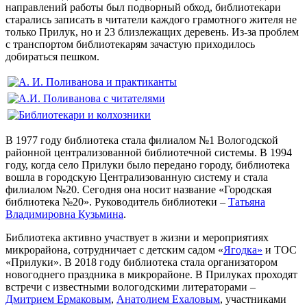
направлений работы был подворный обход, библиотекари
старались записать в читатели каждого грамотного жителя не
только Прилук, но и 23 близлежащих деревень. Из-за проблем
с транспортом библиотекарям зачастую приходилось
добираться пешком.
В 1977 году библиотека стала филиалом №1 Вологодской
районной централизованной библиотечной системы. В 1994
году, когда село Прилуки было передано городу, библиотека
вошла в городскую Централизованную систему и стала
филиалом №20. Сегодня она носит название «Городская
библиотека №20». Руководитель библиотеки –
Татьяна
Владимировна Кузьмина
.
Библиотека активно участвует в жизни и мероприятиях
микрорайона, сотрудничает с детским садом «
Ягодка»
и ТОС
«Прилуки». В 2018 году библиотека стала организатором
новогоднего праздника в микрорайоне. В Прилуках проходят
встречи с известными вологодскими литераторами –
Дмитрием Ермаковым
,
Анатолием Ехаловым
, участниками