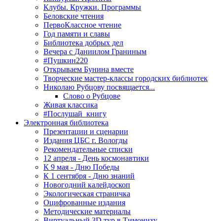
Клубы. Кружки. Программы
Беловские чтения
ПервоКлассное чтение
Год памяти и славы
Библиотека добрых дел
Вечера с Даниилом Граниным
#Пушкин220
Открываем Бунина вместе
Творческие мастер-классы городских библиотек
Николаю Рубцову посвящается...
Слово о Рубцове
Живая классика
#Послушай_книгу
Электронная библиотека
Презентации и сценарии
Издания ЦБС г. Вологды
Рекомендательные списки
12 апреля - День космонавтики
К 9 мая - Дню Победы
К 1 сентября - Дню знаний
Новогодний калейдоскоп
Экологическая страничка
Оцифрованные издания
Методические материалы
Виртуальный 3D тур в Тимониху