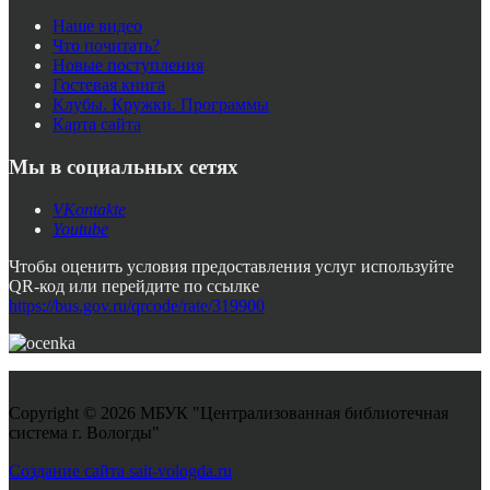
Наше видео
Что почитать?
Новые поступления
Гостевая книга
Клубы. Кружки. Программы
Карта сайта
Мы в социальных сетях
VKontakte
Youtube
Чтобы оценить условия предоставления услуг используйте
QR-код или перейдите по ссылке
https://bus.gov.ru/qrcode/rate/319900
Copyright © 2026 МБУК "Централизованная библиотечная
система г. Вологды"
Joomla! 3 Templates
Создание сайта sait-vologda.ru