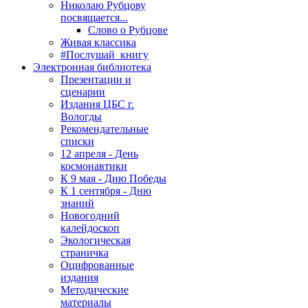
Николаю Рубцову
посвящается...
Слово о Рубцове
Живая классика
#Послушай_книгу
Электронная библиотека
Презентации и
сценарии
Издания ЦБС г.
Вологды
Рекомендательные
списки
12 апреля - День
космонавтики
К 9 мая - Дню Победы
К 1 сентября - Дню
знаний
Новогодний
калейдоскоп
Экологическая
страничка
Оцифрованные
издания
Методические
материалы