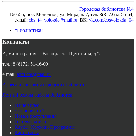
Городская библиотека №4
160555, пос. Молочное, ул. Мира, д. 7,
тел. 8(8172)52-55-64,
e-mail:
cbs_f4_vologda@mail.ru
, ВК
:
vk.com/cbsvologda_04
#Библиотека4
Контакты
Администрация: г. Вологда, ул. Щетинина, д.5
тел.: 8 (8172) 51-16-09
e-mail:
adm-cbs@mail.ru
Адреса и контакты городских библиотек
Летний режим работы библиотек
Наше видео
Что почитать?
Новые поступления
Гостевая книга
Клубы. Кружки. Программы
Карта сайта