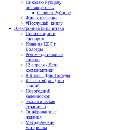
Николаю Рубцову
посвящается...
Слово о Рубцове
Живая классика
#Послушай_книгу
Электронная библиотека
Презентации и
сценарии
Издания ЦБС г.
Вологды
Рекомендательные
списки
12 апреля - День
космонавтики
К 9 мая - Дню Победы
К 1 сентября - Дню
знаний
Новогодний
калейдоскоп
Экологическая
страничка
Оцифрованные
издания
Методические
материалы