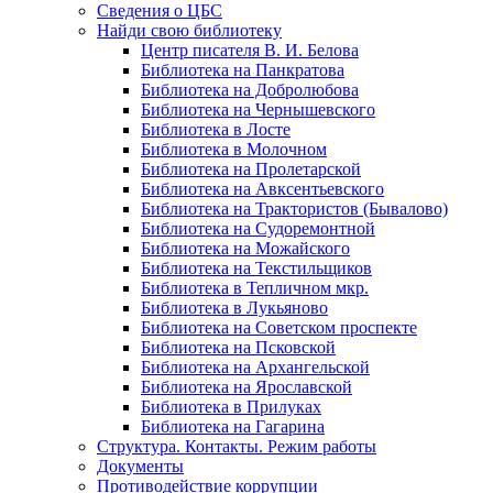
Сведения о ЦБС
Найди свою библиотеку
Центр писателя В. И. Белова
Библиотека на Панкратова
Библиотека на Добролюбова
Библиотека на Чернышевского
Библиотека в Лосте
Библиотека в Молочном
Библиотека на Пролетарской
Библиотека на Авксентьевского
Библиотека на Трактористов (Бывалово)
Библиотека на Судоремонтной
Библиотека на Можайского
Библиотека на Текстильщиков
Библиотека в Тепличном мкр.
Библиотека в Лукьяново
Библиотека на Советском проспекте
Библиотека на Псковской
Библиотека на Архангельской
Библиотека на Ярославской
Библиотека в Прилуках
Библиотека на Гагарина
Структура. Контакты. Режим работы
Документы
Противодействие коррупции