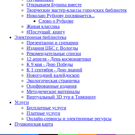
Открываем Бунина вместе
Творческие мастер-классы городских библиотек
Николаю Рубцову посвящается...
Слово о Рубцове
Живая классика
#Послушай_книгу
Электронная библиотека
Презентации и сценарии
Издания ЦБС г. Вологды
Рекомендательные списки
12 апреля - День космонавтики
К 9 мая - Дню Победы
К 1 сентября - Дню знаний
Новогодний калейдоскоп
Экологическая страничка
Оцифрованные издания
Методические материалы
Виртуальный 3D тур в Тимониху
Услуги
Бесплатные услуги
Платные услуги
Онлайн-сервисы и электронные ресурсы
Пушкинская карта