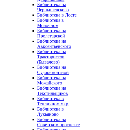
Библиотека на
Чернышевского
Библиотека в Лосте
Библиотека в
Молочном
Библиотека на
Пролетарской
Библиотека на
Авксентьевского
Библиотека на
Трактористов
(Бывалово)
Библиотека на
Судоремонтной
Библиотека на
Можайского
Библиотека на
Текстильщиков
Библиотека в
Тепличном мкр.
Библиотека в
Лукьяново
Библиотека на
Советском проспекте
Библиотека на