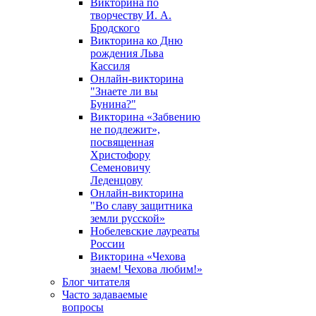
Викторина по
творчеству И. А.
Бродского
Викторина ко Дню
рождения Льва
Кассиля
Онлайн-викторина
"Знаете ли вы
Бунина?"
Викторина «Забвению
не подлежит»,
посвященная
Христофору
Семеновичу
Леденцову
Онлайн-викторина
"Во славу защитника
земли русской»
Нобелевские лауреаты
России
Викторина «Чехова
знаем! Чехова любим!»
Блог читателя
Часто задаваемые
вопросы