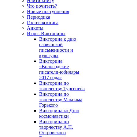
Найти книгу
Что почитать?
Новые поступления
Периодика
Гостевая книга
Анкеты
Игры. Викторины
Викторина к дню
славянской
письменности и
культуры
Викторина
«Вологодские
писатели-юбиляры
2017 года»
Викторина по
творчеству Тургенева
Викторина по
творчеству Максима
Горького
Викторина ко Дню
космонавтики
Викторина по
творчеству А.Н.
Островского