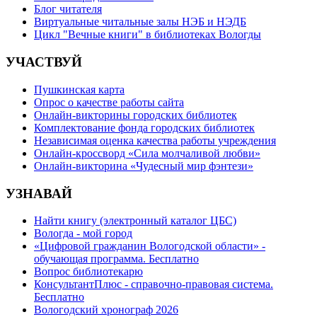
Блог читателя
Виртуальные читальные залы НЭБ и НЭДБ
Цикл "Вечные книги" в библиотеках Вологды
УЧАСТВУЙ
Пушкинская карта
Опрос о качестве работы сайта
Онлайн-викторины городских библиотек
Комплектование фонда городских библиотек
Независимая оценка качества работы учреждения
Онлайн-кроссворд «Сила молчаливой любви»
Онлайн-викторина «Чудесный мир фэнтези»
УЗНАВАЙ
Найти книгу (электронный каталог ЦБС)
Вологда - мой город
«Цифровой гражданин Вологодской области» -
обучающая программа. Бесплатно
Вопрос библиотекарю
КонсультантПлюс - справочно-правовая система.
Бесплатно
Вологодский хронограф 2026