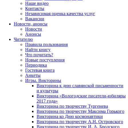
Наше видео
Контакты
Независимая оценка качества услуг
Вакансии
Новости, анонсы
Новости
Анонсы
Читателю
Правила пользования
Найти книгу
Что почитать?
Новые поступления
Периодика
Гостевая книга
Анкеты
Игры. Викторины
Викторина к дню славянской письменности
и культуры
Викторина «Вологодские писатели-юбиляры
2017 года»
Викторина по творчеству Тургенева
Викторина по творчеству Максима Горького
Викторина ко Дню космонавтики
Викторина по творчеству А.Н. Островского
Викторина по творчеству И. А. Бродского