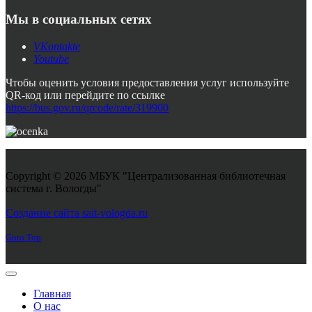
Мы в социальных сетях
VKontakte
Youtube
Чтобы оценить условия предоставления услуг используйте
QR-код или перейдите по ссылке
https://bus.gov.ru/qrcode/rate/319900
Copyright © 2026 МБУК "Централизованная библиотечная
система г. Вологды"
Joomla! 3 Templates
Создание сайта sait-vologda.ru
Goto Top
Главная
О нас