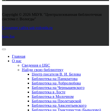
Copyright © 2026 МБУК "Централизованная библиотечная
система г. Вологды"
Joomla! 3 Templates
Создание сайта sait-vologda.ru
Goto Top
Главная
О нас
Сведения о ЦБС
Найди свою библиотеку
Центр писателя В. И. Белова
Библиотека на Панкратова
Библиотека на Добролюбова
Библиотека на Чернышевского
Библиотека в Лосте
Библиотека в Молочном
Библиотека на Пролетарской
Библиотека на Авксентьевского
Библиотека на Трактористов (Бывалово)