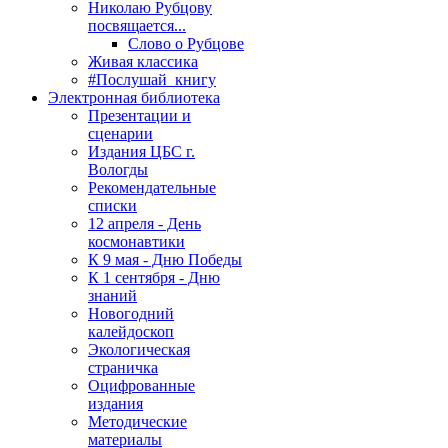
Николаю Рубцову
посвящается...
Слово о Рубцове
Живая классика
#Послушай_книгу
Электронная библиотека
Презентации и
сценарии
Издания ЦБС г.
Вологды
Рекомендательные
списки
12 апреля - День
космонавтики
К 9 мая - Дню Победы
К 1 сентября - Дню
знаний
Новогодний
калейдоскоп
Экологическая
страничка
Оцифрованные
издания
Методические
материалы