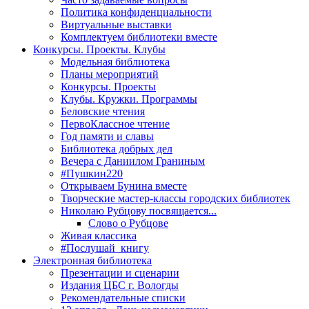
Политика конфиденциальности
Виртуальные выставки
Комплектуем библиотеки вместе
Конкурсы. Проекты. Клубы
Модельная библиотека
Планы мероприятий
Конкурсы. Проекты
Клубы. Кружки. Программы
Беловские чтения
ПервоКлассное чтение
Год памяти и славы
Библиотека добрых дел
Вечера с Даниилом Граниным
#Пушкин220
Открываем Бунина вместе
Творческие мастер-классы городских библиотек
Николаю Рубцову посвящается...
Слово о Рубцове
Живая классика
#Послушай_книгу
Электронная библиотека
Презентации и сценарии
Издания ЦБС г. Вологды
Рекомендательные списки