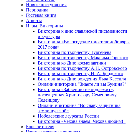
Новые поступления
Периодика
Гостевая книга
Анкеты
Игры. Викторины
Викторина к дню славянской письменности
и культуры
Викторина «Вологодские писатели-юбиляры
2017 года»
Викторина по творчеству Тургенева
Викторина по творчеству Максима Горького
Викторина ко Дню космонавтики
Викторина по творчеству А.Н. Островского
Викторина по творчеству И. А. Бродского
Викторина ко Дню рождения Льва Кассиля
Онлайн-викторина "Знаете ли вы Бунина?"
Викторина «Забвению не подлежит»,
посвященная Христофору Семеновичу
Леденцову
Онлайн-викторина "Во славу защитника
земли русской»
Нобелевские лауреаты России
Викторина «Чехова знаем! Чехова любим!»
Блог читателя
Часто задаваемые вопросы