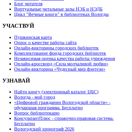
Блог читателя
Виртуальные читальные залы НЭБ и НЭДБ
Цикл "Вечные книги" в библиотеках Вологды
УЧАСТВУЙ
Пушкинская карта
Опрос о качестве работы сайта
Онлайн-викторины городских библиотек
Комплектование фонда городских библиотек
Независимая оценка качества работы учреждения
Онлайн-кроссворд «Сила молчаливой любви»
Онлайн-викторина «Чудесный мир фэнтези»
УЗНАВАЙ
Найти книгу (электронный каталог ЦБС)
Вологда - мой город
«Цифровой гражданин Вологодской области» -
обучающая программа. Бесплатно
Вопрос библиотекарю
КонсультантПлюс - справочно-правовая система.
Бесплатно
Вологодский хронограф 2026