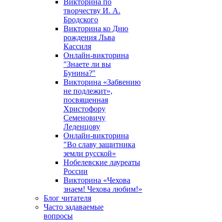
Викторина по
творчеству И. А.
Бродского
Викторина ко Дню
рождения Льва
Кассиля
Онлайн-викторина
"Знаете ли вы
Бунина?"
Викторина «Забвению
не подлежит»,
посвященная
Христофору
Семеновичу
Леденцову
Онлайн-викторина
"Во славу защитника
земли русской»
Нобелевские лауреаты
России
Викторина «Чехова
знаем! Чехова любим!»
Блог читателя
Часто задаваемые
вопросы