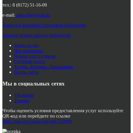
тел.: 8 (8172) 51-16-09
e-mail:
adm-cbs@mail.ru
Адреса и контакты городских библиотек
Летний режим работы библиотек
Наше видео
Что почитать?
Новые поступления
Гостевая книга
Клубы. Кружки. Программы
Карта сайта
Мы в социальных сетях
VKontakte
Youtube
Чтобы оценить условия предоставления услуг используйте
QR-код или перейдите по ссылке
https://bus.gov.ru/qrcode/rate/319900