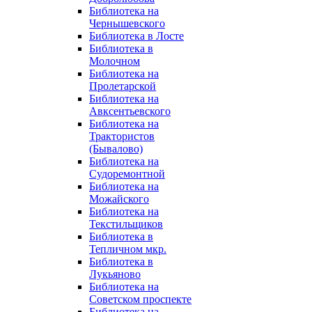
Библиотека на
Чернышевского
Библиотека в Лосте
Библиотека в
Молочном
Библиотека на
Пролетарской
Библиотека на
Авксентьевского
Библиотека на
Трактористов
(Бывалово)
Библиотека на
Судоремонтной
Библиотека на
Можайского
Библиотека на
Текстильщиков
Библиотека в
Тепличном мкр.
Библиотека в
Лукьяново
Библиотека на
Советском проспекте
Библиотека на