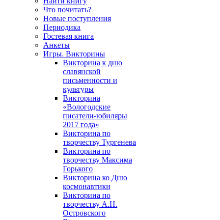
Найти книгу
Что почитать?
Новые поступления
Периодика
Гостевая книга
Анкеты
Игры. Викторины
Викторина к дню
славянской
письменности и
культуры
Викторина
«Вологодские
писатели-юбиляры
2017 года»
Викторина по
творчеству Тургенева
Викторина по
творчеству Максима
Горького
Викторина ко Дню
космонавтики
Викторина по
творчеству А.Н.
Островского