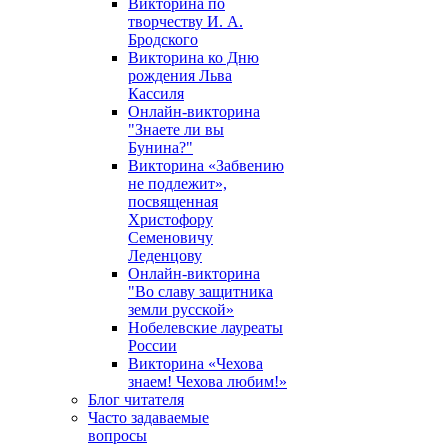
Викторина по
творчеству И. А.
Бродского
Викторина ко Дню
рождения Льва
Кассиля
Онлайн-викторина
"Знаете ли вы
Бунина?"
Викторина «Забвению
не подлежит»,
посвященная
Христофору
Семеновичу
Леденцову
Онлайн-викторина
"Во славу защитника
земли русской»
Нобелевские лауреаты
России
Викторина «Чехова
знаем! Чехова любим!»
Блог читателя
Часто задаваемые
вопросы