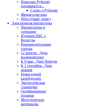
Николаю Рубцову
посвящается...
Слово о Рубцове
Живая классика
#Послушай_книгу
Электронная библиотека
Презентации и
сценарии
Издания ЦБС г.
Вологды
Рекомендательные
списки
12 апреля - День
космонавтики
К 9 мая - Дню Победы
К 1 сентября - Дню
знаний
Новогодний
калейдоскоп
Экологическая
страничка
Оцифрованные
издания
Методические
материалы