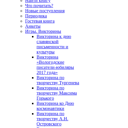
Найти книгу
Что почитать?
Новые поступления
Периодика
Гостевая книга
Анкеты
Игры. Викторины
Викторина к дню
славянской
письменности и
культуры
Викторина
«Вологодские
писатели-юбиляры
2017 года»
Викторина по
творчеству Тургенева
Викторина по
творчеству Максима
Горького
Викторина ко Дню
космонавтики
Викторина по
творчеству А.Н.
Островского