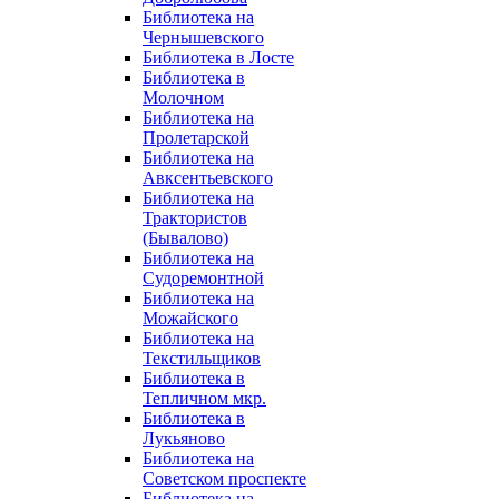
Библиотека на
Чернышевского
Библиотека в Лосте
Библиотека в
Молочном
Библиотека на
Пролетарской
Библиотека на
Авксентьевского
Библиотека на
Трактористов
(Бывалово)
Библиотека на
Судоремонтной
Библиотека на
Можайского
Библиотека на
Текстильщиков
Библиотека в
Тепличном мкр.
Библиотека в
Лукьяново
Библиотека на
Советском проспекте
Библиотека на