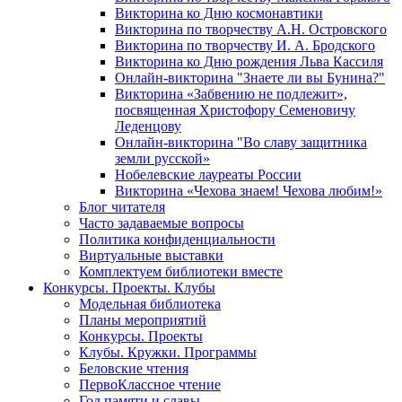
Викторина ко Дню космонавтики
Викторина по творчеству А.Н. Островского
Викторина по творчеству И. А. Бродского
Викторина ко Дню рождения Льва Кассиля
Онлайн-викторина "Знаете ли вы Бунина?"
Викторина «Забвению не подлежит»,
посвященная Христофору Семеновичу
Леденцову
Онлайн-викторина "Во славу защитника
земли русской»
Нобелевские лауреаты России
Викторина «Чехова знаем! Чехова любим!»
Блог читателя
Часто задаваемые вопросы
Политика конфиденциальности
Виртуальные выставки
Комплектуем библиотеки вместе
Конкурсы. Проекты. Клубы
Модельная библиотека
Планы мероприятий
Конкурсы. Проекты
Клубы. Кружки. Программы
Беловские чтения
ПервоКлассное чтение
Год памяти и славы