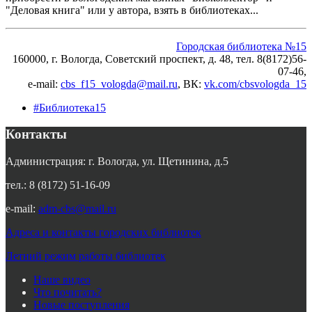
"Деловая книга" или у автора, взять в библиотеках...
Городская библиотека №15
160000, г. Вологда, Советский проспект, д. 48, тел. 8(8172)56-
07-46,
e-mail:
cbs_f15_vologda@mail.ru
, ВК
:
vk.com/cbsvologda_15
#Библиотека15
Контакты
Администрация: г. Вологда, ул. Щетинина, д.5
тел.: 8 (8172) 51-16-09
e-mail:
adm-cbs@mail.ru
Адреса и контакты городских библиотек
Летний режим работы библиотек
Наше видео
Что почитать?
Новые поступления