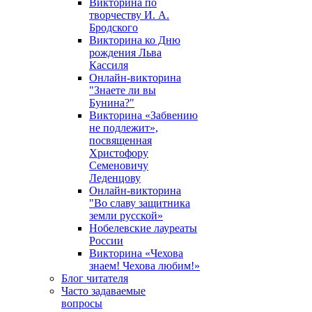
Викторина по
творчеству И. А.
Бродского
Викторина ко Дню
рождения Льва
Кассиля
Онлайн-викторина
"Знаете ли вы
Бунина?"
Викторина «Забвению
не подлежит»,
посвященная
Христофору
Семеновичу
Леденцову
Онлайн-викторина
"Во славу защитника
земли русской»
Нобелевские лауреаты
России
Викторина «Чехова
знаем! Чехова любим!»
Блог читателя
Часто задаваемые
вопросы