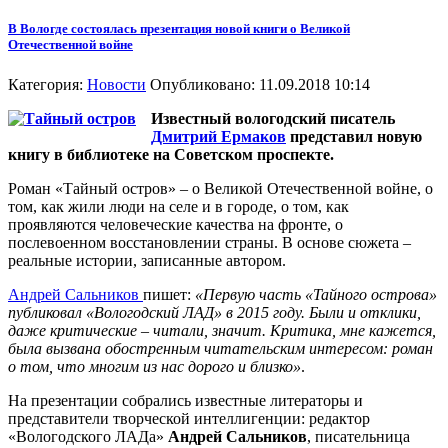
В Вологде состоялась презентация новой книги о Великой
Отечественной войне
Категория:
Новости
Опубликовано: 11.09.2018 10:14
Известный вологодский писатель
Дмитрий Ермаков
представил новую
книгу в библиотеке на Советском проспекте.
Роман «Тайный остров» – о Великой Отечественной войне, о
том, как жили люди на селе и в городе, о том, как
проявляются человеческие качества на фронте, о
послевоенном восстановлении страны. В основе сюжета –
реальные истории, записанные автором.
Андрей Сальников
пишет:
«Первую часть «Тайного острова»
публиковал «Вологодский ЛАД» в 2015 году. Были и отклики,
даже критические – читали, значит. Критика, мне кажется,
была вызвана обостренным читательским интересом: роман
о том, что многим из нас дорого и близко»
.
На презентации собрались известные литераторы и
представители творческой интеллигенции: редактор
«Вологодского ЛАДа»
Андрей Сальников
, писательница