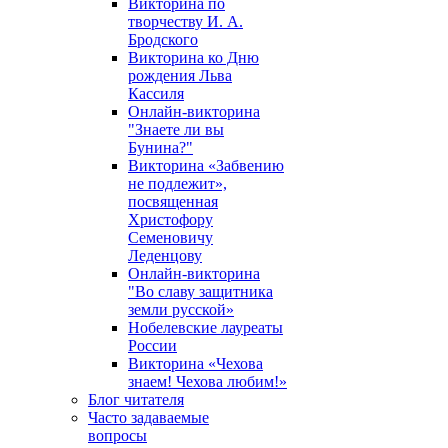
Викторина по
творчеству И. А.
Бродского
Викторина ко Дню
рождения Льва
Кассиля
Онлайн-викторина
"Знаете ли вы
Бунина?"
Викторина «Забвению
не подлежит»,
посвященная
Христофору
Семеновичу
Леденцову
Онлайн-викторина
"Во славу защитника
земли русской»
Нобелевские лауреаты
России
Викторина «Чехова
знаем! Чехова любим!»
Блог читателя
Часто задаваемые
вопросы