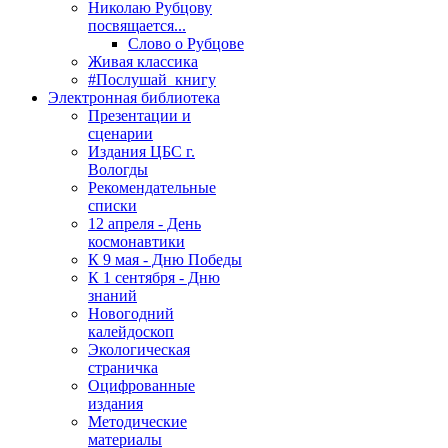
Николаю Рубцову
посвящается...
Слово о Рубцове
Живая классика
#Послушай_книгу
Электронная библиотека
Презентации и
сценарии
Издания ЦБС г.
Вологды
Рекомендательные
списки
12 апреля - День
космонавтики
К 9 мая - Дню Победы
К 1 сентября - Дню
знаний
Новогодний
калейдоскоп
Экологическая
страничка
Оцифрованные
издания
Методические
материалы