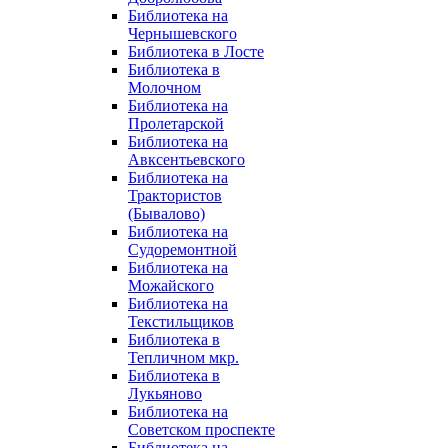
Библиотека на
Чернышевского
Библиотека в Лосте
Библиотека в
Молочном
Библиотека на
Пролетарской
Библиотека на
Авксентьевского
Библиотека на
Трактористов
(Бывалово)
Библиотека на
Судоремонтной
Библиотека на
Можайского
Библиотека на
Текстильщиков
Библиотека в
Тепличном мкр.
Библиотека в
Лукьяново
Библиотека на
Советском проспекте
Библиотека на