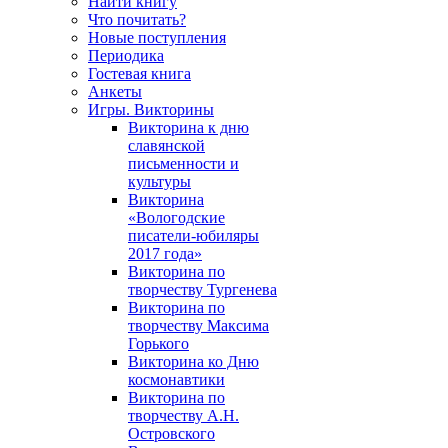
Найти книгу
Что почитать?
Новые поступления
Периодика
Гостевая книга
Анкеты
Игры. Викторины
Викторина к дню
славянской
письменности и
культуры
Викторина
«Вологодские
писатели-юбиляры
2017 года»
Викторина по
творчеству Тургенева
Викторина по
творчеству Максима
Горького
Викторина ко Дню
космонавтики
Викторина по
творчеству А.Н.
Островского