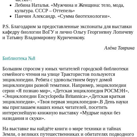
Лебина Наталья. «Мужчина и Женщина: тело, мода,
культура. СССР – Оттепель»
Панчин Александр. «Сумма биотехнологии».
P.S. Благодарим за предоставленные экспонаты для выставки
кафедру биологии ВоГУ и лично Ольгу Георгиевну Лопичеву
и Татьяну Владимировну Куриченкову.
Алёна Таврина
Библиотека №8
Большим спросом у юных читателей городской библиотеки
семейного чтения на улице Трактористов пользуются
энциклопедии. Ребята с удовольствием берут домой
энциклопедии разной тематики. Например, энциклопедии
серии «Я познаю мир», «Детская энциклопедия РОСМЭН»,
«Энциклопедии Encyclopedia Britannica»,«Детская краткая
энциклопедия», «Твоя первая энциклопедия».В День науки
мы приглашаем наших юных читателей, посетить
интереснейшую книжную выставку «Мудрые науки без
назидания и скуки».
На выставке вы найдёте книги о мире техники и тайнах
Земли, о великих путешественниках и обитателях подводного