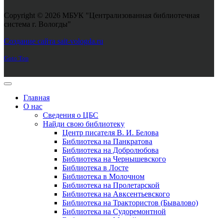
Copyright © 2026 МБУК "Централизованная библиотечная
система г. Вологды"
Joomla! 3 Templates
Создание сайта sait-vologda.ru
Goto Top
Главная
О нас
Сведения о ЦБС
Найди свою библиотеку
Центр писателя В. И. Белова
Библиотека на Панкратова
Библиотека на Добролюбова
Библиотека на Чернышевского
Библиотека в Лосте
Библиотека в Молочном
Библиотека на Пролетарской
Библиотека на Авксентьевского
Библиотека на Трактористов (Бывалово)
Библиотека на Судоремонтной