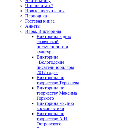
Найти книгу
Что почитать?
Новые поступления
Периодика
Гостевая книга
Анкеты
Игры. Викторины
Викторина к дню
славянской
письменности и
культуры
Викторина
«Вологодские
писатели-юбиляры
2017 года»
Викторина по
творчеству Тургенева
Викторина по
творчеству Максима
Горького
Викторина ко Дню
космонавтики
Викторина по
творчеству А.Н.
Островского