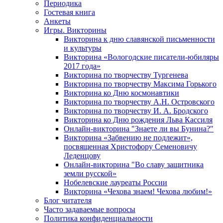
Периодика
Гостевая книга
Анкеты
Игры. Викторины
Викторина к дню славянской письменности
и культуры
Викторина «Вологодские писатели-юбиляры
2017 года»
Викторина по творчеству Тургенева
Викторина по творчеству Максима Горького
Викторина ко Дню космонавтики
Викторина по творчеству А.Н. Островского
Викторина по творчеству И. А. Бродского
Викторина ко Дню рождения Льва Кассиля
Онлайн-викторина "Знаете ли вы Бунина?"
Викторина «Забвению не подлежит»,
посвященная Христофору Семеновичу
Леденцову
Онлайн-викторина "Во славу защитника
земли русской»
Нобелевские лауреаты России
Викторина «Чехова знаем! Чехова любим!»
Блог читателя
Часто задаваемые вопросы
Политика конфиденциальности