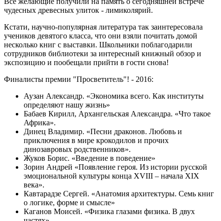
Все желающие получили на память о сегодняшней встрече
чудесных древесных улиток - лимиколярий.
Кстати, научно-популярная литература так заинтересовала
учеников девятого класса, что они взяли почитать домой
несколько книг с выставки. Школьники поблагодарили
сотрудников библиотеки за интересный книжный обзор и
экспозицию и пообещали прийти в гости снова!
Финалисты премии "Просветитель"! - 2016:
Аузан Александр. «Экономика всего. Как институты
определяют нашу жизнь»
Бабаев Кирилл, Архангельская Александра. «Что такое
Африка».
Динец Владимир. «Песни драконов. Любовь и
приключения в мире крокодилов и прочих
динозавровых родственников».
Жуков Борис. «Введение в поведение»
Зорин Андрей «Появление героя. Из истории русской
эмоциональной культуры конца XVIII – начала XIX
века».
Кавтарадзе Сергей. «Анатомия архитектуры. Семь книг
о логике, форме и смысле»
Каганов Моисей. «Физика глазами физика. В двух
частях».