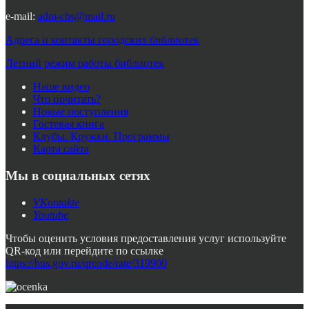
e-mail:
adm-cbs@mail.ru
Адреса и контакты городских библиотек
Летний режим работы библиотек
Наше видео
Что почитать?
Новые поступления
Гостевая книга
Клубы. Кружки. Программы
Карта сайта
Мы в социальных сетях
VKontakte
Youtube
Чтобы оценить условия предоставления услуг используйте
QR-код или перейдите по ссылке
https://bus.gov.ru/qrcode/rate/319900