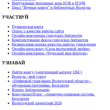
Виртуальные читальные залы НЭБ и НЭДБ
Цикл "Вечные книги" в библиотеках Вологды
УЧАСТВУЙ
Пушкинская карта
Опрос о качестве работы сайта
Онлайн-викторины городских библиотек
Комплектование фонда городских библиотек
Независимая оценка качества работы учреждения
Онлайн-кроссворд «Сила молчаливой любви»
Онлайн-викторина «Чудесный мир фэнтези»
УЗНАВАЙ
Найти книгу (электронный каталог ЦБС)
Вологда - мой город
«Цифровой гражданин Вологодской области» -
обучающая программа. Бесплатно
Вопрос библиотекарю
КонсультантПлюс - справочно-правовая система.
Бесплатно
Вологодский хронограф 2026