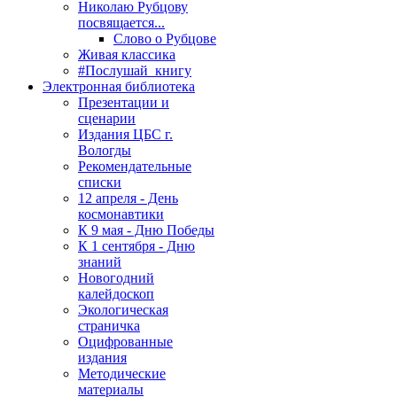
Николаю Рубцову
посвящается...
Слово о Рубцове
Живая классика
#Послушай_книгу
Электронная библиотека
Презентации и
сценарии
Издания ЦБС г.
Вологды
Рекомендательные
списки
12 апреля - День
космонавтики
К 9 мая - Дню Победы
К 1 сентября - Дню
знаний
Новогодний
калейдоскоп
Экологическая
страничка
Оцифрованные
издания
Методические
материалы