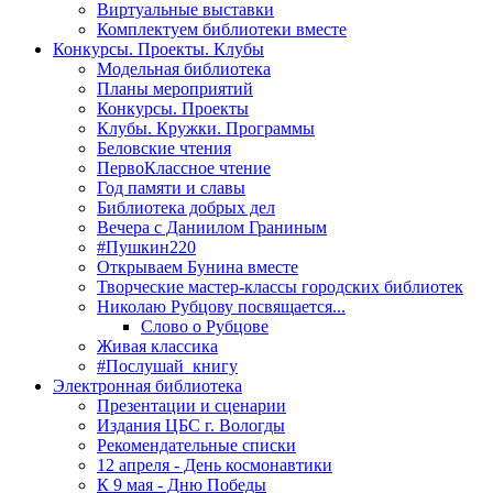
Виртуальные выставки
Комплектуем библиотеки вместе
Конкурсы. Проекты. Клубы
Модельная библиотека
Планы мероприятий
Конкурсы. Проекты
Клубы. Кружки. Программы
Беловские чтения
ПервоКлассное чтение
Год памяти и славы
Библиотека добрых дел
Вечера с Даниилом Граниным
#Пушкин220
Открываем Бунина вместе
Творческие мастер-классы городских библиотек
Николаю Рубцову посвящается...
Слово о Рубцове
Живая классика
#Послушай_книгу
Электронная библиотека
Презентации и сценарии
Издания ЦБС г. Вологды
Рекомендательные списки
12 апреля - День космонавтики
К 9 мая - Дню Победы