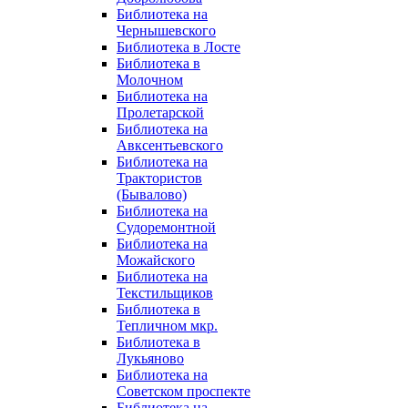
Библиотека на
Чернышевского
Библиотека в Лосте
Библиотека в
Молочном
Библиотека на
Пролетарской
Библиотека на
Авксентьевского
Библиотека на
Трактористов
(Бывалово)
Библиотека на
Судоремонтной
Библиотека на
Можайского
Библиотека на
Текстильщиков
Библиотека в
Тепличном мкр.
Библиотека в
Лукьяново
Библиотека на
Советском проспекте
Библиотека на