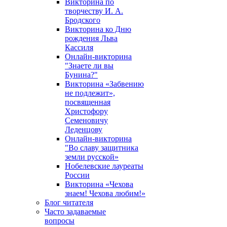
Викторина по
творчеству И. А.
Бродского
Викторина ко Дню
рождения Льва
Кассиля
Онлайн-викторина
"Знаете ли вы
Бунина?"
Викторина «Забвению
не подлежит»,
посвященная
Христофору
Семеновичу
Леденцову
Онлайн-викторина
"Во славу защитника
земли русской»
Нобелевские лауреаты
России
Викторина «Чехова
знаем! Чехова любим!»
Блог читателя
Часто задаваемые
вопросы