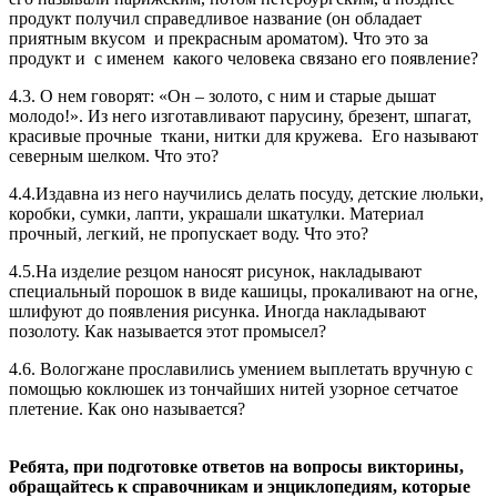
продукт получил справедливое название (он обладает
приятным вкусом
и прекрасным ароматом). Что это за
продукт и
с именем
какого человека связано его появление?
4.3. О нем говорят: «Он – золото, с ним и старые дышат
молодо!». Из него изготавливают парусину, брезент, шпагат,
красивые прочные
ткани, нитки для кружева.
Его называют
северным шелком. Что это?
4.4.Издавна из него научились делать посуду, детские люльки,
коробки, сумки, лапти, украшали шкатулки. Материал
прочный, легкий, не пропускает воду. Что это?
4.5.На изделие резцом наносят рисунок, накладывают
специальный порошок в виде кашицы, прокаливают на огне,
шлифуют до появления рисунка. Иногда накладывают
позолоту. Как называется этот промысел?
4.6. Вологжане прославились умением выплетать вручную с
помощью коклюшек из тончайших нитей узорное сетчатое
плетение. Как оно называется?
Ребята, при подготовке ответов на вопросы викторины,
обращайтесь к справочникам и энциклопедиям, которые