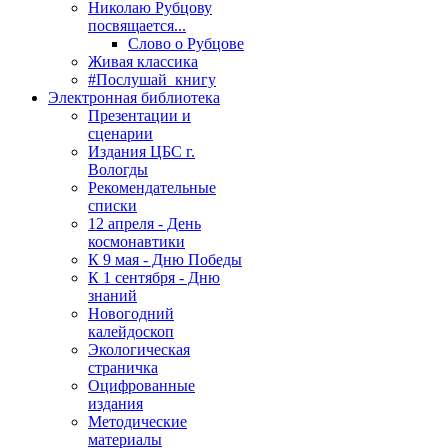
Николаю Рубцову
посвящается...
Слово о Рубцове
Живая классика
#Послушай_книгу
Электронная библиотека
Презентации и
сценарии
Издания ЦБС г.
Вологды
Рекомендательные
списки
12 апреля - День
космонавтики
К 9 мая - Дню Победы
К 1 сентября - Дню
знаний
Новогодний
калейдоскоп
Экологическая
страничка
Оцифрованные
издания
Методические
материалы