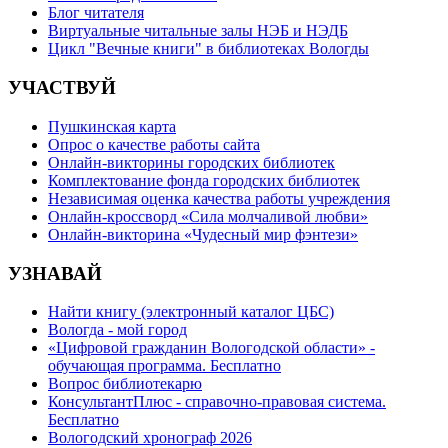
Блог читателя
Виртуальные читальные залы НЭБ и НЭДБ
Цикл "Вечные книги" в библиотеках Вологды
УЧАСТВУЙ
Пушкинская карта
Опрос о качестве работы сайта
Онлайн-викторины городских библиотек
Комплектование фонда городских библиотек
Независимая оценка качества работы учреждения
Онлайн-кроссворд «Сила молчаливой любви»
Онлайн-викторина «Чудесный мир фэнтези»
УЗНАВАЙ
Найти книгу (электронный каталог ЦБС)
Вологда - мой город
«Цифровой гражданин Вологодской области» -
обучающая программа. Бесплатно
Вопрос библиотекарю
КонсультантПлюс - справочно-правовая система.
Бесплатно
Вологодский хронограф 2026