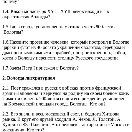
почему?
1.4. Какой монастырь
XYI
–
XYII
веков находится в
окрестностях Вологды?
1.5.Где в городе установлен памятник в честь 800-летия
Вологды?
1.6.Назовите прозвище человека, который построил в Вологде
царский флот из 40 богато украшенных золотом, серебром и
драгоценными камнями кораблей, построил крепость, собор,
хотел в Вологду перенести столицу Русского государства.
1.7.Зачем Петр
I
приезжал в Вологду?
2. Вологда литературная
2.1. Поэт сражался в русских войсках против французской
армии Наполеона и вернулся на родину на своем боевом коне.
Памятник в честь 200-летия со дня его рождения установлен
на Кремлевской площади города Вологды. Кто он?
2.2. Его знали и весь московский свет, и беднота Хитрова
рынка. В круг его друзей входили А. Чехов, Л. Толстой, А.
Куприн и Ф. Шаляпин. Этот человек – автор книги «Москва и
москвичи». Кто это?