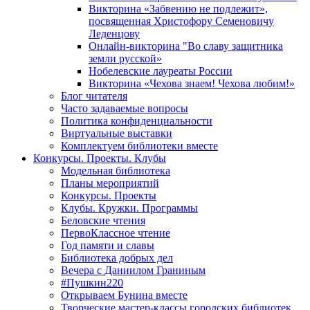
Викторина «Забвению не подлежит»,
посвященная Христофору Семеновичу
Леденцову
Онлайн-викторина "Во славу защитника
земли русской»
Нобелевские лауреаты России
Викторина «Чехова знаем! Чехова любим!»
Блог читателя
Часто задаваемые вопросы
Политика конфиденциальности
Виртуальные выставки
Комплектуем библиотеки вместе
Конкурсы. Проекты. Клубы
Модельная библиотека
Планы мероприятий
Конкурсы. Проекты
Клубы. Кружки. Программы
Беловские чтения
ПервоКлассное чтение
Год памяти и славы
Библиотека добрых дел
Вечера с Даниилом Граниным
#Пушкин220
Открываем Бунина вместе
Творческие мастер-классы городских библиотек