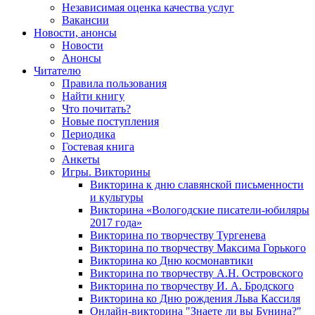
Независимая оценка качества услуг
Вакансии
Новости, анонсы
Новости
Анонсы
Читателю
Правила пользования
Найти книгу
Что почитать?
Новые поступления
Периодика
Гостевая книга
Анкеты
Игры. Викторины
Викторина к дню славянской письменности
и культуры
Викторина «Вологодские писатели-юбиляры
2017 года»
Викторина по творчеству Тургенева
Викторина по творчеству Максима Горького
Викторина ко Дню космонавтики
Викторина по творчеству А.Н. Островского
Викторина по творчеству И. А. Бродского
Викторина ко Дню рождения Льва Кассиля
Онлайн-викторина "Знаете ли вы Бунина?"