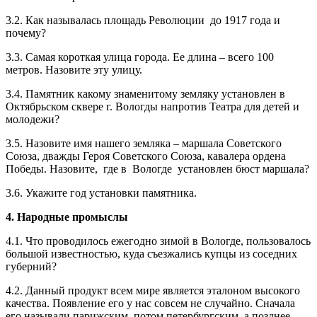
3.2. Как называлась площадь Революции
до 1917 года и
почему?
3.3. Самая короткая улица города. Ее длина – всего 100
метров. Назовите эту улицу.
3.4. Памятник какому знаменитому земляку установлен в
Октябрьском сквере г. Вологды напротив Театра для детей и
молодежи?
3.5. Назовите имя нашего земляка – маршала Советского
Союза, дважды Героя Советского Союза, кавалера ордена
Победы. Назовите,
где в
Вологде
установлен бюст маршала?
3.6. Укажите год установки памятника.
4. Народные промыслы
4.1. Что проводилось ежегодно зимой в Вологде, пользовалось
большой известностью, куда съезжались купцы из соседних
губерний?
4.2. Данный продукт всем мире является эталоном высокого
качества. Появление его у нас совсем не случайно. Сначала
его называли парижским, потом петербургским, а позднее