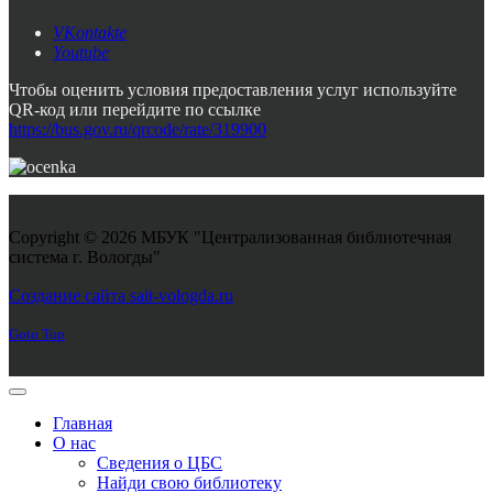
VKontakte
Youtube
Чтобы оценить условия предоставления услуг используйте
QR-код или перейдите по ссылке
https://bus.gov.ru/qrcode/rate/319900
Copyright © 2026 МБУК "Централизованная библиотечная
система г. Вологды"
Joomla! 3 Templates
Создание сайта sait-vologda.ru
Goto Top
Главная
О нас
Сведения о ЦБС
Найди свою библиотеку