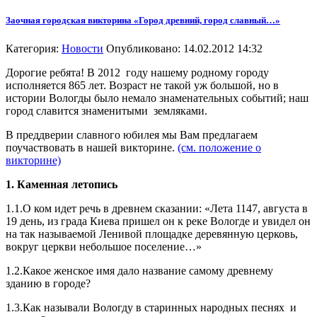
Заочная городская викторина «Город древний, город славный…»
Категория:
Новости
Опубликовано: 14.02.2012 14:32
Дорогие ребята! В 2012
году нашему родному городу
исполняется 865 лет. Возраст не такой уж большой, но в
истории Вологды было немало знаменательных событий; наш
город славится знаменитыми
земляками.
В преддверии славного юбилея мы Вам предлагаем
поучаствовать в нашей викторине.
(см. положение о
викторине)
1. Каменная летопись
1.1.О ком идет речь в древнем сказании: «Лета 1147, августа в
19 день, из града Киева пришел он к реке Вологде и увидел он
на так называемой Ленивой площадке деревянную церковь,
вокруг церкви небольшое поселение…»
1.2.Какое женское имя дало название самому древнему
зданию в городе?
1.3.Как называли Вологду в старинных народных песнях
и