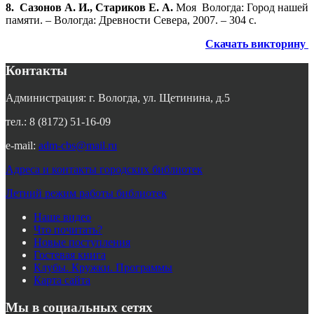
8.
Сазонов А. И., Стариков Е. А.
Моя
Вологда: Город нашей
памяти. – Вологда: Древности Севера, 2007. – 304 с.
Скачать викторину
Контакты
Администрация: г. Вологда, ул. Щетинина, д.5
тел.: 8 (8172) 51-16-09
e-mail:
adm-cbs@mail.ru
Адреса и контакты городских библиотек
Летний режим работы библиотек
Наше видео
Что почитать?
Новые поступления
Гостевая книга
Клубы. Кружки. Программы
Карта сайта
Мы в социальных сетях