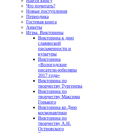
Найти книгу
Что почитать?
Новые поступления
Периодика
Гостевая книга
Анкеты
Игры. Викторины
Викторина к дню
славянской
письменности и
культуры
Викторина
«Вологодские
писатели-юбиляры
2017 года»
Викторина по
творчеству Тургенева
Викторина по
творчеству Максима
Горького
Викторина ко Дню
космонавтики
Викторина по
творчеству А.Н.
Островского