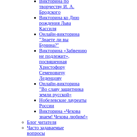
Викторина по
творчеству И. А.
Бродского
Викторина ко Дню
рождения Льва
Кассиля
Онлайн-викторина
"Знаете ли вы
Бунина?"
Викторина «Забвению
не подлежит»,
посвященная
Христофору
Семеновичу
Леденцову
Онлайн-викторина
"Во славу защитника
земли русской»
Нобелевские лауреаты
России
Викторина «Чехова
знаем! Чехова любим!»
Блог читателя
Часто задаваемые
вопросы