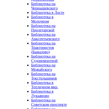
Библиотека на
Чернышевского
Библиотека в Лосте
Библиотека в
Молочном
Библиотека на
Пролетарской
Библиотека на
Авксентьевского
Библиотека на
Трактористов
(Бывалово)
Библиотека на
Судоремонтной
Библиотека на
Можайского
Библиотека на
Текстильщиков
Библиотека в
Тепличном мкр.
Библиотека в
Лукьяново
Библиотека на
Советском проспекте
Библиотека на