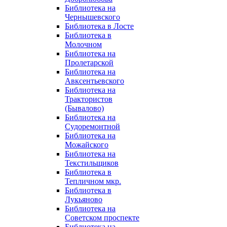
Библиотека на
Чернышевского
Библиотека в Лосте
Библиотека в
Молочном
Библиотека на
Пролетарской
Библиотека на
Авксентьевского
Библиотека на
Трактористов
(Бывалово)
Библиотека на
Судоремонтной
Библиотека на
Можайского
Библиотека на
Текстильщиков
Библиотека в
Тепличном мкр.
Библиотека в
Лукьяново
Библиотека на
Советском проспекте
Библиотека на