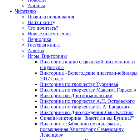
Анонсы
Читателю
Правила пользования
Найти книгу
Что почитать?
Новые поступления
Периодика
Гостевая книга
Анкеты
Игры. Викторины
Викторина к дню славянской письменности
и культуры
Викторина «Вологодские писатели-юбиляры
2017 года»
Викторина по творчеству Тургенева
Викторина по творчеству Максима Горького
Викторина ко Дню космонавтики
Викторина по творчеству А.Н. Островского
Викторина по творчеству И. А. Бродского
Викторина ко Дню рождения Льва Кассиля
Онлайн-викторина "Знаете ли вы Бунина?"
Викторина «Забвению не подлежит»,
посвященная Христофору Семеновичу
Леденцову