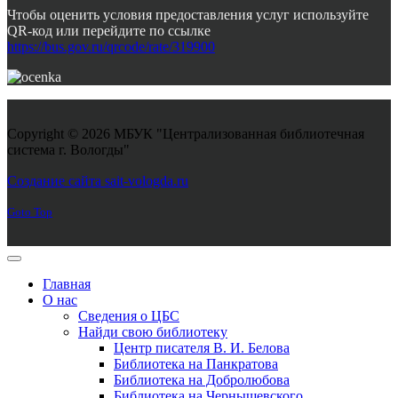
Чтобы оценить условия предоставления услуг используйте
QR-код или перейдите по ссылке
https://bus.gov.ru/qrcode/rate/319900
Copyright © 2026 МБУК "Централизованная библиотечная
система г. Вологды"
Joomla! 3 Templates
Создание сайта sait-vologda.ru
Goto Top
Главная
О нас
Сведения о ЦБС
Найди свою библиотеку
Центр писателя В. И. Белова
Библиотека на Панкратова
Библиотека на Добролюбова
Библиотека на Чернышевского