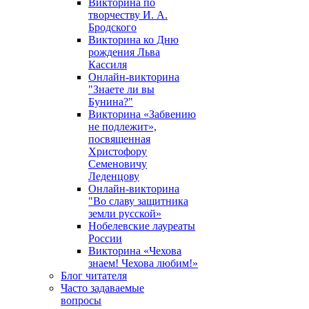
Викторина по
творчеству И. А.
Бродского
Викторина ко Дню
рождения Льва
Кассиля
Онлайн-викторина
"Знаете ли вы
Бунина?"
Викторина «Забвению
не подлежит»,
посвященная
Христофору
Семеновичу
Леденцову
Онлайн-викторина
"Во славу защитника
земли русской»
Нобелевские лауреаты
России
Викторина «Чехова
знаем! Чехова любим!»
Блог читателя
Часто задаваемые
вопросы