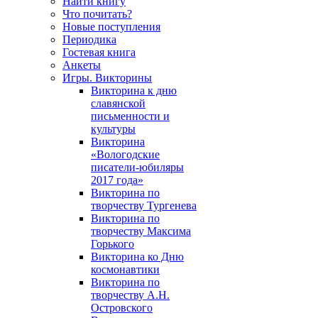
Найти книгу
Что почитать?
Новые поступления
Периодика
Гостевая книга
Анкеты
Игры. Викторины
Викторина к дню
славянской
письменности и
культуры
Викторина
«Вологодские
писатели-юбиляры
2017 года»
Викторина по
творчеству Тургенева
Викторина по
творчеству Максима
Горького
Викторина ко Дню
космонавтики
Викторина по
творчеству А.Н.
Островского