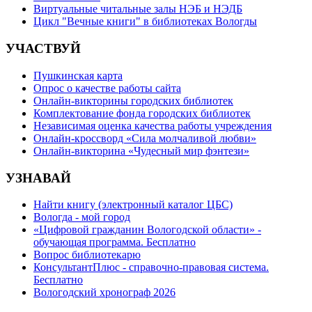
Виртуальные читальные залы НЭБ и НЭДБ
Цикл "Вечные книги" в библиотеках Вологды
УЧАСТВУЙ
Пушкинская карта
Опрос о качестве работы сайта
Онлайн-викторины городских библиотек
Комплектование фонда городских библиотек
Независимая оценка качества работы учреждения
Онлайн-кроссворд «Сила молчаливой любви»
Онлайн-викторина «Чудесный мир фэнтези»
УЗНАВАЙ
Найти книгу (электронный каталог ЦБС)
Вологда - мой город
«Цифровой гражданин Вологодской области» -
обучающая программа. Бесплатно
Вопрос библиотекарю
КонсультантПлюс - справочно-правовая система.
Бесплатно
Вологодский хронограф 2026