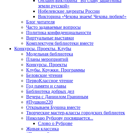
Онлайн-викторина "Во славу защитника
земли русской»
Нобелевские лауреаты России
Викторина «Чехова знаем! Чехова любим!»
Блог читателя
Часто задаваемые вопросы
Политика конфиденциальности
Виртуальные выставки
Комплектуем библиотеки вместе
Конкурсы. Проекты. Клубы
Модельная библиотека
Планы мероприятий
Конкурсы. Проекты
Клубы. Кружки. Программы
Беловские чтения
ПервоКлассное чтение
Год памяти и славы
Библиотека добрых дел
Вечера с Даниилом Граниным
#Пушкин220
Открываем Бунина вместе
Творческие мастер-классы городских библиотек
Николаю Рубцову посвящается...
Слово о Рубцове
Живая классика