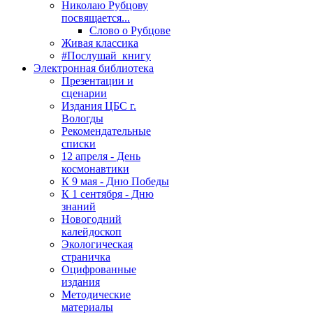
Николаю Рубцову
посвящается...
Слово о Рубцове
Живая классика
#Послушай_книгу
Электронная библиотека
Презентации и
сценарии
Издания ЦБС г.
Вологды
Рекомендательные
списки
12 апреля - День
космонавтики
К 9 мая - Дню Победы
К 1 сентября - Дню
знаний
Новогодний
калейдоскоп
Экологическая
страничка
Оцифрованные
издания
Методические
материалы