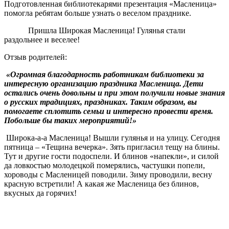
Подготовленная библиотекарями презентация «Масленица»
помогла ребятам больше узнать о веселом празднике.
Пришла Широкая Масленица! Гулянья стали
раздольнее и веселее!
Отзыв родителей:
«Огромная благодарность работникам библиотеки за
интересную организацию праздника Масленица. Дети
остались очень довольны и при этом получили новые знания
о русских традициях, праздниках. Таким образом, вы
помогаете сплотить семьи и интересно провести время.
Побольше бы таких мероприятий!»
Широка-а-а Масленица! Вышли гулянья и на улицу. Сегодня
пятница – «Тещина вечерка». Зять пригласил тещу на блины.
Тут и другие гости подоспели. И блинов «напекли», и силой
да ловкостью молодецкой померялись, частушки попели,
хороводы с Масленицей поводили. Зиму проводили, весну
красную встретили! А какая же Масленица без блинов,
вкусных да горячих!