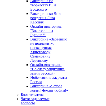
Викторина по
творчеству И. А.
Бродского
Викторина ко Дню
рождения Льва
Кассиля
Онлайн-викторина
"Знаете ли вы
Бунина?"
Викторина «Забвению
не подлежит»,
посвященная
Христофору
Семеновичу
Леденцову
Онлайн-викторина
"Во славу защитника
земли русской»
Нобелевские лауреаты
России
Викторина «Чехова
знаем! Чехова любим!»
Блог читателя
Часто задаваемые
вопросы