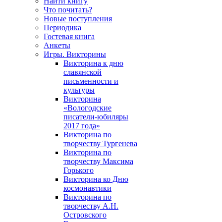
Найти книгу
Что почитать?
Новые поступления
Периодика
Гостевая книга
Анкеты
Игры. Викторины
Викторина к дню
славянской
письменности и
культуры
Викторина
«Вологодские
писатели-юбиляры
2017 года»
Викторина по
творчеству Тургенева
Викторина по
творчеству Максима
Горького
Викторина ко Дню
космонавтики
Викторина по
творчеству А.Н.
Островского