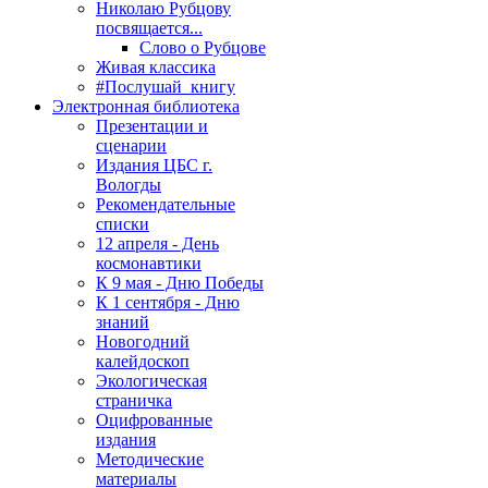
Николаю Рубцову
посвящается...
Слово о Рубцове
Живая классика
#Послушай_книгу
Электронная библиотека
Презентации и
сценарии
Издания ЦБС г.
Вологды
Рекомендательные
списки
12 апреля - День
космонавтики
К 9 мая - Дню Победы
К 1 сентября - Дню
знаний
Новогодний
калейдоскоп
Экологическая
страничка
Оцифрованные
издания
Методические
материалы