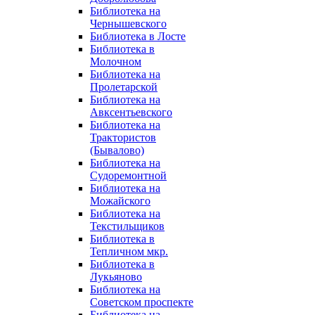
Библиотека на
Чернышевского
Библиотека в Лосте
Библиотека в
Молочном
Библиотека на
Пролетарской
Библиотека на
Авксентьевского
Библиотека на
Трактористов
(Бывалово)
Библиотека на
Судоремонтной
Библиотека на
Можайского
Библиотека на
Текстильщиков
Библиотека в
Тепличном мкр.
Библиотека в
Лукьяново
Библиотека на
Советском проспекте
Библиотека на