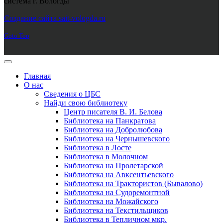
система г. Вологды"
Joomla! 3 Templates
Создание сайта sait-vologda.ru
Goto Top
Главная
О нас
Сведения о ЦБС
Найди свою библиотеку
Центр писателя В. И. Белова
Библиотека на Панкратова
Библиотека на Добролюбова
Библиотека на Чернышевского
Библиотека в Лосте
Библиотека в Молочном
Библиотека на Пролетарской
Библиотека на Авксентьевского
Библиотека на Трактористов (Бывалово)
Библиотека на Судоремонтной
Библиотека на Можайского
Библиотека на Текстильщиков
Библиотека в Тепличном мкр.