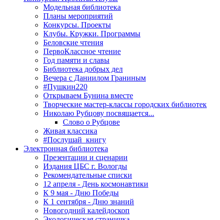
Модельная библиотека
Планы мероприятий
Конкурсы. Проекты
Клубы. Кружки. Программы
Беловские чтения
ПервоКлассное чтение
Год памяти и славы
Библиотека добрых дел
Вечера с Даниилом Граниным
#Пушкин220
Открываем Бунина вместе
Творческие мастер-классы городских библиотек
Николаю Рубцову посвящается...
Слово о Рубцове
Живая классика
#Послушай_книгу
Электронная библиотека
Презентации и сценарии
Издания ЦБС г. Вологды
Рекомендательные списки
12 апреля - День космонавтики
К 9 мая - Дню Победы
К 1 сентября - Дню знаний
Новогодний калейдоскоп
Экологическая страничка