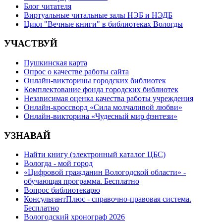
Блог читателя
Виртуальные читальные залы НЭБ и НЭДБ
Цикл "Вечные книги" в библиотеках Вологды
УЧАСТВУЙ
Пушкинская карта
Опрос о качестве работы сайта
Онлайн-викторины городских библиотек
Комплектование фонда городских библиотек
Независимая оценка качества работы учреждения
Онлайн-кроссворд «Сила молчаливой любви»
Онлайн-викторина «Чудесный мир фэнтези»
УЗНАВАЙ
Найти книгу (электронный каталог ЦБС)
Вологда - мой город
«Цифровой гражданин Вологодской области» -
обучающая программа. Бесплатно
Вопрос библиотекарю
КонсультантПлюс - справочно-правовая система.
Бесплатно
Вологодский хронограф 2026