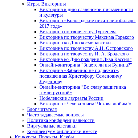
Игры. Викторины
Викторина к дню славянской письменности
и культуры
Викторина «Вологодские писатели-юбиляры
2017 года»
Викторина по творчеству Тургенева
Викторина по творчеству Максима Горького
Викторина ко Дню космонавтики
Викторина по творчеству А.Н. Островского
Викторина по творчеству И. А. Бродского
Викторина ко Дню рождения Льва Кассиля
Онлайн-викторина "Знаете ли вы Бунина?"
Викторина «Забвению не подлежит»,
посвященная Христофору Семеновичу
Леденцову
Онлайн-викторина "Во славу защитника
земли русской»
Нобелевские лауреаты России
Викторина «Чехова знаем! Чехова любим!»
Блог читателя
Часто задаваемые вопросы
Политика конфиденциальности
Виртуальные выставки
Комплектуем библиотеки вместе
Конкурсы. Проекты. Клубы