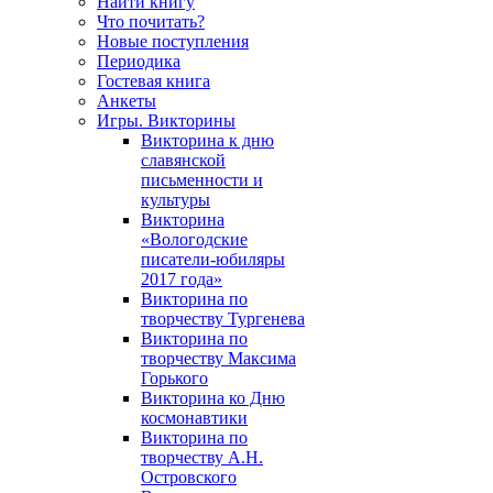
Найти книгу
Что почитать?
Новые поступления
Периодика
Гостевая книга
Анкеты
Игры. Викторины
Викторина к дню
славянской
письменности и
культуры
Викторина
«Вологодские
писатели-юбиляры
2017 года»
Викторина по
творчеству Тургенева
Викторина по
творчеству Максима
Горького
Викторина ко Дню
космонавтики
Викторина по
творчеству А.Н.
Островского