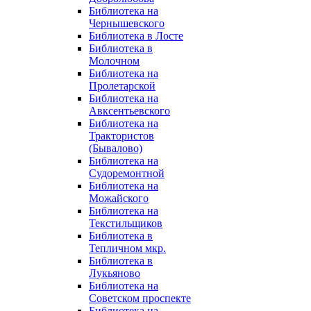
Библиотека на
Чернышевского
Библиотека в Лосте
Библиотека в
Молочном
Библиотека на
Пролетарской
Библиотека на
Авксентьевского
Библиотека на
Трактористов
(Бывалово)
Библиотека на
Судоремонтной
Библиотека на
Можайского
Библиотека на
Текстильщиков
Библиотека в
Тепличном мкр.
Библиотека в
Лукьяново
Библиотека на
Советском проспекте
Библиотека на