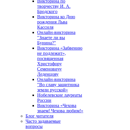
Викторина по
творчеству И. А.
Бродского
Викторина ко Дню
рождения Льва
Кассиля
Онлайн-викторина
"Знаете ли вы
Бунина?"
Викторина «Забвению
не подлежит»,
посвященная
Христофору
Семеновичу
Леденцову
Онлайн-викторина
"Во славу защитника
земли русской»
Нобелевские лауреаты
России
Викторина «Чехова
знаем! Чехова любим!»
Блог читателя
Часто задаваемые
вопросы