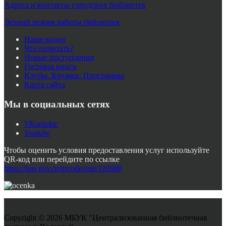
Адреса и контакты городских библиотек
Летний режим работы библиотек
Наше видео
Что почитать?
Новые поступления
Гостевая книга
Клубы. Кружки. Программы
Карта сайта
Мы в социальных сетях
VKontakte
Youtube
Чтобы оценить условия предоставления услуг используйте
QR-код или перейдите по ссылке
https://bus.gov.ru/qrcode/rate/319900
Copyright © 2026 МБУК "Централизованная библиотечная