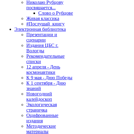
Николаю Рубцову
посвящается...
Слово о Рубцове
Живая классика
#Послушай_книгу
Электронная библиотека
Презентации и
сценарии
Издания ЦБС г.
Вологды
Рекомендательные
списки
12 апреля - День
космонавтики
К 9 мая - Дню Победы
К 1 сентября - Дню
знаний
Новогодний
калейдоскоп
Экологическая
страничка
Оцифрованные
издания
Методические
материалы