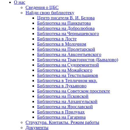
О нас
Сведения о ЦБС
Найди свою библиотеку
Центр писателя В. И. Белова
Библиотека на Панкратова
Библиотека на Добролюбова
Библиотека на Чернышевского
Библиотека в Лосте
Библиотека в Молочном
Библиотека на Пролетарской
Библиотека на Авксентьевского
Библиотека на Трактористов (Бывалово)
Библиотека на Судоремонтной
Библиотека на Можайского
Библиотека на Текстильщиков
Библиотека в Тепличном мкр.
Библиотека в Лукьяново
Библиотека на Советском проспекте
Библиотека на Псковской
Библиотека на Архангельской
Библиотека на Ярославской
Библиотека в Прилуках
Библиотека на Гагарина
Структура. Контакты. Режим работы
Документы