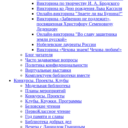
Викторина по творчеству И. А. Бродского
Викторина ко Дню рождения Льва Кассиля
Онлайн-викторина "Знаете ли вы Бунина?"
Викторина «Забвению не подлежит»,
посвященная Христофору Семеновичу
Леденцову
Онлайн-викторина "Во славу защитника
земли русской»
Нобелевские лауреаты России
Викторина «Чехова знаем! Чехова любим!»
Блог читателя
Часто задаваемые вопросы
Политика конфиденциальности
Виртуальные выставки
Комплектуем библиотеки вместе
Конкурсы. Проекты. Клубы
Модельная библиотека
Планы мероприятий
Конкурсы. Проекты
Клубы. Кружки. Программы
Беловские чтения
ПервоКлассное чтение
Год памяти и славы
Библиотека добрых дел
Вечера с Даниилом Граниным