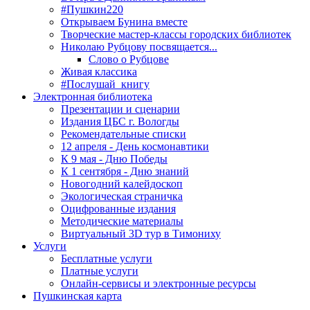
#Пушкин220
Открываем Бунина вместе
Творческие мастер-классы городских библиотек
Николаю Рубцову посвящается...
Слово о Рубцове
Живая классика
#Послушай_книгу
Электронная библиотека
Презентации и сценарии
Издания ЦБС г. Вологды
Рекомендательные списки
12 апреля - День космонавтики
К 9 мая - Дню Победы
К 1 сентября - Дню знаний
Новогодний калейдоскоп
Экологическая страничка
Оцифрованные издания
Методические материалы
Виртуальный 3D тур в Тимониху
Услуги
Бесплатные услуги
Платные услуги
Онлайн-сервисы и электронные ресурсы
Пушкинская карта