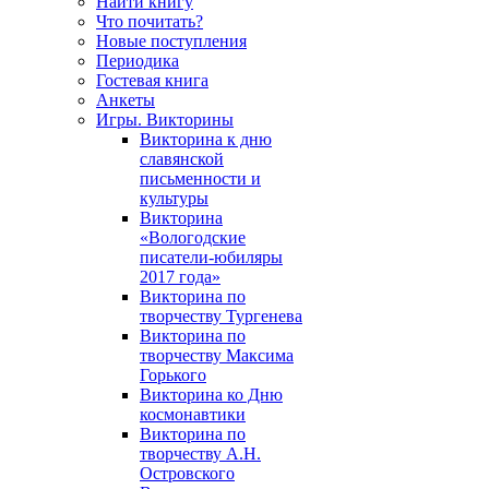
Найти книгу
Что почитать?
Новые поступления
Периодика
Гостевая книга
Анкеты
Игры. Викторины
Викторина к дню
славянской
письменности и
культуры
Викторина
«Вологодские
писатели-юбиляры
2017 года»
Викторина по
творчеству Тургенева
Викторина по
творчеству Максима
Горького
Викторина ко Дню
космонавтики
Викторина по
творчеству А.Н.
Островского