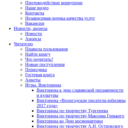
Противодействие коррупции
Наше видео
Контакты
Независимая оценка качества услуг
Вакансии
Новости, анонсы
Новости
Анонсы
Читателю
Правила пользования
Найти книгу
Что почитать?
Новые поступления
Периодика
Гостевая книга
Анкеты
Игры. Викторины
Викторина к дню славянской письменности
и культуры
Викторина «Вологодские писатели-юбиляры
2017 года»
Викторина по творчеству Тургенева
Викторина по творчеству Максима Горького
Викторина ко Дню космонавтики
Викторина по творчеству А.Н. Островского