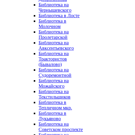
Библиотека на
Чернышевского
Библиотека в Лосте
Библиотека в
Молочном
Библиотека на
Пролетарской
Библиотека на
Авксентьевского
Библиотека на
Трактористов
(Бывалово)
Библиотека на
Судоремонтной
Библиотека на
Можайского
Библиотека на
Текстильщиков
Библиотека в
Тепличном мкр.
Библиотека в
Лукьяново
Библиотека на
Советском проспекте
Библиотека на