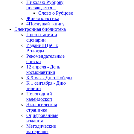
Николаю Рубцову
посвящается...
Слово о Рубцове
Живая классика
#Послушай_книгу
Электронная библиотека
Презентации и
сценарии
Издания ЦБС г.
Вологды
Рекомендательные
списки
12 апреля - День
космонавтики
К 9 мая - Дню Победы
К 1 сентября - Дню
знаний
Новогодний
калейдоскоп
Экологическая
страничка
Оцифрованные
издания
Методические
материалы