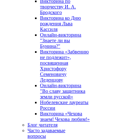
Викторина по
творчеству И. А.
Бродского
Викторина ко Дню
рождения Льва
Кассиля
Онлайн-викторина
"Знаете ли вы
Бунина?"
Викторина «Забвению
не подлежит»,
посвященная
Христофору
Семеновичу
Леденцову
Онлайн-викторина
"Во славу защитника
земли русской»
Нобелевские лауреаты
России
Викторина «Чехова
знаем! Чехова любим!»
Блог читателя
Часто задаваемые
вопросы