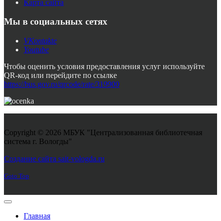
Карта сайта
Мы в социальных сетях
VKontakte
Youtube
Чтобы оценить условия предоставления услуг используйте
QR-код или перейдите по ссылке
https://bus.gov.ru/qrcode/rate/319900
Copyright © 2026 МБУК "Централизованная библиотечная
система г. Вологды"
Joomla! 3 Templates
Создание сайта sait-vologda.ru
Goto Top
Главная