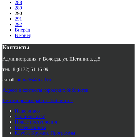
288
289
290
291
292
Вперёд
В конец
Контакты
Администрация: г. Вологда, ул. Щетинина, д.5
тел.: 8 (8172) 51-16-09
e-mail:
adm-cbs@mail.ru
Адреса и контакты городских библиотек
Летний режим работы библиотек
Наше видео
Что почитать?
Новые поступления
Гостевая книга
Клубы. Кружки. Программы