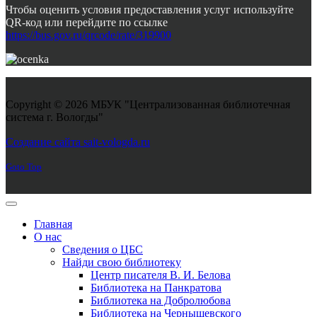
Чтобы оценить условия предоставления услуг используйте
QR-код или перейдите по ссылке
https://bus.gov.ru/qrcode/rate/319900
Copyright © 2026 МБУК "Централизованная библиотечная
система г. Вологды"
Joomla! 3 Templates
Создание сайта sait-vologda.ru
Goto Top
Главная
О нас
Сведения о ЦБС
Найди свою библиотеку
Центр писателя В. И. Белова
Библиотека на Панкратова
Библиотека на Добролюбова
Библиотека на Чернышевского