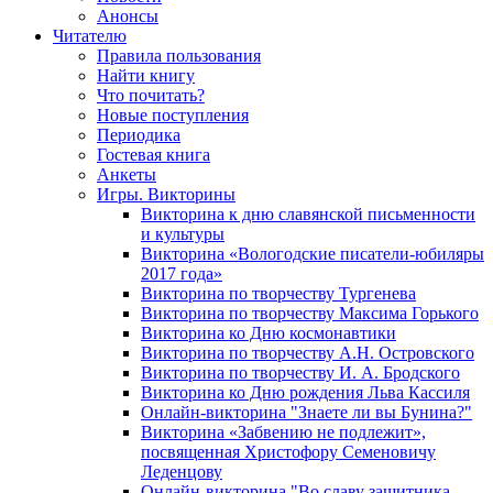
Анонсы
Читателю
Правила пользования
Найти книгу
Что почитать?
Новые поступления
Периодика
Гостевая книга
Анкеты
Игры. Викторины
Викторина к дню славянской письменности
и культуры
Викторина «Вологодские писатели-юбиляры
2017 года»
Викторина по творчеству Тургенева
Викторина по творчеству Максима Горького
Викторина ко Дню космонавтики
Викторина по творчеству А.Н. Островского
Викторина по творчеству И. А. Бродского
Викторина ко Дню рождения Льва Кассиля
Онлайн-викторина "Знаете ли вы Бунина?"
Викторина «Забвению не подлежит»,
посвященная Христофору Семеновичу
Леденцову
Онлайн-викторина "Во славу защитника