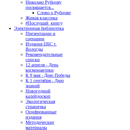
Николаю Рубцову
посвящается...
Слово о Рубцове
Живая классика
#Послушай_книгу
Электронная библиотека
Презентации и
сценарии
Издания ЦБС г.
Вологды
Рекомендательные
списки
12 апреля - День
космонавтики
К 9 мая - Дню Победы
К 1 сентября - Дню
знаний
Новогодний
калейдоскоп
Экологическая
страничка
Оцифрованные
издания
Методические
материалы