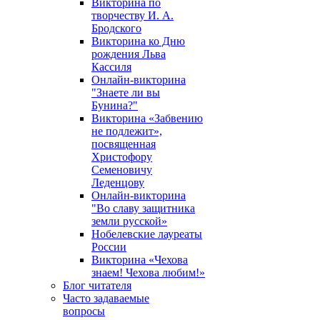
Викторина по
творчеству И. А.
Бродского
Викторина ко Дню
рождения Льва
Кассиля
Онлайн-викторина
"Знаете ли вы
Бунина?"
Викторина «Забвению
не подлежит»,
посвященная
Христофору
Семеновичу
Леденцову
Онлайн-викторина
"Во славу защитника
земли русской»
Нобелевские лауреаты
России
Викторина «Чехова
знаем! Чехова любим!»
Блог читателя
Часто задаваемые
вопросы