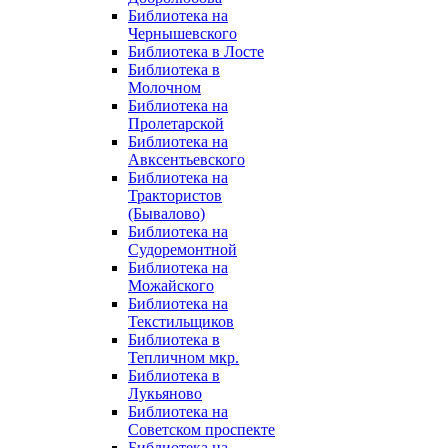
Библиотека на
Чернышевского
Библиотека в Лосте
Библиотека в
Молочном
Библиотека на
Пролетарской
Библиотека на
Авксентьевского
Библиотека на
Трактористов
(Бывалово)
Библиотека на
Судоремонтной
Библиотека на
Можайского
Библиотека на
Текстильщиков
Библиотека в
Тепличном мкр.
Библиотека в
Лукьяново
Библиотека на
Советском проспекте
Библиотека на