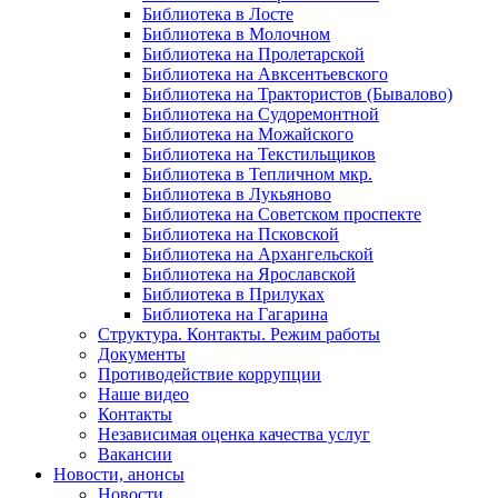
Библиотека в Лосте
Библиотека в Молочном
Библиотека на Пролетарской
Библиотека на Авксентьевского
Библиотека на Трактористов (Бывалово)
Библиотека на Судоремонтной
Библиотека на Можайского
Библиотека на Текстильщиков
Библиотека в Тепличном мкр.
Библиотека в Лукьяново
Библиотека на Советском проспекте
Библиотека на Псковской
Библиотека на Архангельской
Библиотека на Ярославской
Библиотека в Прилуках
Библиотека на Гагарина
Структура. Контакты. Режим работы
Документы
Противодействие коррупции
Наше видео
Контакты
Независимая оценка качества услуг
Вакансии
Новости, анонсы
Новости