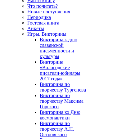
Найти книгу
Что почитать?
Новые поступления
Периодика
Гостевая книга
Анкеты
Игры. Викторины
Викторина к дню
славянской
письменности и
культуры
Викторина
«Вологодские
писатели-юбиляры
2017 года»
Викторина по
творчеству Тургенева
Викторина по
творчеству Максима
Горького
Викторина ко Дню
космонавтики
Викторина по
творчеству А.Н.
Островского