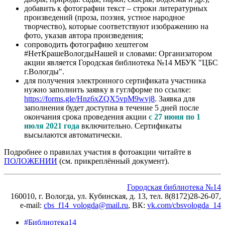
добавить к фотографии текст – строки литературных
произведений (проза, поэзия, устное народное
творчество), которые соответствуют изображению на
фото, указав автора произведения;
сопроводить фотографию хештегом
#НетКрашеВологдыНашей и словами: Организатором
акции является Городская библиотека №14 МБУК "ЦБС
г.Вологды".
для получения электронного сертификата участника
нужно заполнить заявку в гуглформе по ссылке:
https://forms.gle/Hnz6xZQX5vpM9wvj8
. Заявка для
заполнения будет доступна в течение 5 дней после
окончания срока проведения акции
с 27 июня по 1
июля 2021 года
включительно. Сертификаты
высылаются автоматически.
Подробнее о правилах участия в фотоакции читайте в
ПОЛОЖЕНИИ
(см. прикреплённый документ).
Городская библиотека №14
160010, г. Вологда, ул. Кубинская, д. 13, тел. 8(8172)28-26-07,
e-mail:
cbs_f14_vologda@mail.ru
, ВК
:
vk.com/cbsvologda_14
#Библиотека14