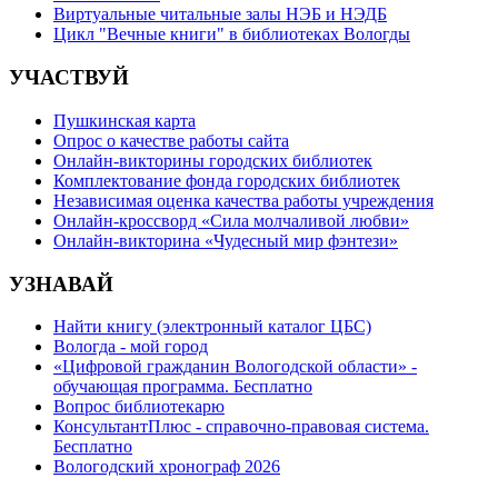
Виртуальные читальные залы НЭБ и НЭДБ
Цикл "Вечные книги" в библиотеках Вологды
УЧАСТВУЙ
Пушкинская карта
Опрос о качестве работы сайта
Онлайн-викторины городских библиотек
Комплектование фонда городских библиотек
Независимая оценка качества работы учреждения
Онлайн-кроссворд «Сила молчаливой любви»
Онлайн-викторина «Чудесный мир фэнтези»
УЗНАВАЙ
Найти книгу (электронный каталог ЦБС)
Вологда - мой город
«Цифровой гражданин Вологодской области» -
обучающая программа. Бесплатно
Вопрос библиотекарю
КонсультантПлюс - справочно-правовая система.
Бесплатно
Вологодский хронограф 2026