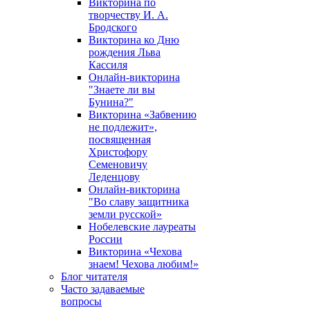
Викторина по
творчеству И. А.
Бродского
Викторина ко Дню
рождения Льва
Кассиля
Онлайн-викторина
"Знаете ли вы
Бунина?"
Викторина «Забвению
не подлежит»,
посвященная
Христофору
Семеновичу
Леденцову
Онлайн-викторина
"Во славу защитника
земли русской»
Нобелевские лауреаты
России
Викторина «Чехова
знаем! Чехова любим!»
Блог читателя
Часто задаваемые
вопросы