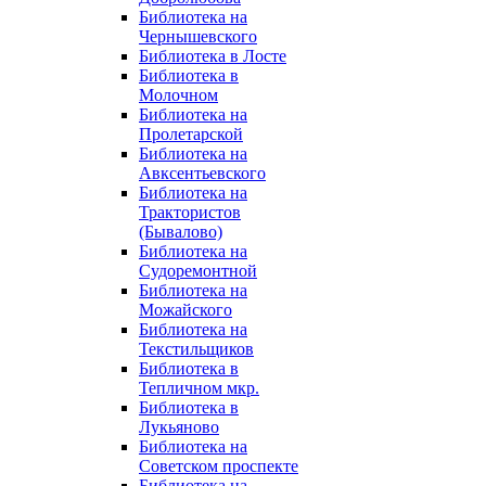
Библиотека на
Чернышевского
Библиотека в Лосте
Библиотека в
Молочном
Библиотека на
Пролетарской
Библиотека на
Авксентьевского
Библиотека на
Трактористов
(Бывалово)
Библиотека на
Судоремонтной
Библиотека на
Можайского
Библиотека на
Текстильщиков
Библиотека в
Тепличном мкр.
Библиотека в
Лукьяново
Библиотека на
Советском проспекте
Библиотека на