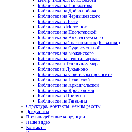
Центр писателя В. И. Белова
Библиотека на Панкратова
Библиотека на Добролюбова
Библиотека на Чернышевского
Библиотека в Лосте
Библиотека в Молочном
Библиотека на Пролетарской
Библиотека на Авксентьевского
Библиотека на Трактористов (Бывалово)
Библиотека на Судоремонтной
Библиотека на Можайского
Библиотека на Текстильщиков
Библиотека в Тепличном мкр.
Библиотека в Лукьяново
Библиотека на Советском проспекте
Библиотека на Псковской
Библиотека на Архангельской
Библиотека на Ярославской
Библиотека в Прилуках
Библиотека на Гагарина
Структура. Контакты. Режим работы
Документы
Противодействие коррупции
Наше видео
Контакты