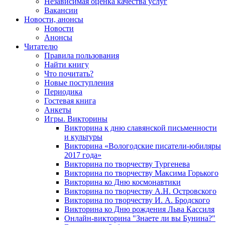
Независимая оценка качества услуг
Вакансии
Новости, анонсы
Новости
Анонсы
Читателю
Правила пользования
Найти книгу
Что почитать?
Новые поступления
Периодика
Гостевая книга
Анкеты
Игры. Викторины
Викторина к дню славянской письменности
и культуры
Викторина «Вологодские писатели-юбиляры
2017 года»
Викторина по творчеству Тургенева
Викторина по творчеству Максима Горького
Викторина ко Дню космонавтики
Викторина по творчеству А.Н. Островского
Викторина по творчеству И. А. Бродского
Викторина ко Дню рождения Льва Кассиля
Онлайн-викторина "Знаете ли вы Бунина?"