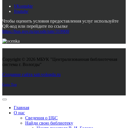
VKontakte
Youtube
Чтобы оценить условия предоставления услуг используйте
QR-код или перейдите по ссылке
https://bus.gov.ru/qrcode/rate/319900
Copyright © 2026 МБУК "Централизованная библиотечная
система г. Вологды"
Joomla! 3 Templates
Создание сайта sait-vologda.ru
Goto Top
Главная
О нас
Сведения о ЦБС
Найди свою библиотеку