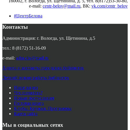
160002, г. Вологда, ул. Щетинина, д. 5, тел. 8(8172)53-30-80,
e-mail:
centr-belov@mail.ru
, ВК
:
vk.com/centr_belov
#ЦентрБелова
Контакты
Администрация: г. Вологда, ул. Щетинина, д.5
тел.: 8 (8172) 51-16-09
e-mail:
adm-cbs@mail.ru
Адреса и контакты городских библиотек
Летний режим работы библиотек
Наше видео
Что почитать?
Новые поступления
Гостевая книга
Клубы. Кружки. Программы
Карта сайта
Мы в социальных сетях