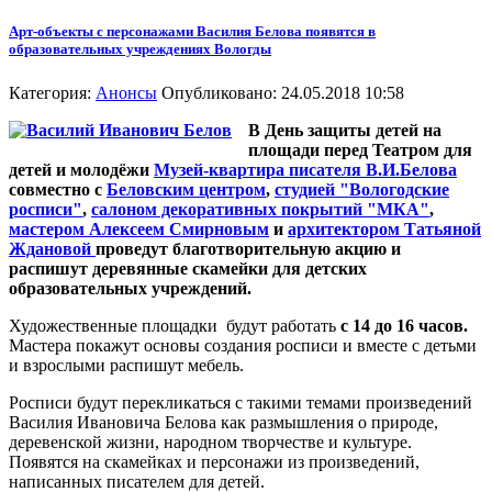
Арт-объекты с персонажами Василия Белова появятся в
образовательных учреждениях Вологды
Категория:
Анонсы
Опубликовано: 24.05.2018 10:58
В День защиты детей на
площади перед Театром для
детей и молодёжи
Музей-квартира писателя В.И.Белова
совместно с
Беловским центром
,
студией "Вологодские
росписи"
,
салоном декоративных покрытий "МКА"
,
мастером Алексеем Смирновым
и
архитектором Татьяной
Ждановой
проведут благотворительную акцию и
распишут деревянные скамейки для детских
образовательных учреждений.
Художественные площадки будут работать
с 14 до 16 часов.
Мастера покажут основы создания росписи и вместе с детьми
и взрослыми распишут мебель.
Росписи будут перекликаться с такими темами произведений
Василия Ивановича Белова как размышления о природе,
деревенской жизни, народном творчестве и культуре.
Появятся на скамейках и персонажи из произведений,
написанных писателем для детей.