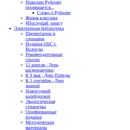
Николаю Рубцову
посвящается...
Слово о Рубцове
Живая классика
#Послушай_книгу
Электронная библиотека
Презентации и
сценарии
Издания ЦБС г.
Вологды
Рекомендательные
списки
12 апреля - День
космонавтики
К 9 мая - Дню Победы
К 1 сентября - Дню
знаний
Новогодний
калейдоскоп
Экологическая
страничка
Оцифрованные
издания
Методические
материалы