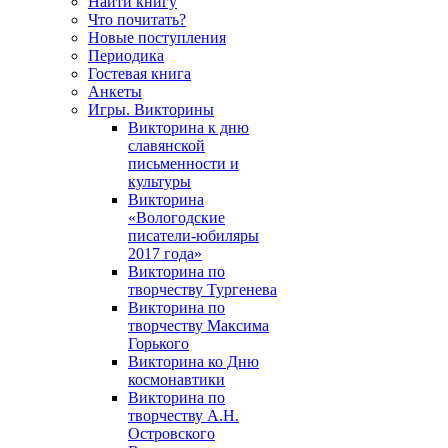
Найти книгу
Что почитать?
Новые поступления
Периодика
Гостевая книга
Анкеты
Игры. Викторины
Викторина к дню
славянской
письменности и
культуры
Викторина
«Вологодские
писатели-юбиляры
2017 года»
Викторина по
творчеству Тургенева
Викторина по
творчеству Максима
Горького
Викторина ко Дню
космонавтики
Викторина по
творчеству А.Н.
Островского