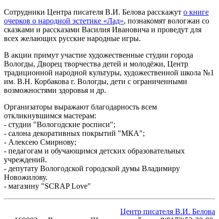
Сотрудники Центра писателя В.И. Белова расскажут
о книге
очерков о народной эстетике «Лад»
, познакомят вологжан со
сказками и рассказами Василия Ивановича и проведут для
всех желающих русские народные игры.
В акции примут участие художественные студии города
Вологды, Дворец творчества детей и молодёжи, Центр
традиционной народной культуры, художественной школа №1
им. В.Н. Корбакова г. Вологды, дети с ограниченными
возможностями здоровья и др.
Организаторы выражают благодарность всем
откликнувшимся мастерам:
- студии "Вологодские росписи";
- салона декоративных покрытий "МКА";
- Алексею Смирнову;
- педагогам и обучающимся детских образовательных
учреждений.
- депутату Вологодской городской думы Владимиру
Новожилову.
- магазину "SCRAP Love"
Центр писателя В.И. Белова