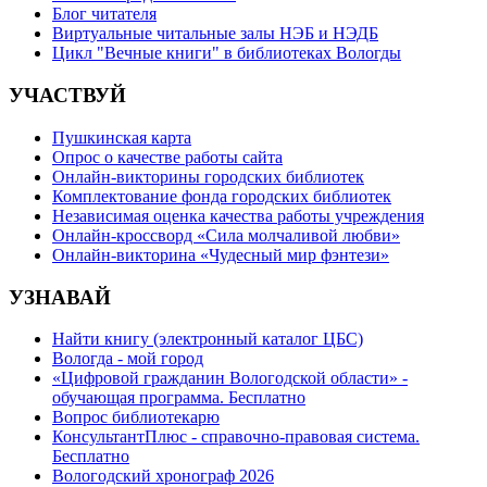
Блог читателя
Виртуальные читальные залы НЭБ и НЭДБ
Цикл "Вечные книги" в библиотеках Вологды
УЧАСТВУЙ
Пушкинская карта
Опрос о качестве работы сайта
Онлайн-викторины городских библиотек
Комплектование фонда городских библиотек
Независимая оценка качества работы учреждения
Онлайн-кроссворд «Сила молчаливой любви»
Онлайн-викторина «Чудесный мир фэнтези»
УЗНАВАЙ
Найти книгу (электронный каталог ЦБС)
Вологда - мой город
«Цифровой гражданин Вологодской области» -
обучающая программа. Бесплатно
Вопрос библиотекарю
КонсультантПлюс - справочно-правовая система.
Бесплатно
Вологодский хронограф 2026