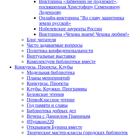
Викторина «Забвению не подлежит»,
посвященная Христофору Семеновичу
Леденцову
Онлайн-викторина "Во славу защитника
земли русской»
Нобелевские лауреаты России
Викторина «Чехова знаем! Чехова любим!»
Блог читателя
Часто задаваемые вопросы
Политика конфиденциальности
Виртуальные выставки
Комплектуем библиотеки вместе
Конкурсы. Проекты. Клубы
Модельная библиотека
Планы мероприятий
Конкурсы. Проекты
Клубы. Кружки. Программы
Беловские чтения
ПервоКлассное чтение
Год памяти и славы
Библиотека добрых дел
Вечера с Даниилом Граниным
#Пушкин220
Открываем Бунина вместе
Творческие мастер-классы городских библиотек