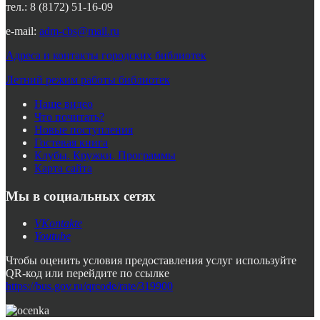
тел.: 8 (8172) 51-16-09
e-mail:
adm-cbs@mail.ru
Адреса и контакты городских библиотек
Летний режим работы библиотек
Наше видео
Что почитать?
Новые поступления
Гостевая книга
Клубы. Кружки. Программы
Карта сайта
Мы в социальных сетях
VKontakte
Youtube
Чтобы оценить условия предоставления услуг используйте
QR-код или перейдите по ссылке
https://bus.gov.ru/qrcode/rate/319900