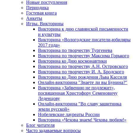
Новые поступления
Периодика
Гостевая книга
Анкеты
Игры. Викторины
Викторина к дню славянской письменности
и культуры
Викторина «Вологодские писатели-юбиляры
2017 года»
Викторина по творчеству Тургенева
Викторина по творчеству Максима Горького
Викторина ко Дню космонавтики
Викторина по творчеству А.Н. Островского
Викторина по творчеству И. А. Бродского
Викторина ко Дню рождения Льва Кассиля
Онлайн-викторина "Знаете ли вы Бунина?"
Викторина «Забвению не подлежит»,
посвященная Христофору Семеновичу
Леденцову
Онлайн-викторина "Во славу защитника
земли русской»
Нобелевские лауреаты России
Викторина «Чехова знаем! Чехова любим!»
Блог читателя
Часто задаваемые вопросы