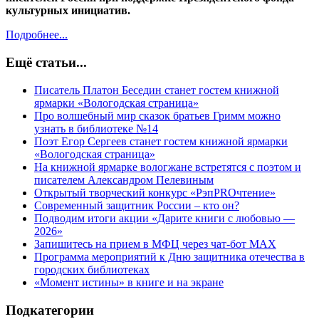
культурных инициатив.
Подробнее...
Ещё статьи...
Писатель Платон Беседин станет гостем книжной
ярмарки «Вологодская страница»
Про волшебный мир сказок братьев Гримм можно
узнать в библиотеке №14
Поэт Егор Сергеев станет гостем книжной ярмарки
«Вологодская страница»
На книжной ярмарке вологжане встретятся с поэтом и
писателем Александром Пелевиным
Открытый творческий конкурс «РэпPROчтение»
Современный защитник России – кто он?
Подводим итоги акции «Дарите книги с любовью —
2026»
Запишитесь на прием в МФЦ через чат-бот MAX
Программа мероприятий к Дню защитника отечества в
городских библиотеках
«Момент истины» в книге и на экране
Подкатегории