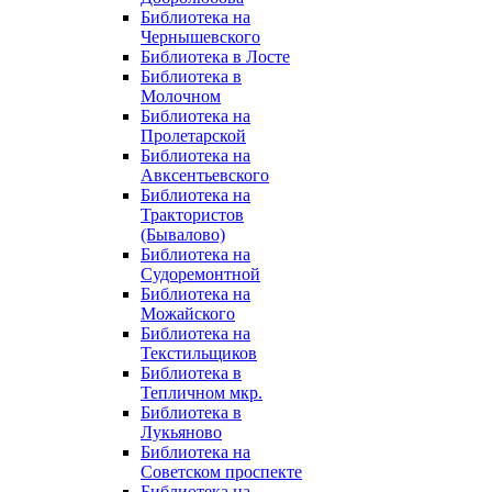
Библиотека на
Чернышевского
Библиотека в Лосте
Библиотека в
Молочном
Библиотека на
Пролетарской
Библиотека на
Авксентьевского
Библиотека на
Трактористов
(Бывалово)
Библиотека на
Судоремонтной
Библиотека на
Можайского
Библиотека на
Текстильщиков
Библиотека в
Тепличном мкр.
Библиотека в
Лукьяново
Библиотека на
Советском проспекте
Библиотека на