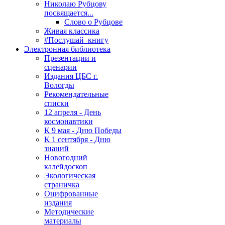
Николаю Рубцову
посвящается...
Слово о Рубцове
Живая классика
#Послушай_книгу
Электронная библиотека
Презентации и
сценарии
Издания ЦБС г.
Вологды
Рекомендательные
списки
12 апреля - День
космонавтики
К 9 мая - Дню Победы
К 1 сентября - Дню
знаний
Новогодний
калейдоскоп
Экологическая
страничка
Оцифрованные
издания
Методические
материалы