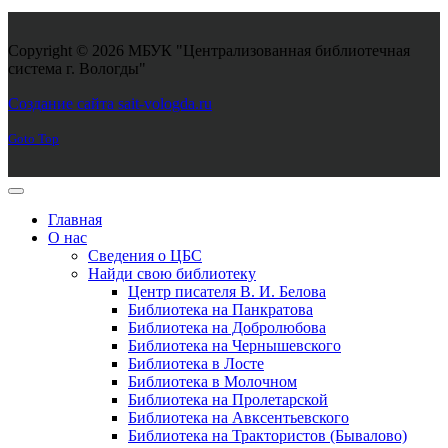
Copyright © 2026 МБУК "Централизованная библиотечная
система г. Вологды"
Joomla! 3 Templates
Создание сайта sait-vologda.ru
Goto Top
Главная
О нас
Сведения о ЦБС
Найди свою библиотеку
Центр писателя В. И. Белова
Библиотека на Панкратова
Библиотека на Добролюбова
Библиотека на Чернышевского
Библиотека в Лосте
Библиотека в Молочном
Библиотека на Пролетарской
Библиотека на Авксентьевского
Библиотека на Трактористов (Бывалово)