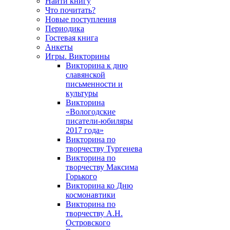
Найти книгу
Что почитать?
Новые поступления
Периодика
Гостевая книга
Анкеты
Игры. Викторины
Викторина к дню
славянской
письменности и
культуры
Викторина
«Вологодские
писатели-юбиляры
2017 года»
Викторина по
творчеству Тургенева
Викторина по
творчеству Максима
Горького
Викторина ко Дню
космонавтики
Викторина по
творчеству А.Н.
Островского