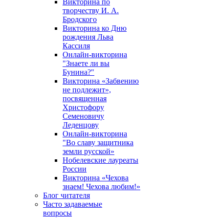
Викторина по
творчеству И. А.
Бродского
Викторина ко Дню
рождения Льва
Кассиля
Онлайн-викторина
"Знаете ли вы
Бунина?"
Викторина «Забвению
не подлежит»,
посвященная
Христофору
Семеновичу
Леденцову
Онлайн-викторина
"Во славу защитника
земли русской»
Нобелевские лауреаты
России
Викторина «Чехова
знаем! Чехова любим!»
Блог читателя
Часто задаваемые
вопросы