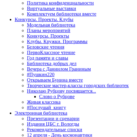
Политика конфиденциальности
Виртуальные выставки
Комплектуем библиотеки вместе
Конкурсы. Проекты. Клубы
Модельная библиотека
Планы мероприятий
Конкурсы. Проекты
Клубы. Кружки. Программы
Беловские чтения
ПервоКлассное чтение
Год памяти и славы
Библиотека добрых дел
Вечера с Даниилом Граниным
#Пушкин220
Открываем Бунина вместе
Творческие мастер-классы городских библиотек
Николаю Рубцову посвящается...
Слово о Рубцове
Живая классика
#Послушай_книгу
Электронная библиотека
Презентации и сценарии
Издания ЦБС г. Вологды
Рекомендательные списки
12 апреля - День космонавтики