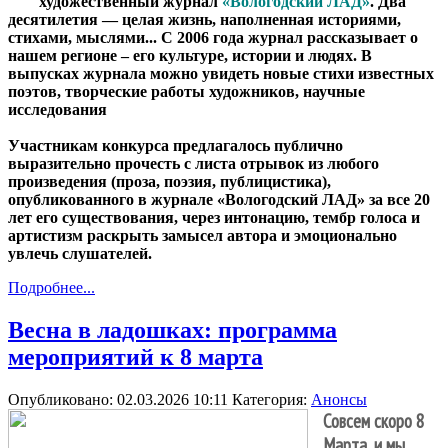
художественный журнал
«Вологодский ЛАД»
. Два
десятилетия — целая жизнь, наполненная историями,
стихами, мыслями...
С 2006 года журнал рассказывает о
нашем регионе – его культуре, истории и людях. В
выпусках журнала можно увидеть новые стихи известных
поэтов, творческие работы художников, научные
исследования
Участникам конкурса предлагалось публично
выразительно прочесть с листа отрывок из любого
произведения (проза, поэзия, публицистика),
опубликованного в журнале «Вологодский ЛАД» за все 20
лет его существования, через интонацию, тембр голоса и
артистизм раскрыть замысел автора и эмоционально
увлечь слушателей.
Подробнее...
Весна в ладошках: программа
мероприятий к 8 марта
Опубликовано: 02.03.2026 10:11
Категория:
Анонсы
Совсем скоро 8
Марта, и мы