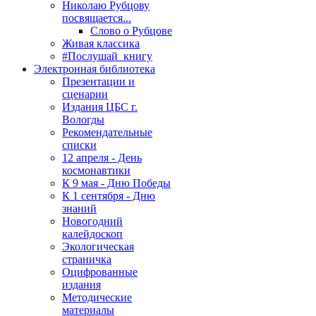
Николаю Рубцову
посвящается...
Слово о Рубцове
Живая классика
#Послушай_книгу
Электронная библиотека
Презентации и
сценарии
Издания ЦБС г.
Вологды
Рекомендательные
списки
12 апреля - День
космонавтики
К 9 мая - Дню Победы
К 1 сентября - Дню
знаний
Новогодний
калейдоскоп
Экологическая
страничка
Оцифрованные
издания
Методические
материалы