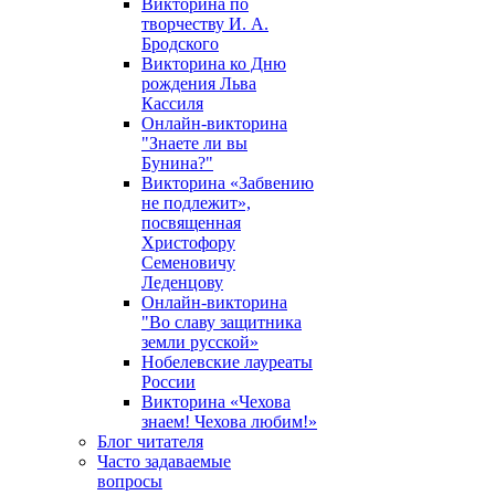
Викторина по
творчеству И. А.
Бродского
Викторина ко Дню
рождения Льва
Кассиля
Онлайн-викторина
"Знаете ли вы
Бунина?"
Викторина «Забвению
не подлежит»,
посвященная
Христофору
Семеновичу
Леденцову
Онлайн-викторина
"Во славу защитника
земли русской»
Нобелевские лауреаты
России
Викторина «Чехова
знаем! Чехова любим!»
Блог читателя
Часто задаваемые
вопросы