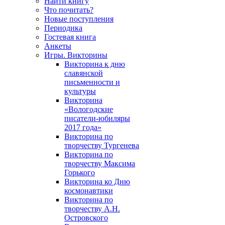
Найти книгу
Что почитать?
Новые поступления
Периодика
Гостевая книга
Анкеты
Игры. Викторины
Викторина к дню
славянской
письменности и
культуры
Викторина
«Вологодские
писатели-юбиляры
2017 года»
Викторина по
творчеству Тургенева
Викторина по
творчеству Максима
Горького
Викторина ко Дню
космонавтики
Викторина по
творчеству А.Н.
Островского