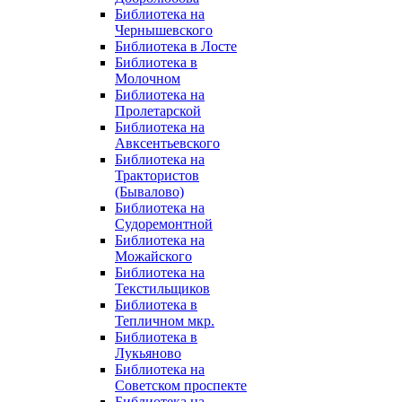
Библиотека на
Чернышевского
Библиотека в Лосте
Библиотека в
Молочном
Библиотека на
Пролетарской
Библиотека на
Авксентьевского
Библиотека на
Трактористов
(Бывалово)
Библиотека на
Судоремонтной
Библиотека на
Можайского
Библиотека на
Текстильщиков
Библиотека в
Тепличном мкр.
Библиотека в
Лукьяново
Библиотека на
Советском проспекте
Библиотека на