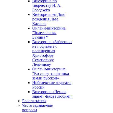
Викторина по
творчеству И. А.
Бродского
Викторина ко Дню
рождения Льва
Кассиля
Онлайн-викторина
"Знаете ли вы
Бунина?"
Викторина «Забвению
не подлежит»,
посвященная
Христофору
Семеновичу
Леденцову
Онлайн-викторина
"Во славу защитника
земли русской»
Нобелевские лауреаты
России
Викторина «Чехова
знаем! Чехова любим!»
Блог читателя
Часто задаваемые
вопросы