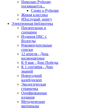
Николаю Рубцову
посвящается...
Слово о Рубцове
Живая классика
#Послушай_книгу
Электронная библиотека
Презентации и
сценарии
Издания ЦБС г.
Вологды
Рекомендательные
списки
12 апреля - День
космонавтики
К 9 мая - Дню Победы
К 1 сентября - Дню
знаний
Новогодний
калейдоскоп
Экологическая
страничка
Оцифрованные
издания
Методические
материалы