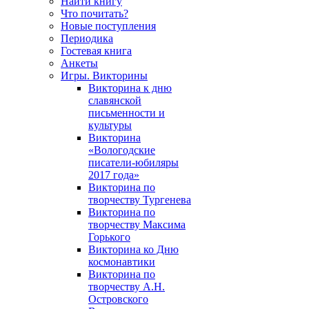
Найти книгу
Что почитать?
Новые поступления
Периодика
Гостевая книга
Анкеты
Игры. Викторины
Викторина к дню
славянской
письменности и
культуры
Викторина
«Вологодские
писатели-юбиляры
2017 года»
Викторина по
творчеству Тургенева
Викторина по
творчеству Максима
Горького
Викторина ко Дню
космонавтики
Викторина по
творчеству А.Н.
Островского