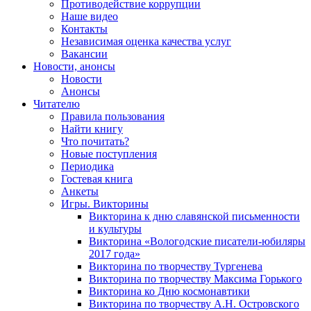
Противодействие коррупции
Наше видео
Контакты
Независимая оценка качества услуг
Вакансии
Новости, анонсы
Новости
Анонсы
Читателю
Правила пользования
Найти книгу
Что почитать?
Новые поступления
Периодика
Гостевая книга
Анкеты
Игры. Викторины
Викторина к дню славянской письменности
и культуры
Викторина «Вологодские писатели-юбиляры
2017 года»
Викторина по творчеству Тургенева
Викторина по творчеству Максима Горького
Викторина ко Дню космонавтики
Викторина по творчеству А.Н. Островского