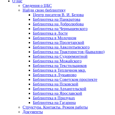
О нас
Сведения о ЦБС
Найди свою библиотеку
Центр писателя В. И. Белова
Библиотека на Панкратова
Библиотека на Добролюбова
Библиотека на Чернышевского
Библиотека в Лосте
Библиотека в Молочном
Библиотека на Пролетарской
Библиотека на Авксентьевского
Библиотека на Трактористов (Бывалово)
Библиотека на Судоремонтной
Библиотека на Можайского
Библиотека на Текстильщиков
Библиотека в Тепличном мкр.
Библиотека в Лукьяново
Библиотека на Советском проспекте
Библиотека на Псковской
Библиотека на Архангельской
Библиотека на Ярославской
Библиотека в Прилуках
Библиотека на Гагарина
Структура. Контакты. Режим работы
Документы