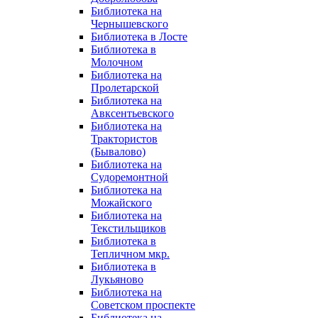
Библиотека на
Чернышевского
Библиотека в Лосте
Библиотека в
Молочном
Библиотека на
Пролетарской
Библиотека на
Авксентьевского
Библиотека на
Трактористов
(Бывалово)
Библиотека на
Судоремонтной
Библиотека на
Можайского
Библиотека на
Текстильщиков
Библиотека в
Тепличном мкр.
Библиотека в
Лукьяново
Библиотека на
Советском проспекте
Библиотека на