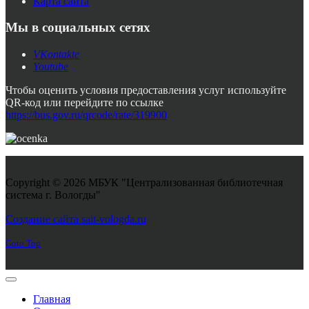
Карта сайта
Мы в социальных сетях
VKontakte
Youtube
Чтобы оценить условия предоставления услуг используйте
QR-код или перейдите по ссылке
https://bus.gov.ru/qrcode/rate/319900
Copyright © 2026 МБУК "Централизованная библиотечная
система г. Вологды"
Joomla! 3 Templates
Создание сайта sait-vologda.ru
Goto Top
Главная