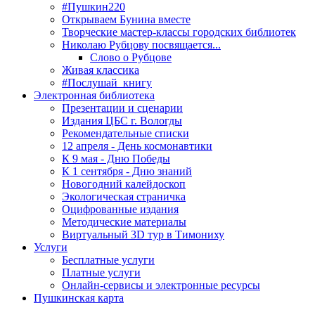
#Пушкин220
Открываем Бунина вместе
Творческие мастер-классы городских библиотек
Николаю Рубцову посвящается...
Слово о Рубцове
Живая классика
#Послушай_книгу
Электронная библиотека
Презентации и сценарии
Издания ЦБС г. Вологды
Рекомендательные списки
12 апреля - День космонавтики
К 9 мая - Дню Победы
К 1 сентября - Дню знаний
Новогодний калейдоскоп
Экологическая страничка
Оцифрованные издания
Методические материалы
Виртуальный 3D тур в Тимониху
Услуги
Бесплатные услуги
Платные услуги
Онлайн-сервисы и электронные ресурсы
Пушкинская карта