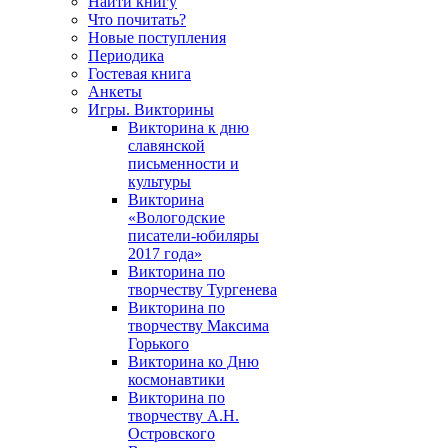
Найти книгу
Что почитать?
Новые поступления
Периодика
Гостевая книга
Анкеты
Игры. Викторины
Викторина к дню
славянской
письменности и
культуры
Викторина
«Вологодские
писатели-юбиляры
2017 года»
Викторина по
творчеству Тургенева
Викторина по
творчеству Максима
Горького
Викторина ко Дню
космонавтики
Викторина по
творчеству А.Н.
Островского