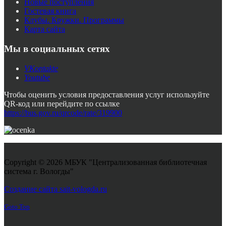
Новые поступления
Гостевая книга
Клубы. Кружки. Программы
Карта сайта
Мы в социальных сетях
VKontakte
Youtube
Чтобы оценить условия предоставления услуг используйте
QR-код или перейдите по ссылке
https://bus.gov.ru/qrcode/rate/319900
Copyright © 2026 МБУК "Централизованная библиотечная
система г. Вологды"
Joomla! 3 Templates
Создание сайта sait-vologda.ru
Goto Top