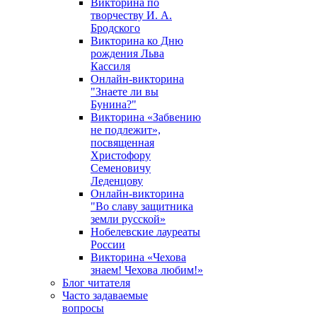
Викторина по
творчеству И. А.
Бродского
Викторина ко Дню
рождения Льва
Кассиля
Онлайн-викторина
"Знаете ли вы
Бунина?"
Викторина «Забвению
не подлежит»,
посвященная
Христофору
Семеновичу
Леденцову
Онлайн-викторина
"Во славу защитника
земли русской»
Нобелевские лауреаты
России
Викторина «Чехова
знаем! Чехова любим!»
Блог читателя
Часто задаваемые
вопросы