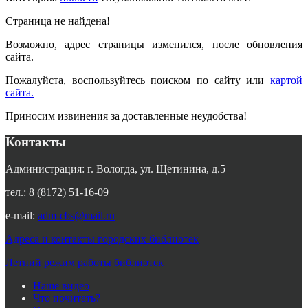
Страница не найдена!
Возможно, адрес страницы изменился, после обновления
сайта.
Пожалуйста, воспользуйтесь поиском по сайту или
картой
сайта.
Приносим извинения за доставленные неудобства!
Контакты
Администрация: г. Вологда, ул. Щетинина, д.5
тел.: 8 (8172) 51-16-09
e-mail:
adm-cbs@mail.ru
Адреса и контакты городских библиотек
Летний режим работы библиотек
Наше видео
Что почитать?