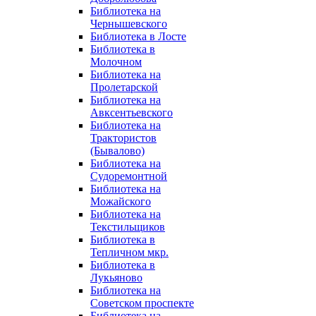
Библиотека на
Чернышевского
Библиотека в Лосте
Библиотека в
Молочном
Библиотека на
Пролетарской
Библиотека на
Авксентьевского
Библиотека на
Трактористов
(Бывалово)
Библиотека на
Судоремонтной
Библиотека на
Можайского
Библиотека на
Текстильщиков
Библиотека в
Тепличном мкр.
Библиотека в
Лукьяново
Библиотека на
Советском проспекте
Библиотека на