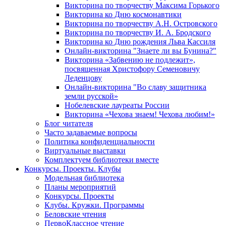
Викторина по творчеству Максима Горького
Викторина ко Дню космонавтики
Викторина по творчеству А.Н. Островского
Викторина по творчеству И. А. Бродского
Викторина ко Дню рождения Льва Кассиля
Онлайн-викторина "Знаете ли вы Бунина?"
Викторина «Забвению не подлежит»,
посвященная Христофору Семеновичу
Леденцову
Онлайн-викторина "Во славу защитника
земли русской»
Нобелевские лауреаты России
Викторина «Чехова знаем! Чехова любим!»
Блог читателя
Часто задаваемые вопросы
Политика конфиденциальности
Виртуальные выставки
Комплектуем библиотеки вместе
Конкурсы. Проекты. Клубы
Модельная библиотека
Планы мероприятий
Конкурсы. Проекты
Клубы. Кружки. Программы
Беловские чтения
ПервоКлассное чтение