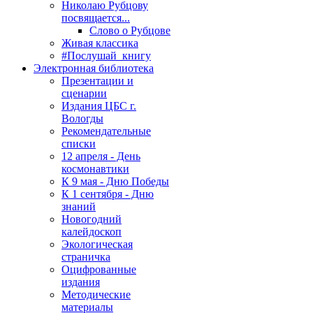
Николаю Рубцову
посвящается...
Слово о Рубцове
Живая классика
#Послушай_книгу
Электронная библиотека
Презентации и
сценарии
Издания ЦБС г.
Вологды
Рекомендательные
списки
12 апреля - День
космонавтики
К 9 мая - Дню Победы
К 1 сентября - Дню
знаний
Новогодний
калейдоскоп
Экологическая
страничка
Оцифрованные
издания
Методические
материалы