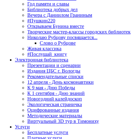
Год памяти и славы
Библиотека добрых дел
Вечера с Даниилом Граниным
#Пушкин220
Открываем Бунина вместе
Творческие мастер-классы городских библиотек
Николаю Рубцову посвящается...
Слово о Рубцове
Живая классика
#Послушай_книгу
Электронная библиотека
Презентации и сценарии
Издания ЦБС г. Вологды
Рекомендательные списки
12 апреля - День космонавтики
К 9 мая - Дню Победы
К 1 сентября - Дню знаний
Новогодний калейдоскоп
Экологическая страничка
Оцифрованные издания
Методические материалы
Виртуальный 3D тур в Тимониху
Услуги
Бесплатные услуги
Платные услуги