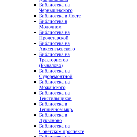
Библиотека на
Чернышевского
Библиотека в Лосте
Библиотека в
Молочном
Библиотека на
Пролетарской
Библиотека на
Авксентьевского
Библиотека на
Трактористов
(Бывалово)
Библиотека на
Судоремонтной
Библиотека на
Можайского
Библиотека на
Текстильщиков
Библиотека в
Тепличном мкр.
Библиотека в
Лукьяново
Библиотека на
Советском проспекте
Библиотека на