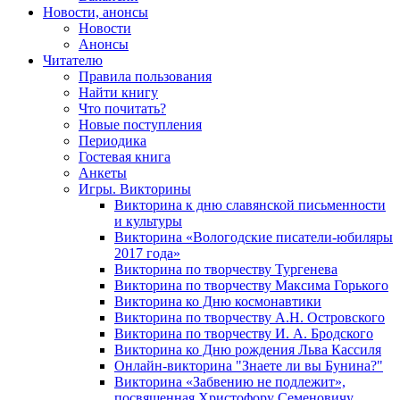
Новости, анонсы
Новости
Анонсы
Читателю
Правила пользования
Найти книгу
Что почитать?
Новые поступления
Периодика
Гостевая книга
Анкеты
Игры. Викторины
Викторина к дню славянской письменности
и культуры
Викторина «Вологодские писатели-юбиляры
2017 года»
Викторина по творчеству Тургенева
Викторина по творчеству Максима Горького
Викторина ко Дню космонавтики
Викторина по творчеству А.Н. Островского
Викторина по творчеству И. А. Бродского
Викторина ко Дню рождения Льва Кассиля
Онлайн-викторина "Знаете ли вы Бунина?"
Викторина «Забвению не подлежит»,
посвященная Христофору Семеновичу