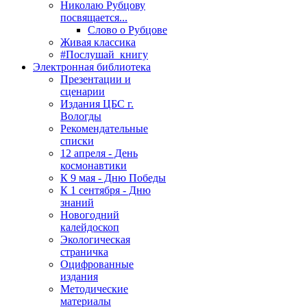
Николаю Рубцову
посвящается...
Слово о Рубцове
Живая классика
#Послушай_книгу
Электронная библиотека
Презентации и
сценарии
Издания ЦБС г.
Вологды
Рекомендательные
списки
12 апреля - День
космонавтики
К 9 мая - Дню Победы
К 1 сентября - Дню
знаний
Новогодний
калейдоскоп
Экологическая
страничка
Оцифрованные
издания
Методические
материалы