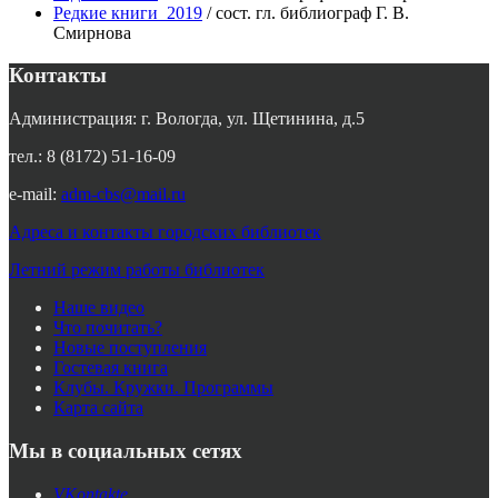
Редкие книги_2019
/ сост. гл. библиограф Г. В.
Смирнова
Контакты
Администрация: г. Вологда, ул. Щетинина, д.5
тел.: 8 (8172) 51-16-09
e-mail:
adm-cbs@mail.ru
Адреса и контакты городских библиотек
Летний режим работы библиотек
Наше видео
Что почитать?
Новые поступления
Гостевая книга
Клубы. Кружки. Программы
Карта сайта
Мы в социальных сетях
VKontakte