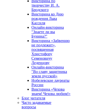
Викторина по
творчеству И. А.
Бродского
Викторина ко Дню
рождения Льва
Кассиля
Онлайн-викторина
"Знаете ли вы
Бунина?"
Викторина «Забвению
не подлежит»,
посвященная
Христофору
Семеновичу
Леденцову
Онлайн-викторина
"Во славу защитника
земли русской»
Нобелевские лауреаты
России
Викторина «Чехова
знаем! Чехова любим!»
Блог читателя
Часто задаваемые
вопросы