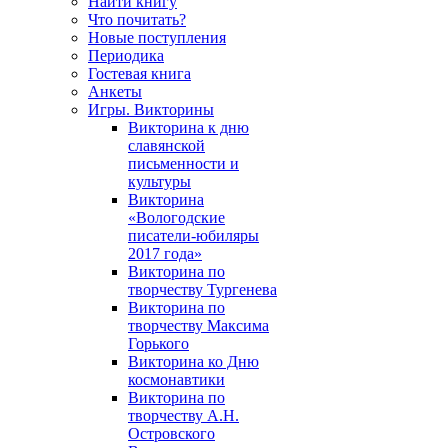
Найти книгу
Что почитать?
Новые поступления
Периодика
Гостевая книга
Анкеты
Игры. Викторины
Викторина к дню
славянской
письменности и
культуры
Викторина
«Вологодские
писатели-юбиляры
2017 года»
Викторина по
творчеству Тургенева
Викторина по
творчеству Максима
Горького
Викторина ко Дню
космонавтики
Викторина по
творчеству А.Н.
Островского