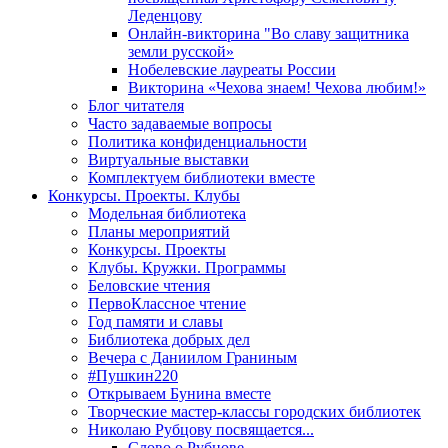
Леденцову
Онлайн-викторина "Во славу защитника
земли русской»
Нобелевские лауреаты России
Викторина «Чехова знаем! Чехова любим!»
Блог читателя
Часто задаваемые вопросы
Политика конфиденциальности
Виртуальные выставки
Комплектуем библиотеки вместе
Конкурсы. Проекты. Клубы
Модельная библиотека
Планы мероприятий
Конкурсы. Проекты
Клубы. Кружки. Программы
Беловские чтения
ПервоКлассное чтение
Год памяти и славы
Библиотека добрых дел
Вечера с Даниилом Граниным
#Пушкин220
Открываем Бунина вместе
Творческие мастер-классы городских библиотек
Николаю Рубцову посвящается...
Слово о Рубцове