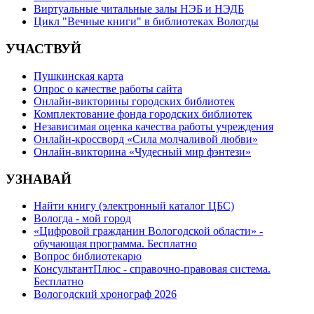
Виртуальные читальные залы НЭБ и НЭДБ
Цикл "Вечные книги" в библиотеках Вологды
УЧАСТВУЙ
Пушкинская карта
Опрос о качестве работы сайта
Онлайн-викторины городских библиотек
Комплектование фонда городских библиотек
Независимая оценка качества работы учреждения
Онлайн-кроссворд «Сила молчаливой любви»
Онлайн-викторина «Чудесный мир фэнтези»
УЗНАВАЙ
Найти книгу (электронный каталог ЦБС)
Вологда - мой город
«Цифровой гражданин Вологодской области» -
обучающая программа. Бесплатно
Вопрос библиотекарю
КонсультантПлюс - справочно-правовая система.
Бесплатно
Вологодский хронограф 2026