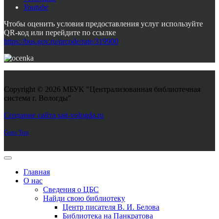
Youtube
Чтобы оценить условия предоставления услуг используйте
QR-код или перейдите по ссылке
https://bus.gov.ru/qrcode/rate/319900
Copyright © 2026 МБУК "Централизованная библиотечная
система г. Вологды"
Joomla! 3 Templates
Создание сайта sait-vologda.ru
Goto Top
Главная
О нас
Сведения о ЦБС
Найди свою библиотеку
Центр писателя В. И. Белова
Библиотека на Панкратова