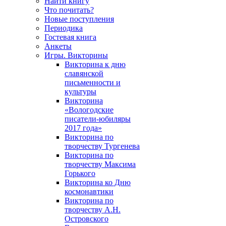
Найти книгу
Что почитать?
Новые поступления
Периодика
Гостевая книга
Анкеты
Игры. Викторины
Викторина к дню
славянской
письменности и
культуры
Викторина
«Вологодские
писатели-юбиляры
2017 года»
Викторина по
творчеству Тургенева
Викторина по
творчеству Максима
Горького
Викторина ко Дню
космонавтики
Викторина по
творчеству А.Н.
Островского