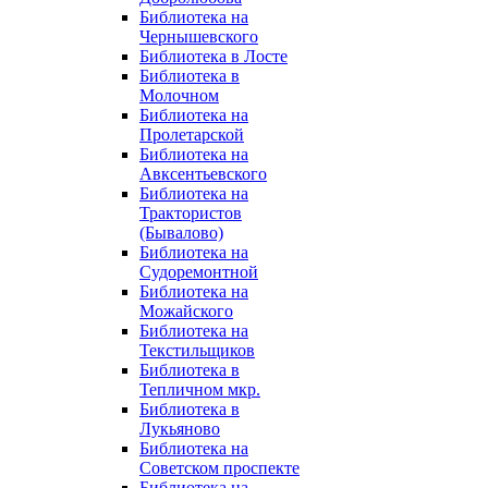
Библиотека на
Чернышевского
Библиотека в Лосте
Библиотека в
Молочном
Библиотека на
Пролетарской
Библиотека на
Авксентьевского
Библиотека на
Трактористов
(Бывалово)
Библиотека на
Судоремонтной
Библиотека на
Можайского
Библиотека на
Текстильщиков
Библиотека в
Тепличном мкр.
Библиотека в
Лукьяново
Библиотека на
Советском проспекте
Библиотека на