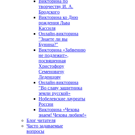
Викторина по
творчеству И. А.
Бродского
Викторина ко Дню
рождения Льва
Кассиля
Онлайн-викторина
"Знаете ли вы
Бунина?"
Викторина «Забвению
не подлежит»,
посвященная
Христофору
Семеновичу
Леденцову
Онлайн-викторина
"Во славу защитника
земли русской»
Нобелевские лауреаты
России
Викторина «Чехова
знаем! Чехова любим!»
Блог читателя
Часто задаваемые
вопросы