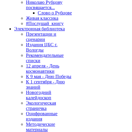
Николаю Рубцову
посвящается...
Слово о Рубцове
Живая классика
#Послушай_книгу
Электронная библиотека
Презентации и
сценарии
Издания ЦБС г.
Вологды
Рекомендательные
списки
12 апреля - День
космонавтики
К 9 мая - Дню Победы
К 1 сентября - Дню
знаний
Новогодний
калейдоскоп
Экологическая
страничка
Оцифрованные
издания
Методические
материалы