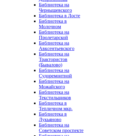
Библиотека на
Чернышевского
Библиотека в Лосте
Библиотека в
Молочном
Библиотека на
Пролетарской
Библиотека на
Авксентьевского
Библиотека на
Трактористов
(Бывалово)
Библиотека на
Судоремонтной
Библиотека на
Можайского
Библиотека на
Текстильщиков
Библиотека в
Тепличном мкр.
Библиотека в
Лукьяново
Библиотека на
Советском проспекте
Библиотека на