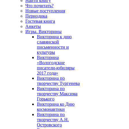
Найти книгу
Что почитать?
Новые поступления
Периодика
Гостевая книга
Анкеты
Игры. Викторины
Викторина к дню
славянской
письменности и
культуры
Викторина
«Вологодские
писатели-юбиляры
2017 года»
Викторина по
творчеству Тургенева
Викторина по
творчеству Максима
Горького
Викторина ко Дню
космонавтики
Викторина по
творчеству А.Н.
Островского