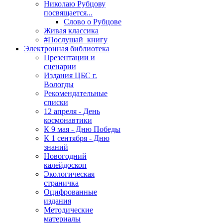
Николаю Рубцову
посвящается...
Слово о Рубцове
Живая классика
#Послушай_книгу
Электронная библиотека
Презентации и
сценарии
Издания ЦБС г.
Вологды
Рекомендательные
списки
12 апреля - День
космонавтики
К 9 мая - Дню Победы
К 1 сентября - Дню
знаний
Новогодний
калейдоскоп
Экологическая
страничка
Оцифрованные
издания
Методические
материалы