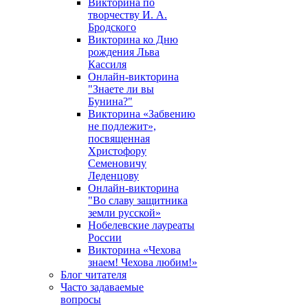
Викторина по
творчеству И. А.
Бродского
Викторина ко Дню
рождения Льва
Кассиля
Онлайн-викторина
"Знаете ли вы
Бунина?"
Викторина «Забвению
не подлежит»,
посвященная
Христофору
Семеновичу
Леденцову
Онлайн-викторина
"Во славу защитника
земли русской»
Нобелевские лауреаты
России
Викторина «Чехова
знаем! Чехова любим!»
Блог читателя
Часто задаваемые
вопросы