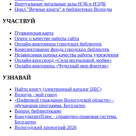
Виртуальные читальные залы НЭБ и НЭДБ
Цикл "Вечные книги" в библиотеках Вологды
УЧАСТВУЙ
Пушкинская карта
Опрос о качестве работы сайта
Онлайн-викторины городских библиотек
Комплектование фонда городских библиотек
Независимая оценка качества работы учреждения
Онлайн-кроссворд «Сила молчаливой любви»
Онлайн-викторина «Чудесный мир фэнтези»
УЗНАВАЙ
Найти книгу (электронный каталог ЦБС)
Вологда - мой город
«Цифровой гражданин Вологодской области» -
обучающая программа. Бесплатно
Вопрос библиотекарю
КонсультантПлюс - справочно-правовая система.
Бесплатно
Вологодский хронограф 2026