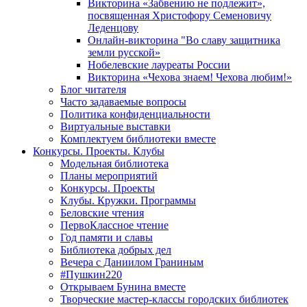
Викторина «Забвению не подлежит»,
посвященная Христофору Семеновичу
Леденцову
Онлайн-викторина "Во славу защитника
земли русской»
Нобелевские лауреаты России
Викторина «Чехова знаем! Чехова любим!»
Блог читателя
Часто задаваемые вопросы
Политика конфиденциальности
Виртуальные выставки
Комплектуем библиотеки вместе
Конкурсы. Проекты. Клубы
Модельная библиотека
Планы мероприятий
Конкурсы. Проекты
Клубы. Кружки. Программы
Беловские чтения
ПервоКлассное чтение
Год памяти и славы
Библиотека добрых дел
Вечера с Даниилом Граниным
#Пушкин220
Открываем Бунина вместе
Творческие мастер-классы городских библиотек