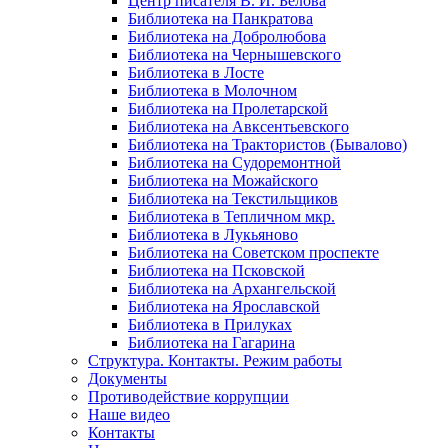
Центр писателя В. И. Белова
Библиотека на Панкратова
Библиотека на Добролюбова
Библиотека на Чернышевского
Библиотека в Лосте
Библиотека в Молочном
Библиотека на Пролетарской
Библиотека на Авксентьевского
Библиотека на Трактористов (Бывалово)
Библиотека на Судоремонтной
Библиотека на Можайского
Библиотека на Текстильщиков
Библиотека в Тепличном мкр.
Библиотека в Лукьяново
Библиотека на Советском проспекте
Библиотека на Псковской
Библиотека на Архангельской
Библиотека на Ярославской
Библиотека в Прилуках
Библиотека на Гагарина
Структура. Контакты. Режим работы
Документы
Противодействие коррупции
Наше видео
Контакты