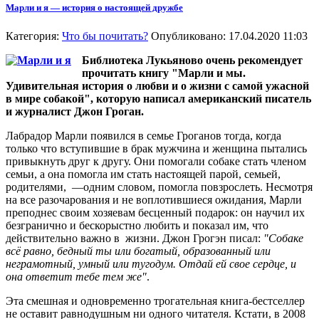
Марли и я — история о настоящей дружбе
Категория:
Что бы почитать?
Опубликовано: 17.04.2020 11:03
Библиотека Лукьяново очень рекомендует
прочитать книгу "Марли и мы.
Удивительная история о любви и о жизни с самой ужасной
в мире собакой", которую написал американский писатель
и журналист Джон Гроган.
Лабрадор Марли появился в семье Гроганов тогда, когда
только что вступившие в брак мужчина и женщина пытались
привыкнуть друг к другу. Они помогали собаке стать членом
семьи, а она помогла им стать настоящей парой, семьей,
родителями, —одним словом, помогла повзрослеть. Несмотря
на все разочарования и не воплотившиеся ожидания, Марли
преподнес своим хозяевам бесценный подарок: он научил их
безгранично и бескорыстно любить и показал им, что
действительно важно в жизни. Джон Грогэн писал:
"Собаке
всё равно, бедный ты или богатый, образованный или
неграмотный, умный или тугодум. Отдай ей свое сердце, и
она ответит тебе тем же"
.
Эта смешная и одновременно трогательная книга-бестселлер
не оставит равнодушным ни одного читателя. Кстати, в 2008