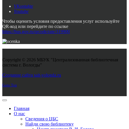
VKontakte
Youtube
Чтобы оценить условия предоставления услуг используйте
QR-код или перейдите по ссылке
https://bus.gov.ru/qrcode/rate/319900
Copyright © 2026 МБУК "Централизованная библиотечная
система г. Вологды"
Joomla! 3 Templates
Создание сайта sait-vologda.ru
Goto Top
Главная
О нас
Сведения о ЦБС
Найди свою библиотеку