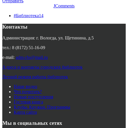
Отправить
JComments
#Библиотека14
Контакты
Администрация: г. Вологда, ул. Щетинина, д.5
тел.: 8 (8172) 51-16-09
e-mail:
adm-cbs@mail.ru
Адреса и контакты городских библиотек
Летний режим работы библиотек
Наше видео
Что почитать?
Новые поступления
Гостевая книга
Клубы. Кружки. Программы
Карта сайта
Мы в социальных сетях