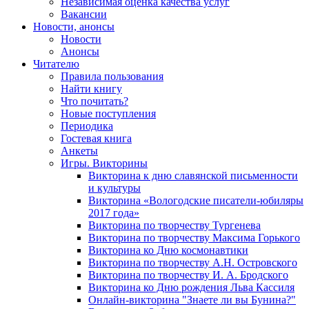
Независимая оценка качества услуг
Вакансии
Новости, анонсы
Новости
Анонсы
Читателю
Правила пользования
Найти книгу
Что почитать?
Новые поступления
Периодика
Гостевая книга
Анкеты
Игры. Викторины
Викторина к дню славянской письменности
и культуры
Викторина «Вологодские писатели-юбиляры
2017 года»
Викторина по творчеству Тургенева
Викторина по творчеству Максима Горького
Викторина ко Дню космонавтики
Викторина по творчеству А.Н. Островского
Викторина по творчеству И. А. Бродского
Викторина ко Дню рождения Льва Кассиля
Онлайн-викторина "Знаете ли вы Бунина?"